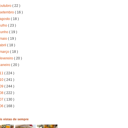
outubro
( 22 )
setembro
( 16 )
agosto
( 18 )
julho
( 23 )
junho
( 19 )
maio
( 19 )
abril
( 18 )
março
( 18 )
fevereiro
( 20 )
janeiro
( 20 )
11
( 224 )
10
( 241 )
09
( 244 )
08
( 222 )
07
( 130 )
06
( 168 )
s vistas de sempre