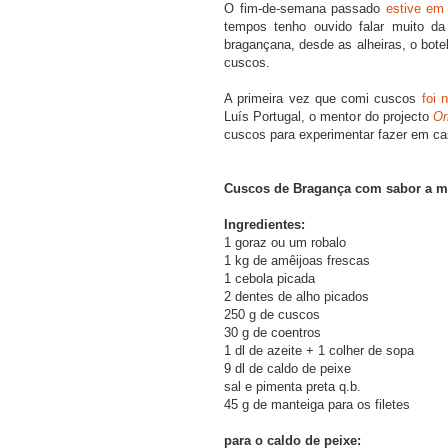
O fim-de-semana passado
estive em
tempos tenho ouvido falar muito d
bragançana, desde as alheiras, o bote
cuscos.
A primeira vez que comi cuscos
foi 
Luís Portugal, o mentor do projecto
Or
cuscos para experimentar fazer em ca
Cuscos de Bragança com sabor a m
Ingredientes:
1 goraz ou um robalo
1 kg de amêijoas frescas
1 cebola picada
2 dentes de alho picados
250 g de cuscos
30 g de coentros
1 dl de azeite + 1 colher de sopa
9 dl de caldo de peixe
sal e pimenta preta q.b.
45 g de manteiga para os filetes
para o caldo de peixe: