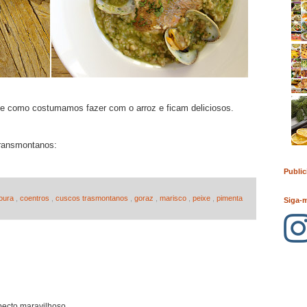
 como costumamos fazer com o arroz e ficam deliciosos.
transmontanos:
Public
oura
,
coentros
,
cuscos trasmontanos
,
goraz
,
marisco
,
peixe
,
pimenta
Siga-
pecto maravilhoso.