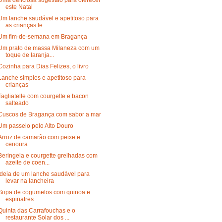
este Natal
Um lanche saudável e apetitoso para
as crianças le...
Um fim-de-semana em Bragança
Um prato de massa Milaneza com um
toque de laranja...
Cozinha para Dias Felizes, o livro
Lanche simples e apetitoso para
crianças
Tagliatelle com courgette e bacon
salteado
Cuscos de Bragança com sabor a mar
Um passeio pelo Alto Douro
Arroz de camarão com peixe e
cenoura
Beringela e courgette grelhadas com
azeite de coen...
Ideia de um lanche saudável para
levar na lancheira
Sopa de cogumelos com quinoa e
espinafres
Quinta das Carrafouchas e o
restaurante Solar dos ...