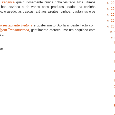
 Bragança
que curiosamente nunca tinha visitado. Nos últimos
►
20
a boa cozinha e de vários bons produtos usados na cozinha
►
20
lo, o azedo, as cascas, até aos azeites, vinhos, castanhas e os
►
20
►
20
no restaurante
Feitoria
e gostei muito. Ao falar deste facto com
▼
20
igem Transmontana
, gentilmente ofereceu-me um saquinho com
►
sa.
▼
ar