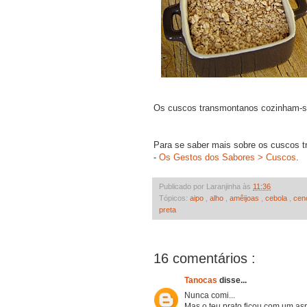
Os cuscos transmontanos cozinham-se
Para se saber mais sobre os cuscos 
-
Os Gestos dos Sabores > Cuscos
.
Publicado por Laranjinha às
11:36
Tópicos:
aipo
,
alho
,
amêijoas
,
cebola
,
cen
preta
16 comentários :
Tanocas
disse...
Nunca comi...
Mas o teu prato ficou com um as