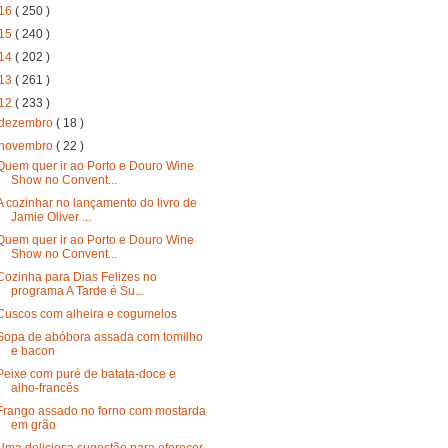
16
( 250 )
15
( 240 )
14
( 202 )
13
( 261 )
12
( 233 )
dezembro
( 18 )
novembro
( 22 )
Quem quer ir ao Porto e Douro Wine
Show no Convent...
A cozinhar no lançamento do livro de
Jamie Oliver ...
Quem quer ir ao Porto e Douro Wine
Show no Convent...
Cozinha para Dias Felizes no
programa A Tarde é Su...
Cuscos com alheira e cogumelos
Sopa de abóbora assada com tomilho
e bacon
Peixe com puré de batata-doce e
alho-francês
Frango assado no forno com mostarda
em grão
Uma deliciosa sugestão para oferecer