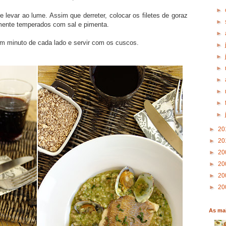
►
 levar ao lume. Assim que derreter, colocar os filetes de goraz
►
amente temperados com sal e pimenta.
►
 minuto de cada lado e servir com os cuscos.
►
►
►
►
►
►
►
►
20
►
20
►
20
►
20
►
20
►
20
As mai