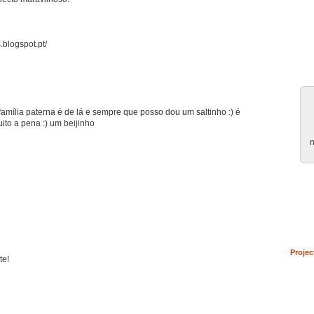
blogspot.pt/
família paterna é de lá e sempre que posso dou um saltinho :) é
ito a pena :) um beijinho
n
Projec
te!