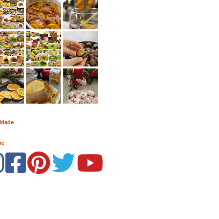
idade
me