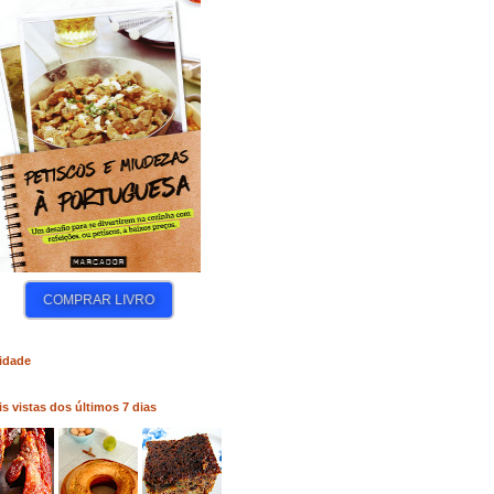
COMPRAR LIVRO
COMPRAR LIVRO
COM
idade
s vistas dos últimos 7 dias