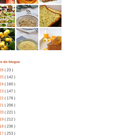
vo do blogue
26
( 23 )
25
( 142 )
24
( 160 )
23
( 147 )
22
( 178 )
21
( 206 )
20
( 221 )
19
( 212 )
18
( 236 )
17
( 253 )