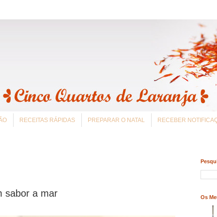
ÃO
RECEITAS RÁPIDAS
PREPARAR O NATAL
RECEBER NOTIFIC
Pesqui
 sabor a mar
Os Me