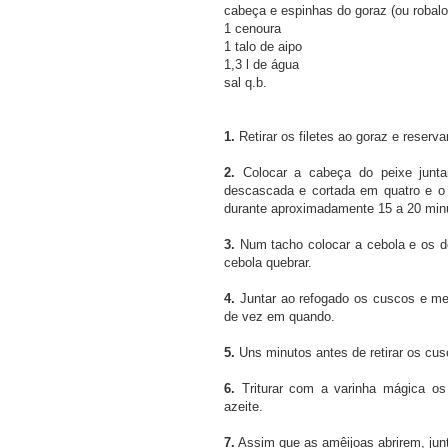
cabeça e espinhas do goraz (ou robalo
1 cenoura
1 talo de aipo
1,3 l de água
sal q.b.
1.
Retirar os filetes ao goraz e reservar
2.
Colocar a cabeça do peixe junt
descascada e cortada em quatro e o t
durante aproximadamente 15 a 20 minut
3.
Num tacho colocar a cebola e os den
cebola quebrar.
4.
Juntar ao refogado os cuscos e mex
de vez em quando.
5.
Uns minutos antes de retirar os cus
6.
Triturar com a varinha mágica os
azeite.
7.
Assim que as amêijoas abrirem, junta