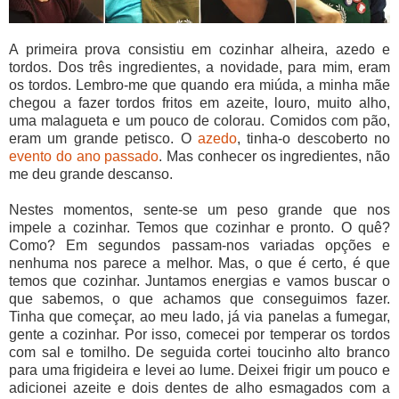
A primeira prova consistiu em cozinhar alheira, azedo e
tordos. Dos três ingredientes, a novidade, para mim, eram
os tordos. Lembro-me que quando era miúda, a minha mãe
chegou a fazer tordos fritos em azeite, louro, muito alho,
uma malagueta e um pouco de colorau. Comidos com pão,
eram um grande petisco. O
azedo
, tinha-o descoberto no
evento do ano passado
. Mas conhecer os ingredientes, não
me deu grande descanso.
Nestes momentos, sente-se um peso grande que nos
impele a cozinhar. Temos que cozinhar e pronto. O quê?
Como? Em segundos passam-nos variadas opções e
nenhuma nos parece a melhor. Mas, o que é certo, é que
temos que cozinhar. Juntamos energias e vamos buscar o
que sabemos, o que achamos que conseguimos fazer.
Tinha que começar, ao meu lado, já via panelas a fumegar,
gente a cozinhar. Por isso, comecei por temperar os tordos
com sal e tomilho. De seguida cortei toucinho alto branco
para uma frigideira e levei ao lume. Deixei frigir um pouco e
adicionei azeite e dois dentes de alho esmagados com a