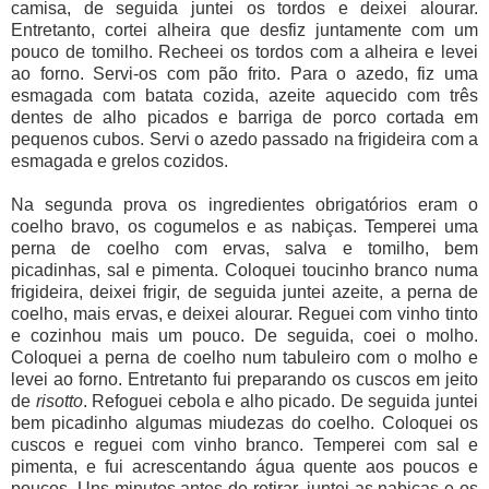
camisa, de seguida juntei os tordos e deixei alourar.
Entretanto, cortei alheira que desfiz juntamente com um
pouco de tomilho. Recheei os tordos com a alheira e levei
ao forno. Servi-os com pão frito. Para o azedo, fiz uma
esmagada com batata cozida, azeite aquecido com três
dentes de alho picados e barriga de porco cortada em
pequenos cubos. Servi o azedo passado na frigideira com a
esmagada e grelos cozidos.
Na segunda prova os ingredientes obrigatórios eram o
coelho bravo, os cogumelos e as nabiças. Temperei uma
perna de coelho com ervas, salva e tomilho, bem
picadinhas, sal e pimenta. Coloquei toucinho branco numa
frigideira, deixei frigir, de seguida juntei azeite, a perna de
coelho, mais ervas, e deixei alourar. Reguei com vinho tinto
e cozinhou mais um pouco. De seguida, coei o molho.
Coloquei a perna de coelho num tabuleiro com o molho e
levei ao forno. Entretanto fui preparando os cuscos em jeito
de
risotto
. Refoguei cebola e alho picado. De seguida juntei
bem picadinho algumas miudezas do coelho. Coloquei os
cuscos e reguei com vinho branco. Temperei com sal e
pimenta, e fui acrescentando água quente aos poucos e
poucos. Uns minutos antes de retirar, juntei as nabiças e os