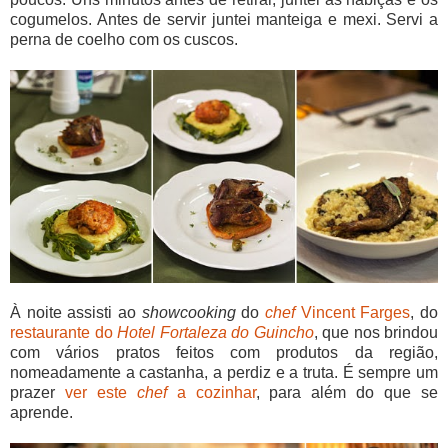
cogumelos. Antes de servir juntei manteiga e mexi. Servi a
perna de coelho com os cuscos.
À noite assisti ao
showcooking
do
chef
Vincent Farges
, do
restaurante do
Hotel Fortaleza do Guincho
, que nos brindou
com vários pratos feitos com produtos da região,
nomeadamente a castanha, a perdiz e a truta. É sempre um
prazer
ver este
chef
a cozinhar
, para além do que se
aprende.