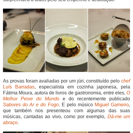
As provas foram avaliadas por um júri, constituído pelo
chef
Luís Barradas
, especialista em cozinha japonesa, pela
Fátima Moura, autora de livros de gastronomia, entre eles,
O
Melhor Peixe do Mundo
e do recentemente publicado
Sabores do Ar e do Fogo
. E pelo músico
Miguel Gameiro
,
que também nos presenteou com algumas das suas
músicas, cantadas ao vivo, como por exemplo,
Dá-me um
abraço
.