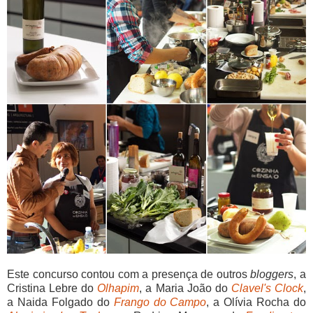
Este concurso contou com a presença de outros
bloggers
, a
Cristina Lebre do
Olhapim
, a Maria João do
Clavel's Clock
,
a Naida Folgado do
Frango do Campo
, a Olívia Rocha do