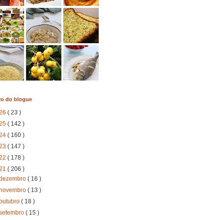
vo do blogue
26
( 23 )
25
( 142 )
24
( 160 )
23
( 147 )
22
( 178 )
21
( 206 )
dezembro
( 16 )
novembro
( 13 )
outubro
( 18 )
setembro
( 15 )