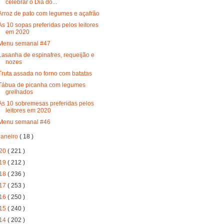
celebrar o Dia do...
Arroz de pato com legumes e açafrão
As 10 sopas preferidas pelos leitores
em 2020
Menu semanal #47
Lasanha de espinafres, requeijão e
nozes
Truta assada no forno com batatas
Tábua de picanha com legumes
grelhados
As 10 sobremesas preferidas pelos
leitores em 2020
Menu semanal #46
janeiro
( 18 )
20
( 221 )
19
( 212 )
18
( 236 )
17
( 253 )
16
( 250 )
15
( 240 )
14
( 202 )