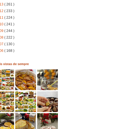
13
( 261 )
12
( 233 )
11
( 224 )
10
( 241 )
09
( 244 )
08
( 222 )
07
( 130 )
06
( 168 )
s vistas de sempre