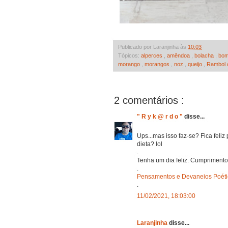
Publicado por Laranjinha às
10:03
Tópicos:
alperces
,
amêndoa
,
bolacha
,
bo
morango
,
morangos
,
noz
,
queijo
,
Rambol
2 comentários :
" R y k @ r d o "
disse...
Ups...mas isso faz-se? Fica feli
dieta? lol
.
Tenha um dia feliz. Cumpriment
.
Pensamentos e Devaneios Poéti
.
11/02/2021, 18:03:00
Laranjinha
disse...