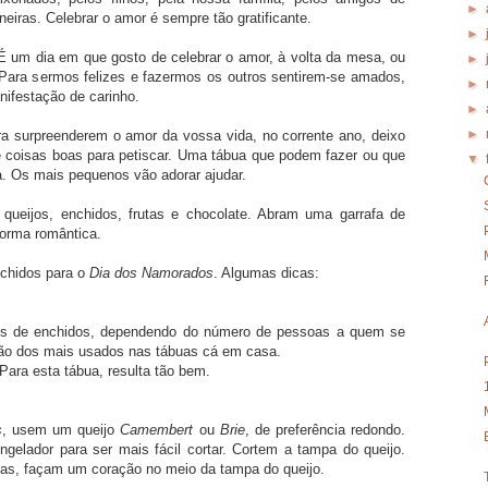
►
iras. Celebrar o amor é sempre tão gratificante.
►
É um dia em que gosto de celebrar o amor, à volta da mesa, ou
►
Para sermos felizes e fazermos os outros sentirem-se amados,
►
ifestação de carinho.
►
►
a surpreenderem o amor da vossa vida, no corrente ano, deixo
coisas boas para petiscar. Uma tábua que podem fazer ou que
▼
a. Os mais pequenos vão adorar ajudar.
queijos, enchidos, frutas e chocolate. Abram uma garrafa de
orma romântica.
nchidos para o
Dia dos Namorados
. Algumas dicas:
pos de enchidos, dependendo do número de pessoas a quem se
são dos mais usados nas tábuas cá em casa.
ara esta tábua, resulta tão bem.
s
, usem um queijo
Camembert
ou
Brie
, de preferência redondo.
elador para ser mais fácil cortar. Cortem a tampa do queijo.
as, façam um coração no meio da tampa do queijo.