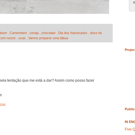
n
mbom
,
Camembert
,
cereja
,
chocolate
,
Dia dos Namorados
,
doce de
 com nozes
,
uvas
,
Vamos preparar uma tábua
Projec
z pela tentação que me está a dar? Assim como posso fazer
os
cos
Public
IN EN
Five Q