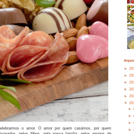
Arqui
►
20
►
20
►
20
►
20
►
20
▼
20
►
►
►
celebrarmos o amor. O amor por quem casámos, por quem
►
onados, pelos filhos, pela nossa família, pelos amigos de