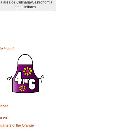
a área de Culinária/Gastronomia
pelos leitores
to 4 por 6
idade
GLISH
uarters of the Orange