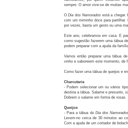
sempre. O amor vive-se de muitas mane
O
Dia dos Namorados
está a chegar. 
com um miminho doce para partilhar. 
por vezes, basta um gesto ou uma man
Este ano, celebramos em casa. E par
como sugestão fazerem uma tábua de 
podem preparar com a ajuda da famíli
Vamos então preparar uma tábua de 
vinho e saboreiem este momento, de f
Como fazer uma tábua de queijos e e
Charcutaria
- Podem selecionar um ou vários ti
destina a tábua. Salame e presunto, 
Dobrem o salame em forma de rosas. P
Queijos
- Para a tábua do
Dia dos Namorado
Levem-no cerca de 30 minutos ao cong
Com a ajuda de um cortador de bolach