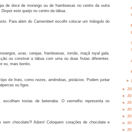
sopa de doce de morango ou de framboesas no centro da outra
 Dispor este queijo no centro da tábua.
gosto. Para além do
Camembert
escolhi colocar um triângulo do
morangos, uvas, cerejas, framboesas, romãs, maçã
royal gala,
ção ou construir a tábua com uma ou duas frutas diferentes.
 ou, mais bonito.
tipo de fruto, como nozes, amêndoas, pistácios. Podem juntar
►
lperces ou figos.
►
20
►
20
, escolham tostas de beterraba. O vermelho representa os
►
20
►
20
►
20
s
sem chocolate?! Adoro! Coloquem corações de chocolate e
►
20
►
20