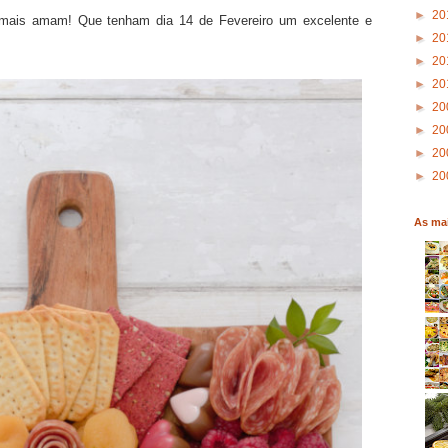
►
20
mais amam! Que tenham dia 14 de Fevereiro um excelente e
►
20
►
20
►
20
►
20
►
20
►
20
►
20
As mai