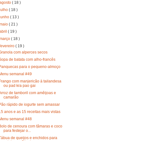
agosto
( 18 )
julho
( 18 )
junho
( 13 )
maio
( 21 )
abril
( 19 )
março
( 18 )
fevereiro
( 19 )
Granola com alperces secos
Sopa de batata com alho-francês
Panquecas para o pequeno-almoço
Menu semanal #49
Frango com manjericão à tailandesa
ou pad kra pao gai
Arroz de tamboril com amêijoas e
camarão
Pão rápido de iogurte sem amassar
15 anos e as 15 receitas mais vistas
Menu semanal #48
Bolo de cenoura com tâmaras e coco
para festejar o...
Tábua de queijos e enchidos para