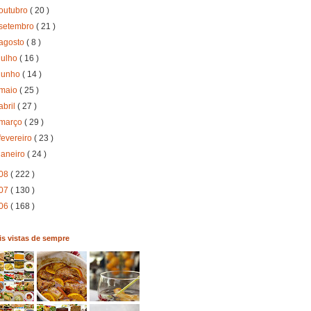
outubro
( 20 )
setembro
( 21 )
agosto
( 8 )
julho
( 16 )
junho
( 14 )
maio
( 25 )
abril
( 27 )
março
( 29 )
fevereiro
( 23 )
janeiro
( 24 )
08
( 222 )
07
( 130 )
06
( 168 )
s vistas de sempre