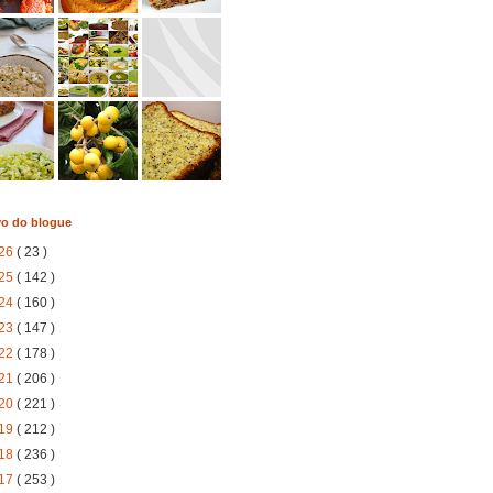
vo do blogue
26
( 23 )
25
( 142 )
24
( 160 )
23
( 147 )
22
( 178 )
21
( 206 )
20
( 221 )
19
( 212 )
18
( 236 )
17
( 253 )