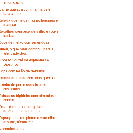
frutos secos
Carne guisada com marmelos e
batata-doce
Salada quente de massa, legumes e
marisco
Bacalhau com broa de milho e couve
lombarda
Doce de melão com amêndoas
Afinal, o que mais contribui para a
felicidade dos...
4 por 6: Soufflé de espinafres e
Dióspiros
Sopa com feijão de debulhar
Salada de melão com dois queijos
Lombo de porco assado com
castanhas
Febras na frigideira com pimentos e
cebola
Peras douradas com gelado,
amêndoas e framboesas
Esparguete com pimento vermelho
assado, rúcula e c...
Marmelos salteados