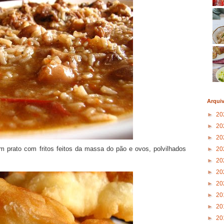
Arqui
►
20
►
20
►
20
 prato com fritos feitos da massa do pão e ovos, polvilhados
►
20
►
20
►
20
►
20
►
20
►
20
►
20