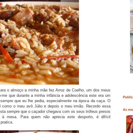
RO
COMPRAR LIVRO
COMPRAR LIVRO
 Para o almoço a minha mãe fez Arroz de Coelho, um dos meus
bro-me que durante a minha infância e adolescência este era um
Public
a sempre que eu lhe pedia, especialmente na época da caça. O
tal como o meu avô Júlio e depois o meu irmão. Recordo essa
As mai
esta sempre que o caçador chegava com os seus trófeus presos
ia à mesa. Para quem não aprecia este desporto, é difícil
pratica.