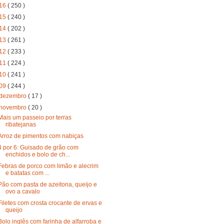
16
( 250 )
15
( 240 )
14
( 202 )
13
( 261 )
12
( 233 )
11
( 224 )
10
( 241 )
09
( 244 )
dezembro
( 17 )
novembro
( 20 )
Mais um passeio por terras
ribatejanas
Arroz de pimentos com nabiças
4 por 6: Guisado de grão com
enchidos e bolo de ch...
Febras de porco com limão e alecrim
e batatas com ...
Pão com pasta de azeitona, queijo e
ovo a cavalo
Filetes com crosta crocante de ervas e
queijo
Bolo inglês com farinha de alfarroba e