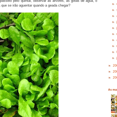
passeio pelo quintal, observar as árvores, as gotas de água, o
►
á que se irão aguentar quando a geada chegar?
►
►
►
►
►
►
►
►
►
►
20
►
20
►
20
As mai