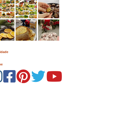
idade
me