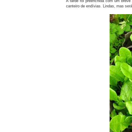
A tarde foi preenchida com um breve 
canteiro de endívias. Lindas, mas ser