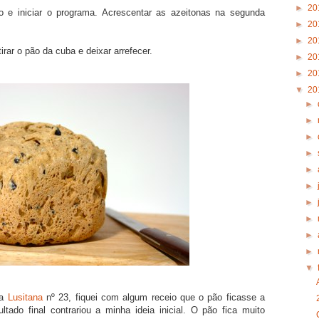
►
20
 e iniciar o programa. Acrescentar as azeitonas na segunda
►
20
►
20
rar o pão da cuba e deixar arrefecer.
►
20
►
20
▼
20
►
►
►
►
►
►
►
►
►
►
▼
ta
Lusitana
nº 23, fiquei com algum receio que o pão ficasse a
tado final contrariou a minha ideia inicial. O pão fica muito