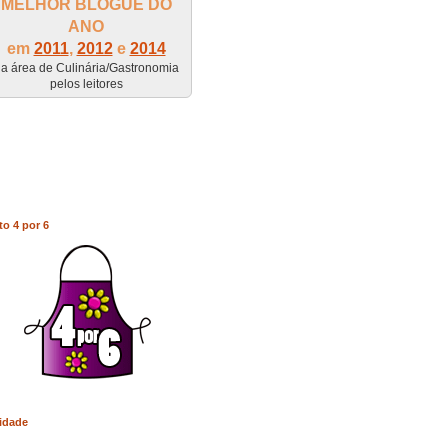
MELHOR BLOGUE DO
ANO
em
2011
,
2012
e
2014
a área de Culinária/Gastronomia
pelos leitores
to 4 por 6
idade