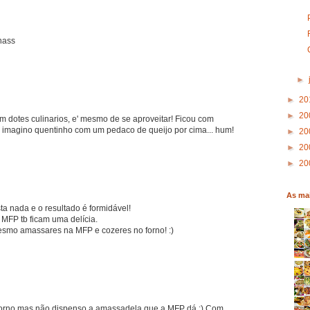
hass
►
►
20
►
20
dotes culinarios, e' mesmo de se aproveitar! Ficou com
 imagino quentinho com um pedaco de queijo por cima... hum!
►
20
►
20
►
20
As mai
a nada e o resultado é formidável!
MFP tb ficam uma delícia.
mesmo amassares na MFP e cozeres no forno! :)
forno mas não dispenso a amassadela que a MFP dá :) Com