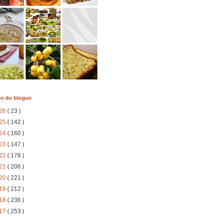
vo do blogue
26
( 23 )
25
( 142 )
24
( 160 )
23
( 147 )
22
( 178 )
21
( 206 )
20
( 221 )
19
( 212 )
18
( 236 )
17
( 253 )