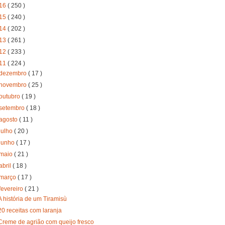
16
( 250 )
15
( 240 )
14
( 202 )
13
( 261 )
12
( 233 )
11
( 224 )
dezembro
( 17 )
novembro
( 25 )
outubro
( 19 )
setembro
( 18 )
agosto
( 11 )
julho
( 20 )
junho
( 17 )
maio
( 21 )
abril
( 18 )
março
( 17 )
fevereiro
( 21 )
A história de um Tiramisù
20 receitas com laranja
Creme de agrião com queijo fresco