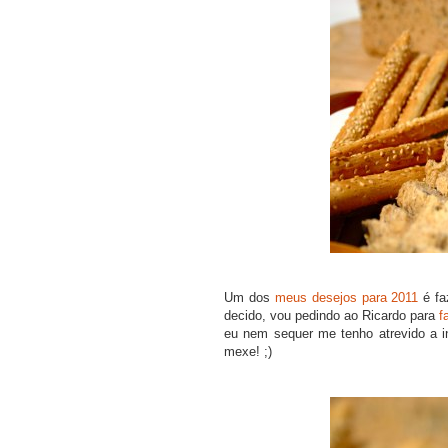
PRAR LIVRO
COMPRAR LIVRO
COMPRAR LIV
Um dos
meus desejos para 2011
é fa
decido, vou pedindo ao Ricardo para
f
eu nem sequer me tenho atrevido a i
mexe! ;)