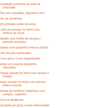
A tentação em forma de bolo de
chocolate
Pão com requeijão, legumes e ovo
Pão de azeitonas
Um animado jantar de pizas
Carré de borrego no forno com
mistura de ervas
Salmão com molho de laranja e
pimento vermelho
Salada com queijinhos frescos Saloio
Feliz dia dos namorados
Cinco anos, Cinco ingredientes
Jantar em casa do casalinho
maravilha ...
Frango assado no forno com laranja e
tomilho
Sargo assado no forno com alecrim,
limão e funcho
Salada de lentilhas castanhas com
acelgas, cogumel...
Doce de tangerina
Um jantar de pizas e uma interessante