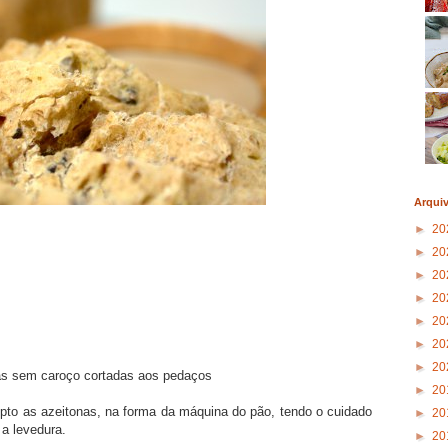
Arqui
►
20
►
20
►
20
►
20
►
20
►
20
►
20
tas sem caroço cortadas aos pedaços
►
20
epto as azeitonas, na forma da máquina do pão, tendo o cuidado
►
20
a levedura.
►
20