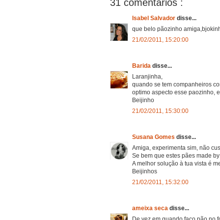
31 comentários :
Isabel Salvador
disse...
que belo pãozinho amiga,bjokin
21/02/2011, 15:20:00
Barida
disse...
Laranjinha,
quando se tem companheiros com 
optimo aspecto esse paozinho, e
Beijinho
21/02/2011, 15:30:00
Susana Gomes
disse...
Amiga, experimenta sim, não cust
Se bem que estes pães made by 
A melhor solução à tua vista é 
Beijinhos
21/02/2011, 15:32:00
ameixa seca
disse...
De vez em quando faço pão no 