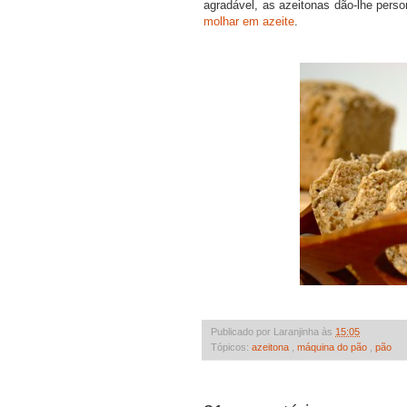
agradável, as azeitonas dão-lhe pers
molhar em azeite
.
Publicado por Laranjinha às
15:05
Tópicos:
azeitona
,
máquina do pão
,
pão