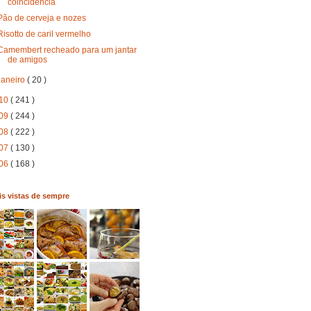
coincidência
Pão de cerveja e nozes
Risotto de caril vermelho
Camembert recheado para um jantar
de amigos
janeiro
( 20 )
10
( 241 )
09
( 244 )
08
( 222 )
07
( 130 )
06
( 168 )
s vistas de sempre