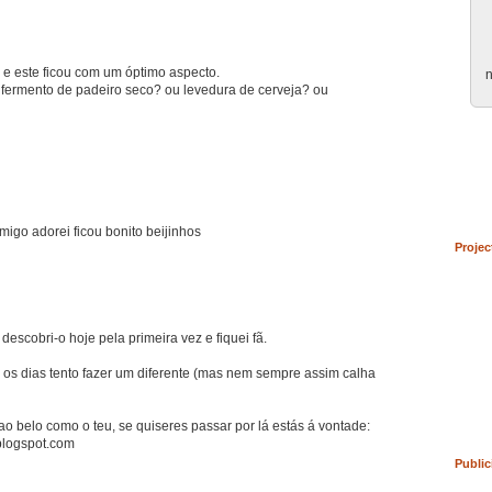
 e este ficou com um óptimo aspecto.
n
fermento de padeiro seco? ou levedura de cerveja? ou
go adorei ficou bonito beijinhos
Projec
escobri-o hoje pela primeira vez e fiquei fã.
 os dias tento fazer um diferente (mas nem sempre assim calha
o belo como o teu, se quiseres passar por lá estás á vontade:
blogspot.com
Public