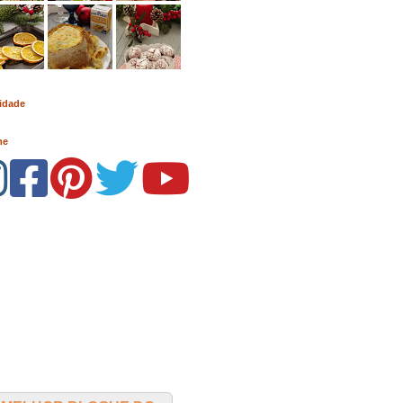
idade
me