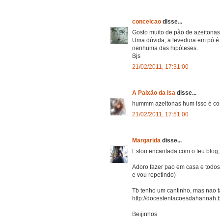
conceicao
disse...
Gosto muito de pão de azeitonas
Uma dúvida, a levedura em pó é 
nenhuma das hipóteses.
Bjs
21/02/2011, 17:31:00
A Paixão da Isa
disse...
hummm azeitonas hum isso é comi
21/02/2011, 17:51:00
Margarida
disse...
Estou encantada com o teu blog, d
Adoro fazer pao em casa e todos
e vou repetindo)
Tb tenho um cantinho, mas nao ta
http://docestentacoesdahannah.
Beijinhos