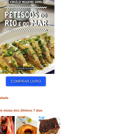
COMPRAR LIVRO
COMPRAR LIVRO
COM
idade
s vistas dos últimos 7 dias