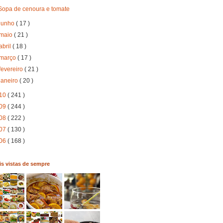
Sopa de cenoura e tomate
junho
( 17 )
maio
( 21 )
abril
( 18 )
março
( 17 )
fevereiro
( 21 )
janeiro
( 20 )
10
( 241 )
09
( 244 )
08
( 222 )
07
( 130 )
06
( 168 )
s vistas de sempre