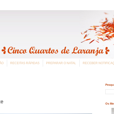
ÃO
RECEITAS RÁPIDAS
PREPARAR O NATAL
RECEBER NOTIFIC
Pesqui
te
Os Me