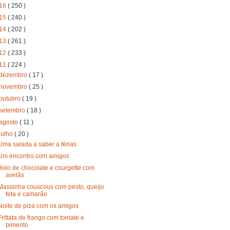
16
( 250 )
15
( 240 )
14
( 202 )
13
( 261 )
12
( 233 )
11
( 224 )
dezembro
( 17 )
novembro
( 25 )
outubro
( 19 )
setembro
( 18 )
agosto
( 11 )
julho
( 20 )
Uma salada a saber a férias
Um encontro com amigos
Bolo de chocolate e courgette com
avelãs
Massinha couscous com pesto, queijo
feta e camarão
Noite de piza com os amigos
Frittata de frango com tomate e
pimento