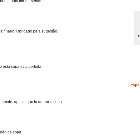
ijinho e bom fim-de-semana.
ozinhado! Obrigado pela sugestão.
n
o esta sopa está perfeita.
Projec
e tomate. aposto que ia adorar a sopa.
stão de sopa.