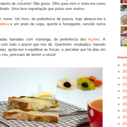
 coberto de cinzento! Não gosto. Olho para mim e sinto-me como
brado. Uma leve inquietação que pulsa sem motivo.
 nome. Um livro, de preferência de poesia, hoje abracei-me a
oética
e um prato de sopa, quente e fumegante, servido numa
das barradas com manteiga, de preferência dos
Açores
. A
a com todo o prazer que nos dá. Quentinho, estaladiço, barrado
jo, ajuda-nos a equilibrar as forças, a perceber que há dias em
o céu, precisam de dormir a sesta!
Arqui
►
20
►
20
►
20
►
20
►
20
►
20
►
20
►
20
►
20
►
20