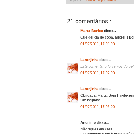
21 comentários :
Marta Benicá
disse...
Que delícia de sopa, adorei!!! B
01/07/2011, 17:01:00
Laranjinha
disse...
Este comentário foi removido pel
01/07/2011, 17:02:00
Laranjinha
disse...
Obrigada, Marta. Bom fim-de-se
Um beijinho.
01/07/2011, 17:03:00
Anónimo disse...
Não fiques em casa...
Experimenta ir até à praia e dá 