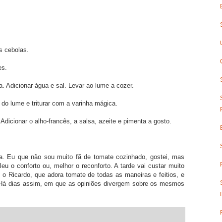
s cebolas.
es.
. Adicionar água e sal. Levar ao lume a cozer.
 do lume e triturar com a varinha mágica.
dicionar o alho-francês, a salsa, azeite e pimenta a gosto.
a. Eu que não sou muito fã de tomate cozinhado, gostei, mas
u o conforto ou, melhor o reconforto. A tarde vai custar muito
 o Ricardo, que adora tomate de todas as maneiras e feitios, e
 Há dias assim, em que as opiniões divergem sobre os mesmos