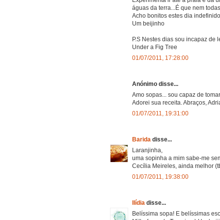
águas da terra...É que nem todas
Acho bonitos estes dia indefinid
Um beijinho
P.S Nestes dias sou incapaz de ler
Under a Fig Tree
01/07/2011, 17:28:00
Anónimo disse...
Amo sopas... sou capaz de tomar
Adorei sua receita. Abraços, Adri
01/07/2011, 19:31:00
Barida
disse...
Laranjinha,
uma sopinha a mim sabe-me semp
Cecília Meireles, ainda melhor (t
01/07/2011, 19:38:00
Ilídia
disse...
Belíssima sopa! E belíssimas esc