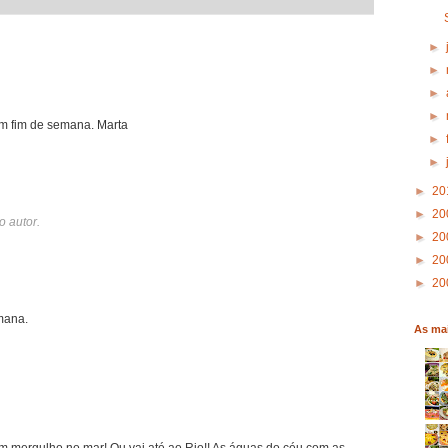
►
►
►
►
om fim de semana. Marta
►
►
►
20
►
20
o autor.
►
20
►
20
►
20
mana.
As mai
um mergulho no mar! Ou vai até ao Rio!! As águas do céu com as