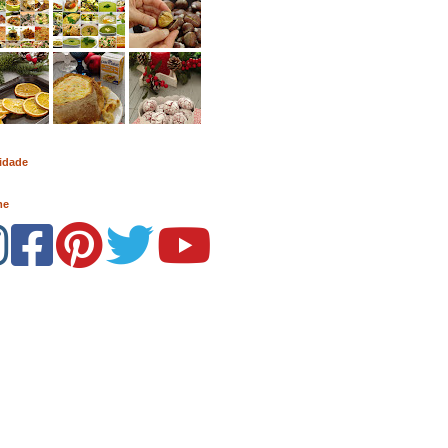
idade
me