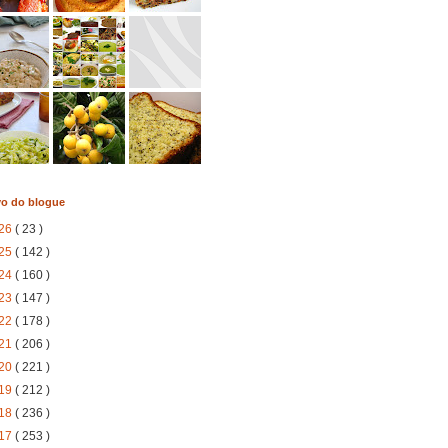
vo do blogue
26
( 23 )
25
( 142 )
24
( 160 )
23
( 147 )
22
( 178 )
21
( 206 )
20
( 221 )
19
( 212 )
18
( 236 )
17
( 253 )