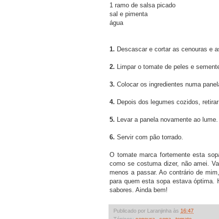
1 ramo de salsa picado
sal e pimenta
água
1.
Descascar e cortar as cenouras e a
2.
Limpar o tomate de peles e sement
3.
Colocar os ingredientes numa panela
4.
Depois dos legumes cozidos, retirar
5.
Levar a panela novamente ao lume. A
6.
Servir com pão torrado.
O tomate marca fortemente esta sop
como se costuma dizer, não amei. Vale
menos a passar. Ao contrário de mim,
para quem esta sopa estava óptima.
sabores. Ainda bem!
Publicado por Laranjinha às
16:47
Tópicos:
cenoura
,
sopa
,
tomate