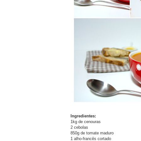
Ingredientes:
1kg de cenouras
2 cebolas
850g de tomate maduro
1 alho-francês cortado