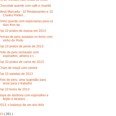
Chocolate quente com café e chantili
Mesa Marcada - 10 Restaurantes e 10
Chefes Preferi...
Vinho quente com especiarias para os
dias frios de...
Top 10 pratos de massa em 2013
Pernas de peru assadas no forno com
vinho do Porto
Top 10 pratos de peixe de 2013
Peito de peru recheado com
espinafres, alheira e c...
Top 10 pratos de carne de 2013
Chips de maçã com canela
Top 10 saladas de 2013
Rolo de peru, uma sugestão para
levar para o trabalho
Top 10 bolos de 2013
Sopa de abóbora com espinafres e
feijão e desejos ...
2013, o balanço de um ano feliz
13
( 261 )