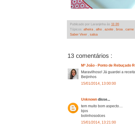
Publicado por Laranjinha às
11:20
Tópicos:
alheira
,
alho
,
azeite
,
broa
,
carne
Saber Viver
,
salsa
13 comentários :
Mª João - Ponto de Rebuçado 
Maravilhoso! Já guardei a receita
Beijinhos
15/01/2014, 13:00:00
Unknown
disse...
tem muito bom aspecto....
bjos
bolinhosodces
15/01/2014, 13:21:00