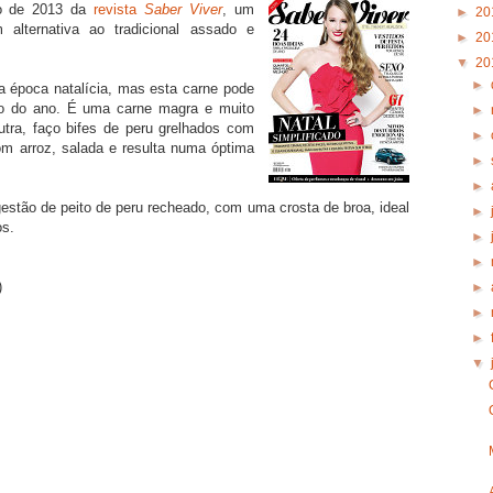
ro de 2013 da
revista
Saber Viver
, um
►
20
 alternativa ao tradicional assado e
►
20
▼
20
►
 época natalícia, mas esta carne pode
ngo do ano. É uma carne magra e muito
►
utra, faço bifes de peru grelhados com
►
m arroz, salada e resulta numa óptima
►
►
estão de peito de peru recheado, com uma crosta de broa, ideal
►
os.
►
►
)
►
►
►
▼