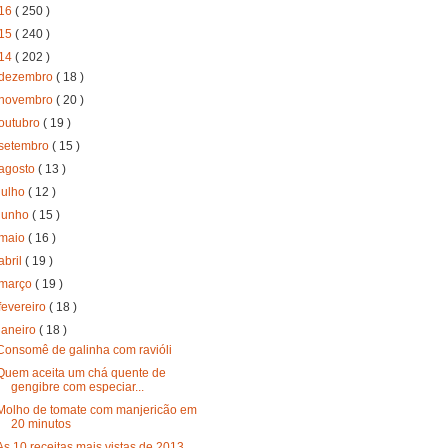
16
( 250 )
15
( 240 )
14
( 202 )
dezembro
( 18 )
novembro
( 20 )
outubro
( 19 )
setembro
( 15 )
agosto
( 13 )
julho
( 12 )
junho
( 15 )
maio
( 16 )
abril
( 19 )
março
( 19 )
fevereiro
( 18 )
janeiro
( 18 )
Consomê de galinha com ravióli
Quem aceita um chá quente de
gengibre com especiar...
Molho de tomate com manjericão em
20 minutos
As 10 receitas mais vistas de 2013