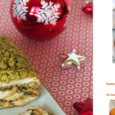
RO
COMPRAR LIVRO
COMPRAR LIVRO
Public
As mai