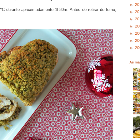
►
20
ºC durante aproximadamente 1h30m. Antes de retirar do forno,
►
20
►
20
►
20
►
20
►
20
►
20
As mai