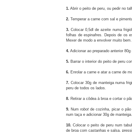
1.
Abrir o peito de peru, ou pedir no ta
2.
Temperar a carne com sal e pimenta
3.
Colocar 0,5dl de azeite numa frigid
folhas de espinafres. Depois de os e
Mexer de modo a envolver muito bem.
4.
Adicionar ao preparado anterior 80g
5.
Barrar o interior do peito de peru c
6.
Enrolar a carne e atar a carne de m
7.
Colocar 30g de manteiga numa frigid
peru de todos os lados.
8.
Retirar a côdea à broa e cortar o p
9.
Num
robot
de cozinha, picar o pão
num taça e adicionar 30g de manteiga.
10.
Colocar o peito de peru num tabul
de broa com castanhas e salsa, pressi