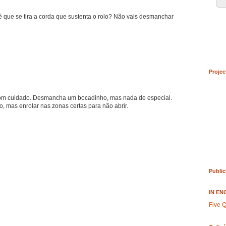
que se tira a corda que sustenta o rolo? Não vais desmanchar
Projec
o com cuidado. Desmancha um bocadinho, mas nada de especial.
o, mas enrolar nas zonas certas para não abrir.
Public
IN EN
Five Q