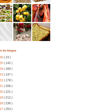
vo do blogue
26
( 23 )
25
( 142 )
24
( 160 )
23
( 147 )
22
( 178 )
21
( 206 )
20
( 221 )
19
( 212 )
18
( 236 )
17
( 253 )