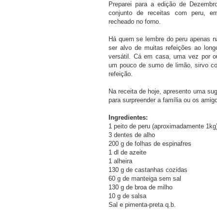
Preparei para a edição de Dezemb
conjunto de receitas com peru, em
recheado no forno.
Há quem se lembre do peru apenas na
ser alvo de muitas refeições ao lo
versátil. Cá em casa, uma vez por o
um pouco de sumo de limão, sirvo co
refeição.
Na receita de hoje, apresento uma sug
para surpreender a família ou os amig
Ingredientes:
1 peito de peru (aproximadamente 1kg
3 dentes de alho
200 g de folhas de espinafres
1 dl de azeite
1 alheira
130 g de castanhas cozidas
60 g de manteiga sem sal
130 g de broa de milho
10 g de salsa
Sal e pimenta-preta q.b.