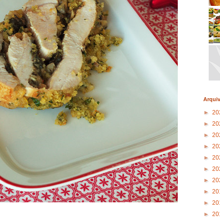
Arqui
►
20
►
20
►
20
►
20
►
20
►
20
►
20
►
20
►
20
►
20