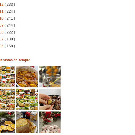
12
( 233 )
11
( 224 )
10
( 241 )
09
( 244 )
08
( 222 )
07
( 130 )
06
( 168 )
s vistas de sempre