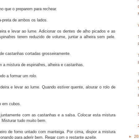
lho que o preparem para rechear.
-preta de ambos os lados.
eira e levar ao lume. Adicionar os dentes de alho picados e as
spinafres terem reduzido de volume, juntar a alheira sem pele.
 de castanhas cortadas grosseiramente.
om a mistura de espinafres, alheira e castanhas.
odo a formar um rolo.
eira e levar ao lume. Quando estiver quente, alourar o rolo de
ão em cubos.
 juntamente com as castanhas e a salsa. Colocar esta mistura
 Misturar tudo muito bem.
eiro de forno untado com manteiga. Por cima, dispor a mistura
►
20
onando para aderir bem. Regar com o restante azeite.