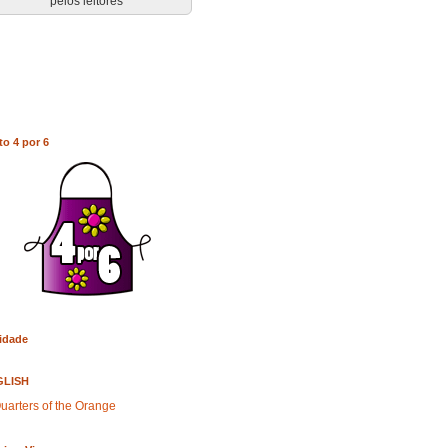
pelos leitores
to 4 por 6
idade
GLISH
uarters of the Orange