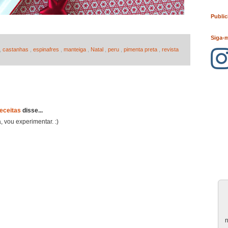
Public
Siga-
,
castanhas
,
espinafres
,
manteiga
,
Natal
,
peru
,
pimenta preta
,
revista
Receitas
disse...
, vou experimentar. :)
n