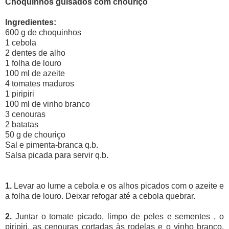
Choquinhos guisados com chouriço
Ingredientes:
600 g de choquinhos
1 cebola
2 dentes de alho
1 folha de louro
100 ml de azeite
4 tomates maduros
1 piripiri
100 ml de vinho branco
3 cenouras
2 batatas
50 g de chouriço
Sal e pimenta-branca q.b.
Salsa picada para servir q.b.
1.
Levar ao lume a cebola e os alhos picados com o azeite e
a folha de louro. Deixar refogar até a cebola quebrar.
2.
Juntar o tomate picado, limpo de peles e sementes , o
piripiri, as cenouras cortadas às rodelas e o vinho branco.