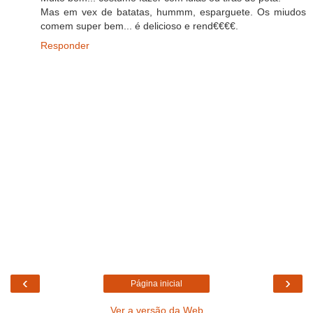
Mas em vex de batatas, hummm, esparguete. Os miudos
comem super bem... é delicioso e rend€€€€.
Responder
‹
›
Página inicial
Ver a versão da Web