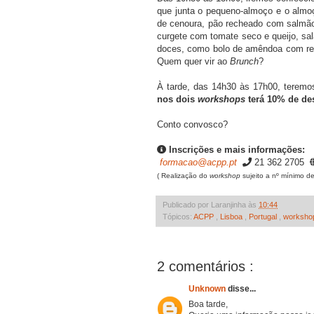
que junta o pequeno-almoço e o alm
de cenoura, pão recheado com salmão 
curgete com tomate seco e queijo, sa
doces, como bolo de amêndoa com re
Quem quer vir ao
Brunch
?
À tarde, das 14h30 às 17h00, terem
nos dois
workshops
terá 10% de de
Conto convosco?
Inscrições e mais informações:
formacao@acpp.pt
21 362 2705
( Realização do
workshop
sujeito a nº mínimo de
Publicado por Laranjinha às
10:44
Tópicos:
ACPP
,
Lisboa
,
Portugal
,
worksho
2 comentários :
Unknown
disse...
Boa tarde,