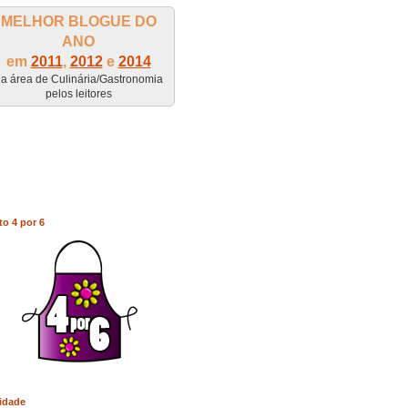
MELHOR BLOGUE DO
ANO
em
2011
,
2012
e
2014
a área de Culinária/Gastronomia
pelos leitores
to 4 por 6
idade