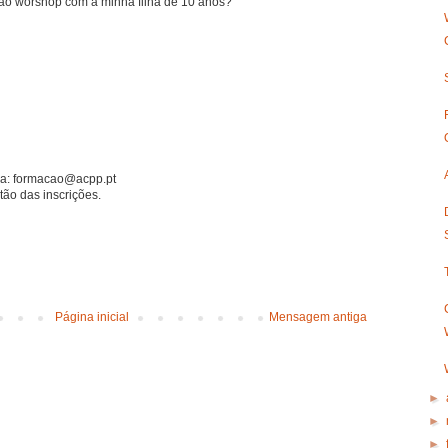
 ao worshop com a minha filha de 10 anos?
ra: formacao@acpp.pt
tão das inscrições.
Página inicial
Mensagem antiga
►
►
►