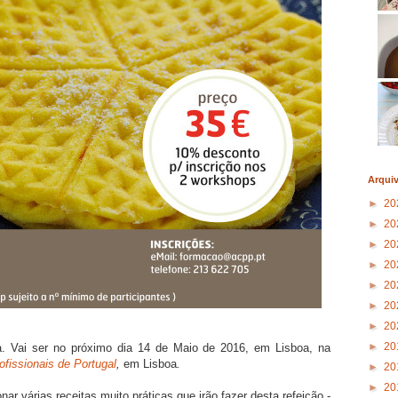
Arqui
►
20
►
20
►
20
►
20
►
20
►
20
►
20
►
20
a. Vai ser no próximo dia 14 de Maio de 2016, em Lisboa, na
fissionais de Portugal
,
em Lisboa
.
►
20
►
20
r várias receitas muito práticas que irão fazer desta refeição -