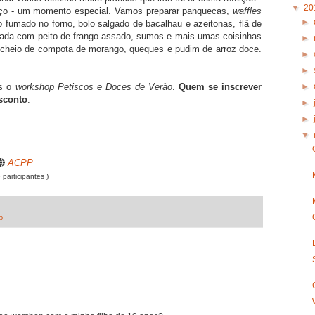
▼
20
oço - um momento especial. Vamos preparar panquecas,
waffles
►
fumado no forno, bolo salgado de bacalhau e azeitonas, flã de
lada com peito de frango assado, sumos e mais umas coisinhas
►
cheio de compota de morango, queques e pudim de arroz doce.
►
►
►
os o
workshop
Petiscos e Doces de Verão
.
Quem se inscrever
sconto
.
►
►
▼
ACPP
 participantes )
p