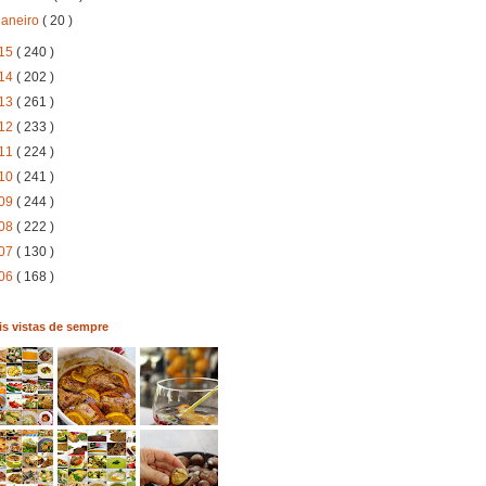
janeiro
( 20 )
15
( 240 )
14
( 202 )
13
( 261 )
12
( 233 )
11
( 224 )
10
( 241 )
09
( 244 )
08
( 222 )
07
( 130 )
06
( 168 )
s vistas de sempre