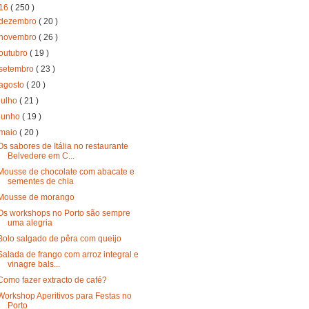
16
( 250 )
dezembro
( 20 )
novembro
( 26 )
outubro
( 19 )
setembro
( 23 )
agosto
( 20 )
julho
( 21 )
junho
( 19 )
maio
( 20 )
Os sabores de Itália no restaurante
Belvedere em C...
Mousse de chocolate com abacate e
sementes de chia
Mousse de morango
Os workshops no Porto são sempre
uma alegria
Bolo salgado de pêra com queijo
Salada de frango com arroz integral e
vinagre bals...
Como fazer extracto de café?
Workshop Aperitivos para Festas no
Porto