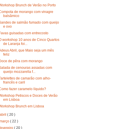
Workshop Brunch de Verão no Porto
Compota de morango com vinagre
balsâmico
Sandes de salmão fumado com queijo
e ovo
Favas guisadas com entrecosto
O workshop 10 anos de Cinco Quartos
de Laranja foi...
Adeus Abril, que Maio seja um mês
feliz
Doce de pêra com morango
Salada de cenouras assadas com
queijo mozzarella f...
Tartelettes de camarão com alho-
francês e caril
Como fazer caramelo líquido?
Workshop Petiscos e Doces de Verão
em Lisboa
Workshop Brunch em Lisboa
abril
( 20 )
março
( 22 )
fevereiro
( 20 )