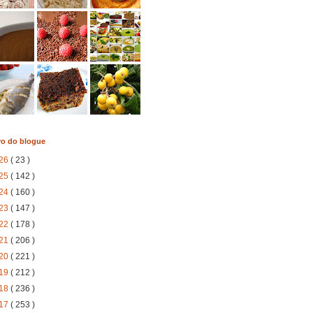
vo do blogue
26
( 23 )
25
( 142 )
24
( 160 )
23
( 147 )
22
( 178 )
21
( 206 )
20
( 221 )
19
( 212 )
18
( 236 )
17
( 253 )