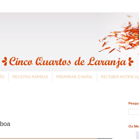
ÃO
RECEITAS RÁPIDAS
PREPARAR O NATAL
RECEBER NOTIFIC
Pesqui
sboa
Os Me