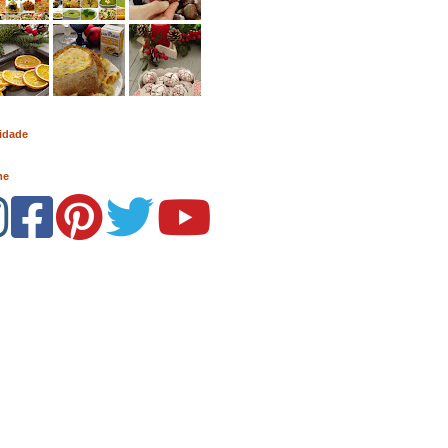
idade
me