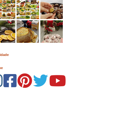
idade
me