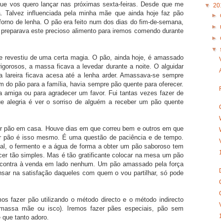
ue vos quero lançar nas próximas sexta-feiras. Desde que me
▼
20
. Talvez influenciada pela minha mãe que ainda hoje faz pão
►
forno de lenha. O pão era feito num dos dias do fim-de-semana,
►
 preparava este precioso alimento para iremos comendo durante
►
▼
 revestiu de uma certa magia. O pão, ainda hoje, é amassado
igorosos, a massa ficava a levedar durante a noite. O alguidar
 lareira ficava acesa até a lenha arder. Amassava-se sempre
m do pão para a família, havia sempre pão quente para oferecer.
 amiga ou para agradecer um favor. Fui tantas vezes fazer de
e alegria é ver o sorriso de alguém a receber um pão quente
r pão em casa. Houve dias em que correu bem e outros em que
r pão é isso mesmo. É uma questão de paciência e de tempo.
sal, o fermento e a água de forma a obter um pão saboroso tem
cer tão simples. Mas é tão gratificante colocar na mesa um pão
ncontra à venda em lado nenhum. Um pão amassado pela força
sar na satisfação daqueles com quem o vou partilhar, só pode
s fazer pão utilizando o método directo e o método indirecto
 massa mãe ou isco). Iremos fazer pães especiais, pão sem
 que tanto adoro.