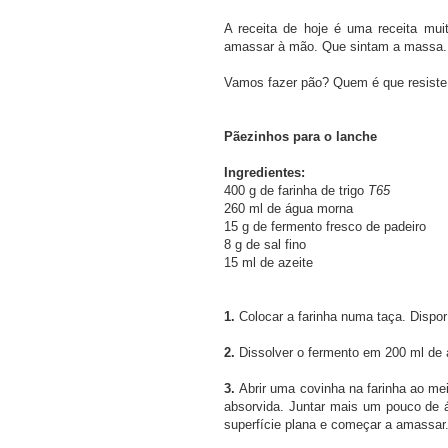
A receita de hoje é uma receita mu
amassar à mão. Que sintam a massa. 
Vamos fazer pão? Quem é que resiste 
Pãezinhos para o lanche
Ingredientes:
400 g de farinha de trigo
T65
260 ml de água morna
15 g de fermento fresco de padeiro
8 g de sal fino
15 ml de azeite
1.
Colocar a farinha numa taça. Dispor
2.
Dissolver o fermento em 200 ml de
3.
Abrir uma covinha na farinha ao mei
absorvida. Juntar mais um pouco de á
superfície plana e começar a amassar