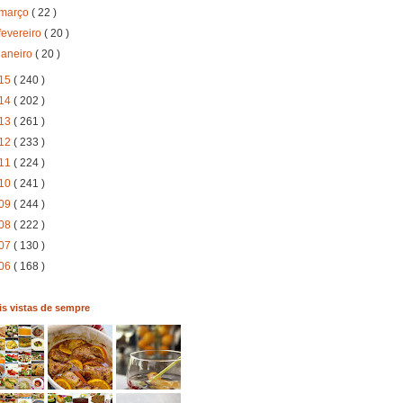
março
( 22 )
fevereiro
( 20 )
janeiro
( 20 )
15
( 240 )
14
( 202 )
13
( 261 )
12
( 233 )
11
( 224 )
10
( 241 )
09
( 244 )
08
( 222 )
07
( 130 )
06
( 168 )
s vistas de sempre