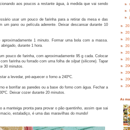
icionando aos poucos a restante água, à medida que vai sendo
►
►
►
sário usar um pouco de farinha para a retirar da mesa e das
m um pano ou película aderente. Deixar descansar durante 10
►
20
►
20
►
20
e aproximadamente 1 minuto. Formar uma bola com a massa.
 abrigado, durante 1 hora.
►
20
►
20
 um pouco de farinha, com aproximadamente 95 g cada. Colocar
►
20
o com farinha ou forrado com uma folha de
silpat
(silicone). Tapar
►
20
te 30 minutos.
►
20
ar a levedar, pré-aquecer o forno a 240ºC.
►
20
►
20
rno e borrifar as paredes ou a base do forno com água. Fechar a
200ºC. Deixar cozer durante 20 minutos.
As mai
 a manteiga pronta para provar o pão quentinho, assim que sai
o macio, estaladiço, é uma das maravilhas do mundo!