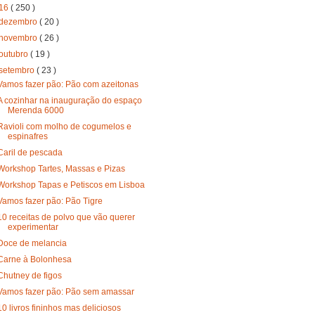
16
( 250 )
dezembro
( 20 )
novembro
( 26 )
outubro
( 19 )
setembro
( 23 )
Vamos fazer pão: Pão com azeitonas
A cozinhar na inauguração do espaço
Merenda 6000
Ravioli com molho de cogumelos e
espinafres
Caril de pescada
Workshop Tartes, Massas e Pizas
Workshop Tapas e Petiscos em Lisboa
Vamos fazer pão: Pão Tigre
10 receitas de polvo que vão querer
experimentar
Doce de melancia
Carne à Bolonhesa
Chutney de figos
Vamos fazer pão: Pão sem amassar
10 livros fininhos mas deliciosos