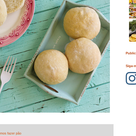
Public
Siga-
mos fazer pão