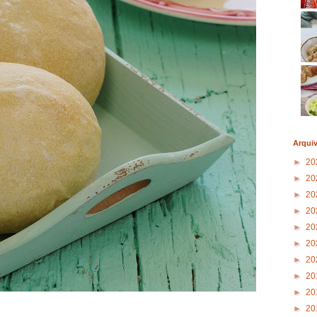
Arqui
►
20
►
20
►
20
►
20
►
20
►
20
►
20
►
20
►
20
►
20