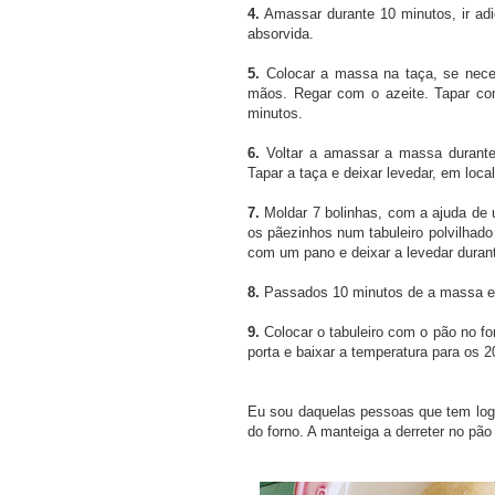
4.
Amassar durante 10 minutos, ir ad
absorvida.
5.
Colocar a massa na taça, se neces
mãos. Regar com o azeite. Tapar co
minutos.
6.
Voltar a amassar a massa durant
Tapar a taça e deixar levedar, em local
7.
Moldar 7 bolinhas, com a ajuda de
os pãezinhos num tabuleiro polvilhad
com um pano e deixar a levedar duran
8.
Passados 10 minutos de a massa est
9.
Colocar o tabuleiro com o pão no fo
porta e baixar a temperatura para os 
Eu sou daquelas pessoas que tem logo
do forno. A manteiga a derreter no pã