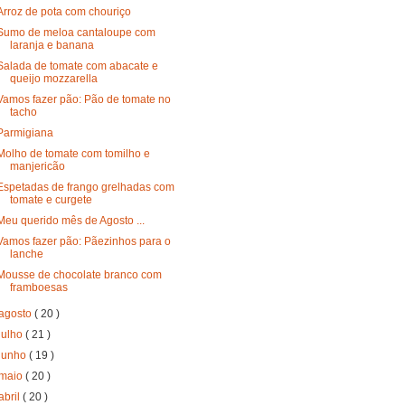
Arroz de pota com chouriço
Sumo de meloa cantaloupe com
laranja e banana
Salada de tomate com abacate e
queijo mozzarella
Vamos fazer pão: Pão de tomate no
tacho
Parmigiana
Molho de tomate com tomilho e
manjericão
Espetadas de frango grelhadas com
tomate e curgete
Meu querido mês de Agosto ...
Vamos fazer pão: Pãezinhos para o
lanche
Mousse de chocolate branco com
framboesas
agosto
( 20 )
julho
( 21 )
junho
( 19 )
maio
( 20 )
abril
( 20 )