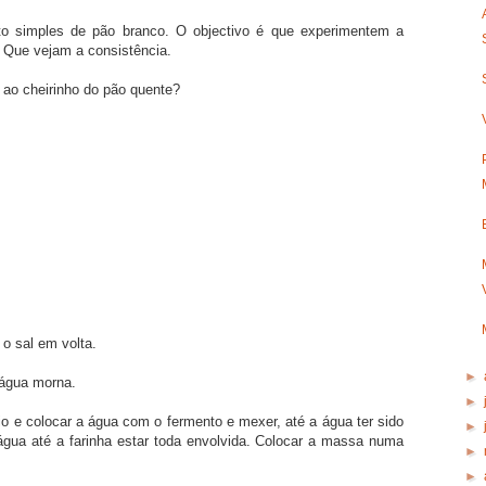
ito simples de pão branco. O objectivo é que experimentem a
Que vejam a consistência.
ao cheirinho do pão quente?
 o sal em volta.
►
 água morna.
►
o e colocar a água com o fermento e mexer, até a água ter sido
►
gua até a farinha estar toda envolvida. Colocar a massa numa
►
.
►