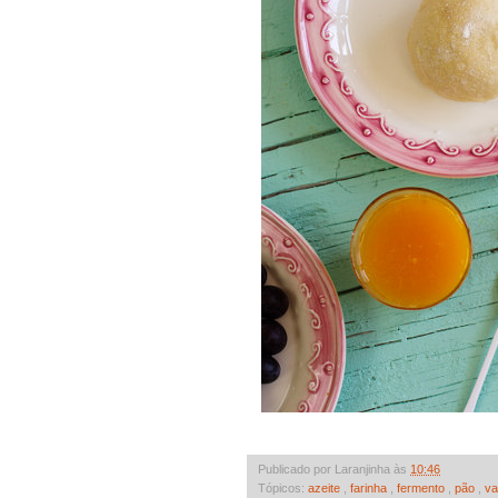
Publicado por Laranjinha às
10:46
Tópicos:
azeite
,
farinha
,
fermento
,
pão
,
va