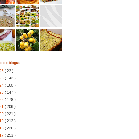
vo do blogue
26
( 23 )
25
( 142 )
24
( 160 )
23
( 147 )
22
( 178 )
21
( 206 )
20
( 221 )
19
( 212 )
18
( 236 )
17
( 253 )