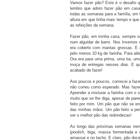
Vamos fazer pão? Este é o desafio q
lembro que adoro fazer pão em casa
todas as semanas para a família, em 
altura em que tinha mais tempo e que
as refeições da semana.
Fazer pão, em minha casa, sempre se
num alguidar de barro. Nos Invernos r
era coberto com mantas grossas. E a
pelo menos 10 kg de farinha. Para alé
Ora era para uma prima, uma tia, uma
moça de entregas nesses dias. E qu
acabado de fazer!
Aos poucos e poucos, comecei a faze
não correu como esperado. Mas faze
Aprender a misturar a farinha com o 
muito que se lhe diga, apesar de pare
feito por mim. Um pão que não se e
das minhas mãos. Um pão feito a pen
ser o melhor pão das redondezas!
Ao longo das próximas semanas iremo
(
poolish
, biga, massa fermentada e
amassar e no tacho. E claro, pão doce