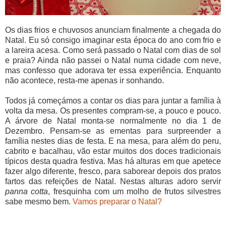
Os dias frios e chuvosos anunciam finalmente a chegada do
Natal. Eu só consigo imaginar esta época do ano com frio e
a lareira acesa. Como será passado o Natal com dias de sol
e praia? Ainda não passei o Natal numa cidade com neve,
mas confesso que adorava ter essa experiência. Enquanto
não acontece, resta-me apenas ir sonhando.
Todos já começámos a contar os dias para juntar a família à
volta da mesa. Os presentes compram-se, a pouco e pouco.
A árvore de Natal monta-se normalmente no dia 1 de
Dezembro. Pensam-se as ementas para surpreender a
família nestes dias de festa. E na mesa, para além do peru,
cabrito e bacalhau, vão estar muitos dos doces tradicionais
típicos desta quadra festiva. Mas há alturas em que apetece
fazer algo diferente, fresco, para saborear depois dos pratos
fartos das refeições de Natal. Nestas alturas adoro servir
panna cotta
, fresquinha com um molho de frutos silvestres
sabe mesmo bem.
Vamos preparar o Natal?