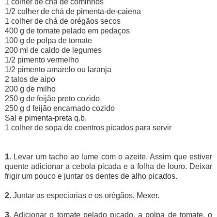
1 colher de chá de cominhos
1/2 colher de chá de pimenta-de-caiena
1 colher de chá de orégãos secos
400 g de tomate pelado em pedaços
100 g de polpa de tomate
200 ml de caldo de legumes
1/2 pimento vermelho
1/2 pimento amarelo ou laranja
2 talos de aipo
200 g de milho
250 g de feijão preto cozido
250 g d feijão encarnado cozido
Sal e pimenta-preta q.b.
1 colher de sopa de coentros picados para servir
1.
Levar um tacho ao lume com o azeite. Assim que estiver
quente adicionar a cebola picada e a folha de louro. Deixar
frigir um pouco e juntar os dentes de alho picados.
2.
Juntar as especiarias e os orégãos. Mexer.
3.
Adicionar o tomate pelado picado, a polpa de tomate, o