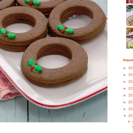
Arqui
►
20
►
20
►
20
►
20
►
20
►
20
►
20
▼
20
▼