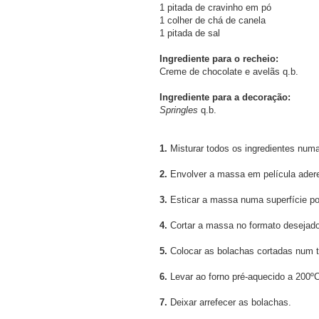
1 pitada de cravinho em pó
1 colher de chá de canela
1 pitada de sal
Ingrediente para o recheio:
Creme de chocolate e avelãs q.b.
Ingrediente para a decoração:
Springles
q.b.
1.
Misturar todos os ingredientes nu
2.
Envolver a massa em película aderent
3.
Esticar a massa numa superfície pol
4.
Cortar a massa no formato desejado,
5.
Colocar as bolachas cortadas num ta
6.
Levar ao forno pré-aquecido a 200ºC
7.
Deixar arrefecer as bolachas.