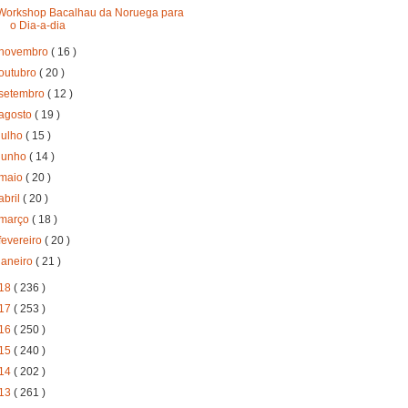
Workshop Bacalhau da Noruega para
o Dia-a-dia
novembro
( 16 )
outubro
( 20 )
setembro
( 12 )
agosto
( 19 )
julho
( 15 )
junho
( 14 )
maio
( 20 )
abril
( 20 )
março
( 18 )
fevereiro
( 20 )
janeiro
( 21 )
18
( 236 )
17
( 253 )
16
( 250 )
15
( 240 )
14
( 202 )
13
( 261 )