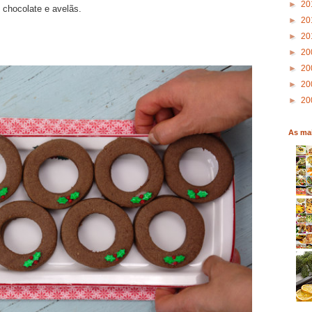
►
20
chocolate e avelãs.
►
20
►
20
►
20
►
20
►
20
►
20
As mai