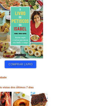
COMPRAR LIVRO
COMPRAR LIVRO
COM
idade
s vistas dos últimos 7 dias