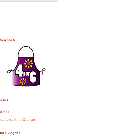
to 4 por 6
idade
GLISH
uarters of the Orange
ria e Viagens