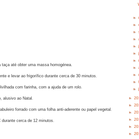
►
►
►
►
►
►
►
ma taça até obter uma massa homogénea.
►
►
e e levar ao frigorífico durante cerca de 30 minutos.
►
vilhada com farinha, com a ajuda de um rolo.
►
►
20
 alusivo ao Natal.
►
20
buleiro forrado com uma folha anti-aderente ou papel vegetal.
►
20
►
20
 durante cerca de 12 minutos.
►
20
►
20