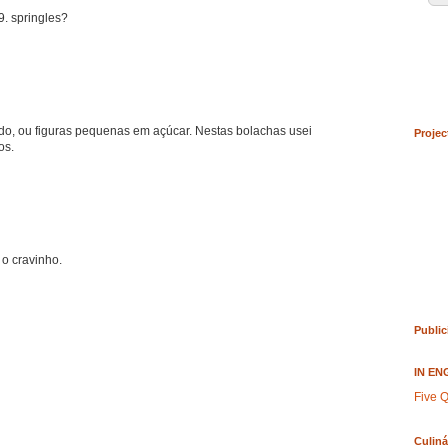
9. springles?
ido, ou figuras pequenas em açúcar. Nestas bolachas usei
Projec
os.
 o cravinho.
Public
IN EN
Five Q
Culiná