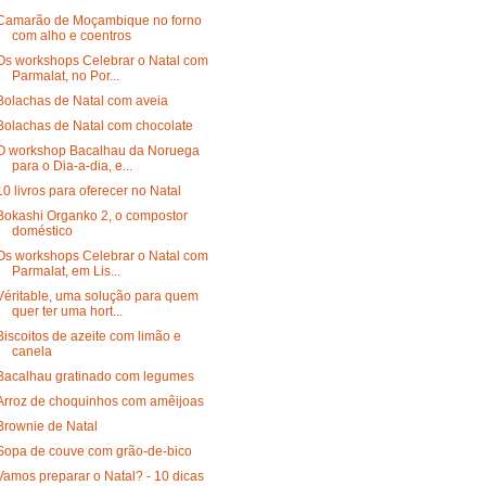
Camarão de Moçambique no forno
com alho e coentros
Os workshops Celebrar o Natal com
Parmalat, no Por...
Bolachas de Natal com aveia
Bolachas de Natal com chocolate
O workshop Bacalhau da Noruega
para o Dia-a-dia, e...
10 livros para oferecer no Natal
Bokashi Organko 2, o compostor
doméstico
Os workshops Celebrar o Natal com
Parmalat, em Lis...
Véritable, uma solução para quem
quer ter uma hort...
Biscoitos de azeite com limão e
canela
Bacalhau gratinado com legumes
Arroz de choquinhos com amêijoas
Brownie de Natal
Sopa de couve com grão-de-bico
Vamos preparar o Natal? - 10 dicas