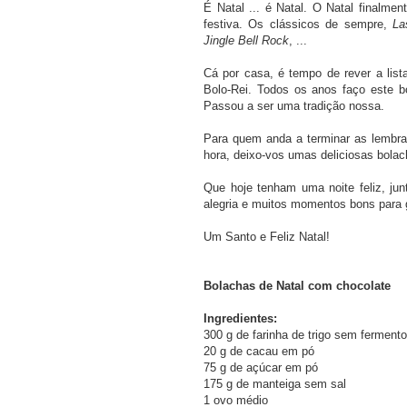
É Natal ... é Natal. O Natal finalme
festiva. Os clássicos de sempre,
La
Jingle Bell Rock
, ...
Cá por casa, é tempo de rever a list
Bolo-Rei. Todos os anos faço este 
Passou a ser uma tradição nossa.
Para quem anda a terminar as lembra
hora, deixo-vos umas deliciosas bolac
Que hoje tenham uma noite feliz, j
alegria e muitos momentos bons para g
Um Santo e Feliz Natal!
Bolachas de Natal com chocolate
Ingredientes:
300 g de farinha de trigo sem fermento
20 g de cacau em pó
75 g de açúcar em pó
175 g de manteiga sem sal
1 ovo médio