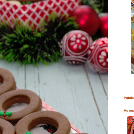
RO
COMPRAR LIVRO
COMPRAR LIVRO
Public
As mai