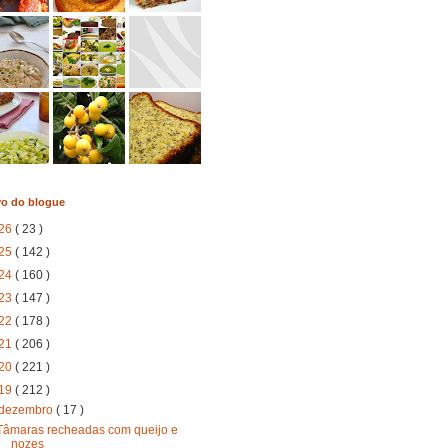
vo do blogue
26
( 23 )
25
( 142 )
24
( 160 )
23
( 147 )
22
( 178 )
21
( 206 )
20
( 221 )
19
( 212 )
dezembro
( 17 )
Tâmaras recheadas com queijo e
nozes