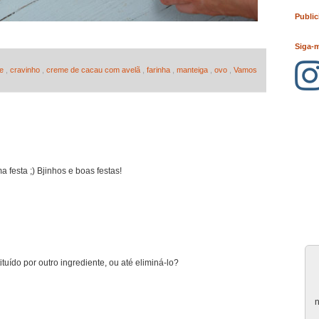
Public
Siga-
te
,
cravinho
,
creme de cacau com avelã
,
farinha
,
manteiga
,
ovo
,
Vamos
 festa ;) Bjinhos e boas festas!
tuído por outro ingrediente, ou até eliminá-lo?
n