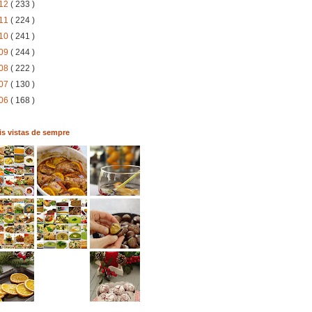
12
( 233 )
11
( 224 )
10
( 241 )
09
( 244 )
08
( 222 )
07
( 130 )
06
( 168 )
s vistas de sempre