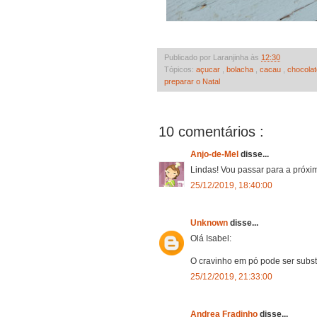
Publicado por Laranjinha às
12:30
Tópicos:
açucar
,
bolacha
,
cacau
,
chocola
preparar o Natal
10 comentários :
Anjo-de-Mel
disse...
Lindas! Vou passar para a próxima
25/12/2019, 18:40:00
Unknown
disse...
Olá Isabel:
O cravinho em pó pode ser substi
25/12/2019, 21:33:00
Andrea Fradinho
disse...