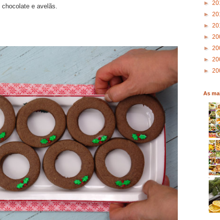
►
20
chocolate e avelãs.
►
20
►
20
►
20
►
20
►
20
►
20
As mai