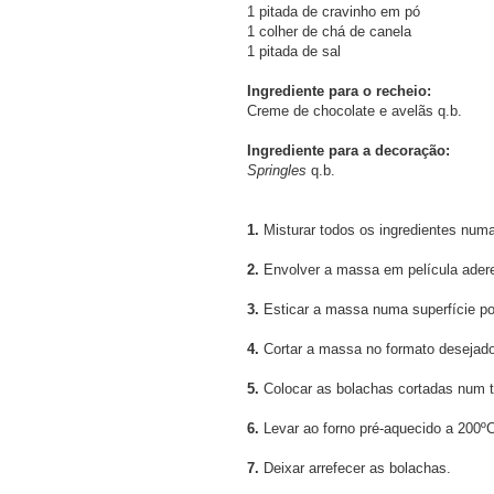
1 pitada de cravinho em pó
1 colher de chá de canela
1 pitada de sal
Ingrediente para o recheio:
Creme de chocolate e avelãs q.b.
Ingrediente para a decoração:
Springles
q.b.
1.
Misturar todos os ingredientes nu
2.
Envolver a massa em película aderent
3.
Esticar a massa numa superfície pol
4.
Cortar a massa no formato desejado,
5.
Colocar as bolachas cortadas num ta
6.
Levar ao forno pré-aquecido a 200ºC
7.
Deixar arrefecer as bolachas.