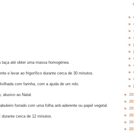
►
►
►
►
►
►
►
ma taça até obter uma massa homogénea.
►
►
e e levar ao frigorífico durante cerca de 30 minutos.
►
vilhada com farinha, com a ajuda de um rolo.
►
►
20
 alusivo ao Natal.
►
20
buleiro forrado com uma folha anti-aderente ou papel vegetal.
►
20
►
20
 durante cerca de 12 minutos.
►
20
►
20