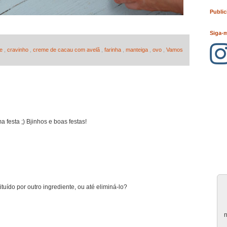
Public
Siga-
te
,
cravinho
,
creme de cacau com avelã
,
farinha
,
manteiga
,
ovo
,
Vamos
 festa ;) Bjinhos e boas festas!
tuído por outro ingrediente, ou até eliminá-lo?
n