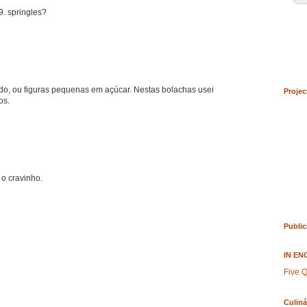
9. springles?
ido, ou figuras pequenas em açúcar. Nestas bolachas usei
Projec
os.
 o cravinho.
Public
IN EN
Five Q
Culiná