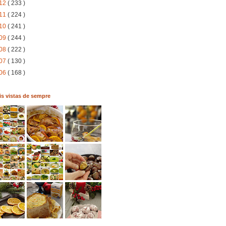
12
( 233 )
11
( 224 )
10
( 241 )
09
( 244 )
08
( 222 )
07
( 130 )
06
( 168 )
s vistas de sempre