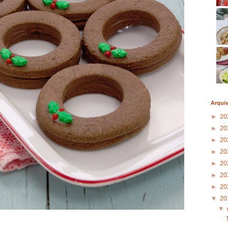
Arqui
►
20
►
20
►
20
►
20
►
20
►
20
►
20
▼
20
▼