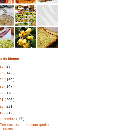
vo do blogue
26
( 23 )
25
( 142 )
24
( 160 )
23
( 147 )
22
( 178 )
21
( 206 )
20
( 221 )
19
( 212 )
dezembro
( 17 )
Tâmaras recheadas com queijo e
nozes