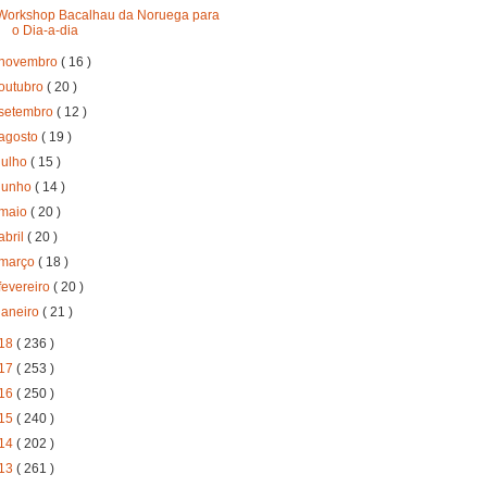
Workshop Bacalhau da Noruega para
o Dia-a-dia
novembro
( 16 )
outubro
( 20 )
setembro
( 12 )
agosto
( 19 )
julho
( 15 )
junho
( 14 )
maio
( 20 )
abril
( 20 )
março
( 18 )
fevereiro
( 20 )
janeiro
( 21 )
18
( 236 )
17
( 253 )
16
( 250 )
15
( 240 )
14
( 202 )
13
( 261 )