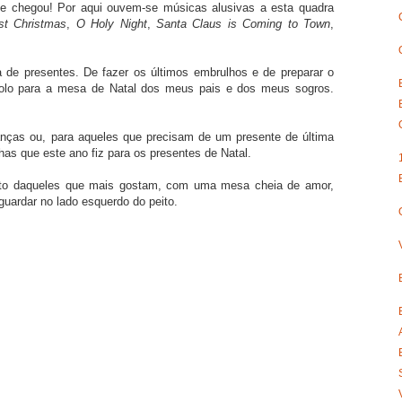
nte chegou! Por aqui ouvem-se músicas alusivas a esta quadra
st Christmas
,
O Holy Night
,
Santa Claus is Coming to Town
,
a de presentes. De fazer os últimos embrulhos e de preparar o
bolo para a mesa de Natal dos meus pais e dos meus sogros.
nças ou, para aqueles que precisam de um presente de última
has que este ano fiz para os presentes de Natal.
unto daqueles que mais gostam, com uma mesa cheia de amor,
uardar no lado esquerdo do peito.