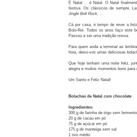
É Natal ... é Natal. O Natal finalme
festiva. Os clássicos de sempre,
La
Jingle Bell Rock
, ...
Cá por casa, é tempo de rever a list
Bolo-Rei. Todos os anos faço este 
Passou a ser uma tradição nossa.
Para quem anda a terminar as lembra
hora, deixo-vos umas deliciosas bolac
Que hoje tenham uma noite feliz, j
alegria e muitos momentos bons para g
Um Santo e Feliz Natal!
Bolachas de Natal com chocolate
Ingredientes:
300 g de farinha de trigo sem fermento
20 g de cacau em pó
75 g de açúcar em pó
175 g de manteiga sem sal
1 ovo médio