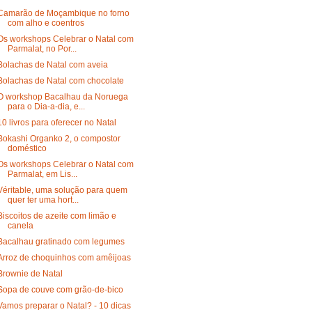
Camarão de Moçambique no forno
com alho e coentros
Os workshops Celebrar o Natal com
Parmalat, no Por...
Bolachas de Natal com aveia
Bolachas de Natal com chocolate
O workshop Bacalhau da Noruega
para o Dia-a-dia, e...
10 livros para oferecer no Natal
Bokashi Organko 2, o compostor
doméstico
Os workshops Celebrar o Natal com
Parmalat, em Lis...
Véritable, uma solução para quem
quer ter uma hort...
Biscoitos de azeite com limão e
canela
Bacalhau gratinado com legumes
Arroz de choquinhos com amêijoas
Brownie de Natal
Sopa de couve com grão-de-bico
Vamos preparar o Natal? - 10 dicas