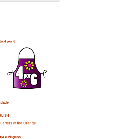
to 4 por 6
idade
GLISH
uarters of the Orange
ria e Viagens