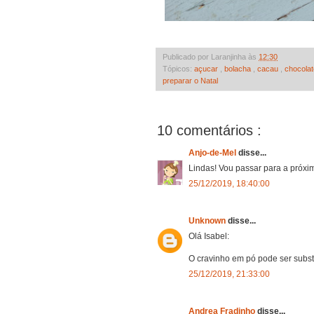
Publicado por Laranjinha às
12:30
Tópicos:
açucar
,
bolacha
,
cacau
,
chocola
preparar o Natal
10 comentários :
Anjo-de-Mel
disse...
Lindas! Vou passar para a próxima
25/12/2019, 18:40:00
Unknown
disse...
Olá Isabel:
O cravinho em pó pode ser substi
25/12/2019, 21:33:00
Andrea Fradinho
disse...