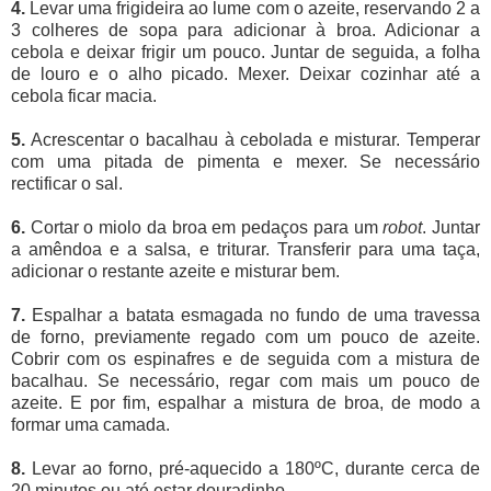
4.
Levar uma frigideira ao lume com o azeite, reservando 2 a
3 colheres de sopa para adicionar à broa. Adicionar a
cebola e deixar frigir um pouco. Juntar de seguida, a folha
de louro e o alho picado. Mexer. Deixar cozinhar até a
cebola ficar macia.
5.
Acrescentar o bacalhau à cebolada e misturar. Temperar
com uma pitada de pimenta e mexer. Se necessário
rectificar o sal.
6.
Cortar o miolo da broa em pedaços para um
robot
. Juntar
a amêndoa e a salsa, e triturar. Transferir para uma taça,
adicionar o restante azeite e misturar bem.
7.
Espalhar a batata esmagada no fundo de uma travessa
de forno, previamente regado com um pouco de azeite.
Cobrir com os espinafres e de seguida com a mistura de
bacalhau. Se necessário, regar com mais um pouco de
azeite. E por fim, espalhar a mistura de broa, de modo a
formar uma camada.
8.
Levar ao forno, pré-aquecido a 180ºC, durante cerca de
20 minutos ou até estar douradinho.