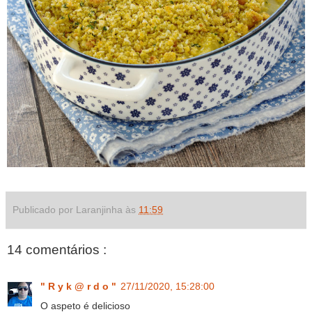
Publicado por Laranjinha às
11:59
14 comentários :
" R y k @ r d o "
27/11/2020, 15:28:00
O aspeto é delicioso