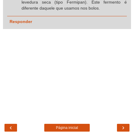
levedura seca (tipo Fermipan). Este fermento é
diferente daquele que usamos nos bolos.
Responder
‹
›
Página inicial