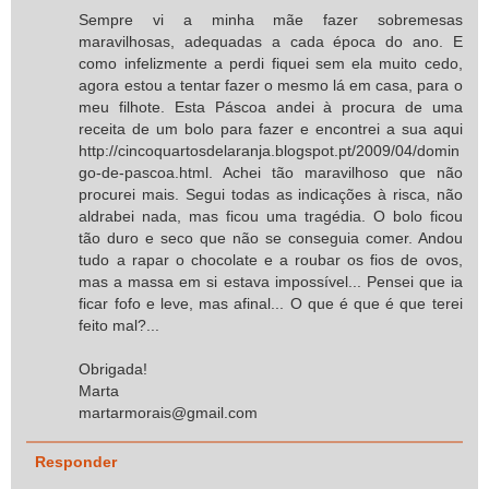
Sempre vi a minha mãe fazer sobremesas
maravilhosas, adequadas a cada época do ano. E
como infelizmente a perdi fiquei sem ela muito cedo,
agora estou a tentar fazer o mesmo lá em casa, para o
meu filhote. Esta Páscoa andei à procura de uma
receita de um bolo para fazer e encontrei a sua aqui
http://cincoquartosdelaranja.blogspot.pt/2009/04/domin
go-de-pascoa.html. Achei tão maravilhoso que não
procurei mais. Segui todas as indicações à risca, não
aldrabei nada, mas ficou uma tragédia. O bolo ficou
tão duro e seco que não se conseguia comer. Andou
tudo a rapar o chocolate e a roubar os fios de ovos,
mas a massa em si estava impossível... Pensei que ia
ficar fofo e leve, mas afinal... O que é que é que terei
feito mal?...
Obrigada!
Marta
martarmorais@gmail.com
Responder