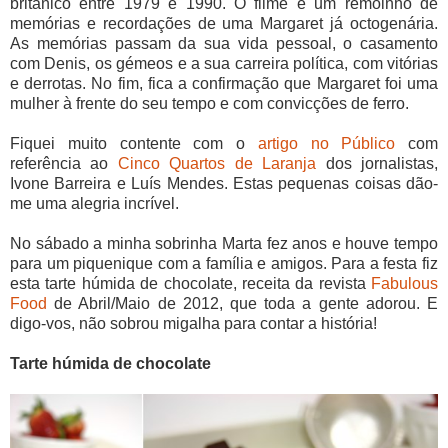
britânico entre 1979 e 1990. O filme é um remoinho de
memórias e recordações de uma Margaret já octogenária.
As memórias passam da sua vida pessoal, o casamento
com Denis, os gémeos e a sua carreira política, com vitórias
e derrotas. No fim, fica a confirmação que Margaret foi uma
mulher à frente do seu tempo e com convicções de ferro.
Fiquei muito contente com o
artigo no Público
com
referência ao
Cinco Quartos de Laranja
dos jornalistas,
Ivone Barreira e Luís Mendes. Estas pequenas coisas dão-
me uma alegria incrível.
No sábado a minha sobrinha Marta fez anos e houve tempo
para um piquenique com a família e amigos. Para a festa fiz
esta tarte húmida de chocolate, receita da revista
Fabulous
Food
de Abril/Maio de 2012, que toda a gente adorou. E
digo-vos, não sobrou migalha para contar a história!
Tarte húmida de chocolate