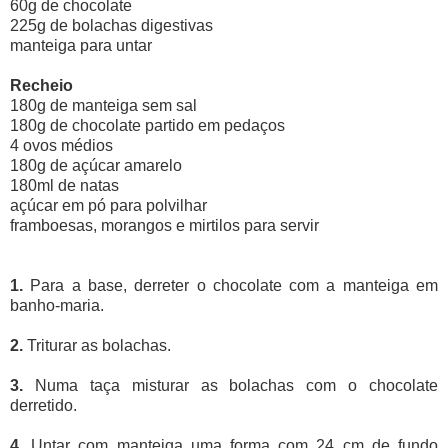
60g de chocolate
225g de bolachas digestivas
manteiga para untar
Recheio
180g de manteiga sem sal
180g de chocolate partido em pedaços
4 ovos médios
180g de açúcar amarelo
180ml de natas
açúcar em pó para polvilhar
framboesas, morangos e mirtilos para servir
1.
Para a base, derreter o chocolate com a manteiga em
banho-maria.
2.
Triturar as bolachas.
3.
Numa taça misturar as bolachas com o chocolate
derretido.
4.
Untar com manteiga uma forma com 24 cm de fundo