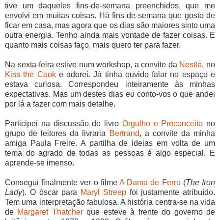
tive um daqueles fins-de-semana preenchidos, que me
envolvi em muitas coisas. Há fins-de-semana que gosto de
ficar em casa, mas agora que os dias são maiores sinto uma
outra energia. Tenho ainda mais vontade de fazer coisas. E
quanto mais coisas faço, mais quero ter para fazer.
Na sexta-feira estive num workshop, a convite da
Nestlé
, no
Kiss the Cook
e adorei. Já tinha ouvido falar no espaço e
estava curiosa. Correspondeu inteiramente às minhas
expectativas. Mas um destes dias eu conto-vos o que andei
por lá a fazer com mais detalhe.
Participei na discussão do livro
Orgulho e Preconceito
no
grupo de leitores da livraria
Bertrand
, a convite da minha
amiga Paula Freire. A partilha de ideias em volta de um
tema do agrado de todas as pessoas é algo especial. E
aprende-se imenso.
Consegui finalmente ver o filme
A Dama de Ferro
(
The Iron
Lady
). O óscar para
Maryl Streep
foi justamente atribuído.
Tem uma interpretação fabulosa. A história centra-se na vida
de
Margaret Thatcher
que esteve à frente do governo de