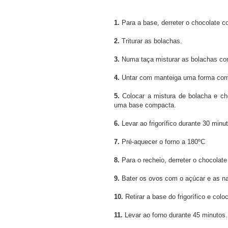
1.
Para a base, derreter o chocolate 
2.
Triturar as bolachas.
3.
Numa taça misturar as bolachas com
4.
Untar com manteiga uma forma com
5.
Colocar a mistura de bolacha e ch
uma base compacta.
6.
Levar ao frigorífico durante 30 minu
7.
Pré-aquecer o forno a 180ºC
8.
Para o recheio, derreter o chocolat
9.
Bater os ovos com o açúcar e as nat
10.
Retirar a base do frigorífico e colo
11.
Levar ao forno durante 45 minutos.