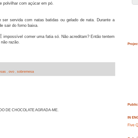
 e polvilhar com açúcar em pó.
e ser servida com natas batidas ou gelado de nata. Durante a
e sair do forno baixa.
. É impossível comer uma fatia só. Não acreditam? Então tentem
 não razão.
Projec
esas
,
ovo
,
sobremesa
Public
NDO DE CHOCOLATE AGRADA-ME.
IN EN
Five Q