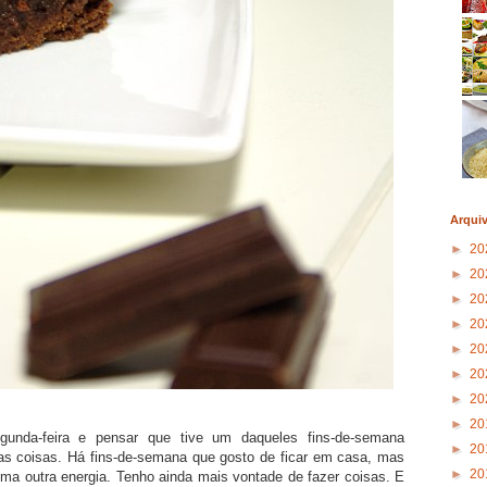
Arqui
►
20
►
20
►
20
►
20
►
20
►
20
►
20
►
20
unda-feira e pensar que tive um daqueles fins-de-semana
►
20
as coisas. Há fins-de-semana que gosto de ficar em casa, mas
►
20
uma outra energia. Tenho ainda mais vontade de fazer coisas. E