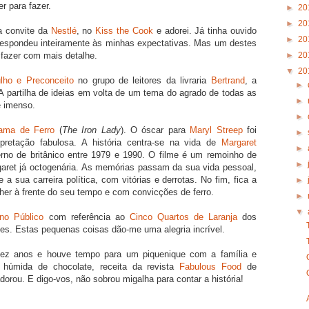
r para fazer.
►
20
►
20
a convite da
Nestlé
, no
Kiss the Cook
e adorei. Já tinha ouvido
►
20
rrespondeu inteiramente às minhas expectativas. Mas um destes
►
20
 fazer com mais detalhe.
▼
20
lho e Preconceito
no grupo de leitores da livraria
Bertrand
, a
►
A partilha de ideias em volta de um tema do agrado de todas as
►
e imenso.
►
ama de Ferro
(
The Iron Lady
). O óscar para
Maryl Streep
foi
►
rpretação fabulosa. A história centra-se na vida de
Margaret
►
rno de britânico entre 1979 e 1990. O filme é um remoinho de
►
ret já octogenária. As memórias passam da sua vida pessoal,
sua carreira política, com vitórias e derrotas. No fim, fica a
►
her à frente do seu tempo e com convicções de ferro.
►
▼
 no Público
com referência ao
Cinco Quartos de Laranja
dos
ndes. Estas pequenas coisas dão-me uma alegria incrível.
fez anos e houve tempo para um piquenique com a família e
e húmida de chocolate, receita da revista
Fabulous Food
de
dorou. E digo-vos, não sobrou migalha para contar a história!