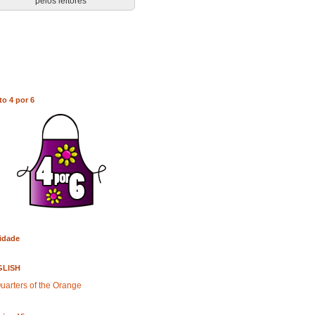
pelos leitores
to 4 por 6
idade
GLISH
uarters of the Orange