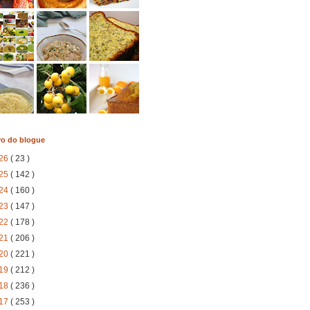
vo do blogue
26
( 23 )
25
( 142 )
24
( 160 )
23
( 147 )
22
( 178 )
21
( 206 )
20
( 221 )
19
( 212 )
18
( 236 )
17
( 253 )