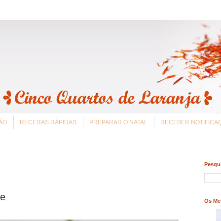
ÃO
RECEITAS RÁPIDAS
PREPARAR O NATAL
RECEBER NOTIFIC
Pesqui
te
Os Me