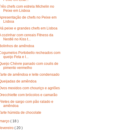
Três chefs com estrela Michelin no
Peixe em Lisboa
Apresentação de chefs no Peixe em
Lisboa
Há peixe e grandes chefs em Lisboa
A cozinhar com cereais Fitness da
Nestlé no Kiss t...
Bolinhos de amêndoa
Cogumelos Portobello recheados com
queijo Feta e l...
Queijo Chèvre panado com coulis de
pimento vermelho
Tarte de amêndoa e leite condensado
Queijadas de amêndoa
Ovos mexidos com chouriço e agriões
Orecchiette com brócolos e camarão
Filetes de sargo com pão ralado e
amêndoa
Tarte húmida de chocolate
março
( 18 )
fevereiro
( 20 )