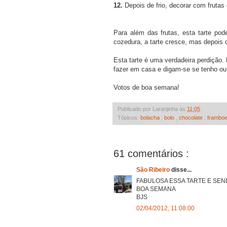
12.
Depois de frio, decorar com frutas
Para além das frutas, esta tarte pod
cozedura, a tarte cresce, mas depois d
Esta tarte é uma verdadeira perdição
fazer em casa e digam-se se tenho ou
Votos de boa semana!
Publicado por Laranjinha às
11:05
Tópicos:
bolacha
,
bolo
,
chocolate
,
frambo
61 comentários :
São Ribeiro
disse...
FABULOSA ESSA TARTE E SE
BOA SEMANA
BJS
02/04/2012, 11:08:00