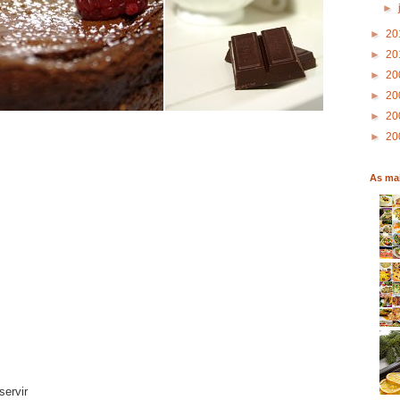
►
►
20
►
20
►
20
►
20
►
20
►
20
As mai
servir