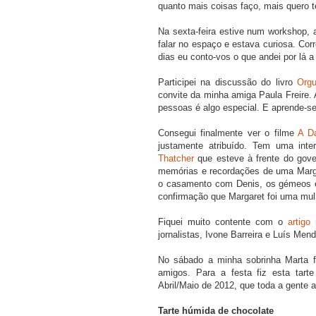
quanto mais coisas faço, mais quero te
Na sexta-feira estive num workshop, 
falar no espaço e estava curiosa. Co
dias eu conto-vos o que andei por lá a
Participei na discussão do livro
Orgu
convite da minha amiga Paula Freire. 
pessoas é algo especial. E aprende-s
Consegui finalmente ver o filme
A D
justamente atribuído. Tem uma inte
Thatcher
que esteve à frente do gove
memórias e recordações de uma Marga
o casamento com Denis, os gémeos e a 
confirmação que Margaret foi uma mul
Fiquei muito contente com o
artigo
jornalistas, Ivone Barreira e Luís Me
No sábado a minha sobrinha Marta 
amigos. Para a festa fiz esta tart
Abril/Maio de 2012, que toda a gente a
Tarte húmida de chocolate