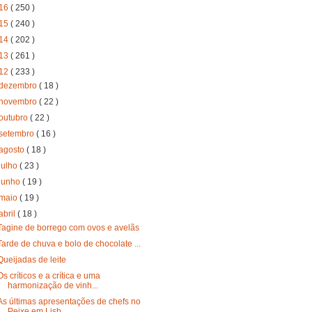
16
( 250 )
15
( 240 )
14
( 202 )
13
( 261 )
12
( 233 )
dezembro
( 18 )
novembro
( 22 )
outubro
( 22 )
setembro
( 16 )
agosto
( 18 )
julho
( 23 )
junho
( 19 )
maio
( 19 )
abril
( 18 )
Tagine de borrego com ovos e avelãs
Tarde de chuva e bolo de chocolate ...
Queijadas de leite
Os críticos e a crítica e uma
harmonização de vinh...
As últimas apresentações de chefs no
Peixe em Lisb...