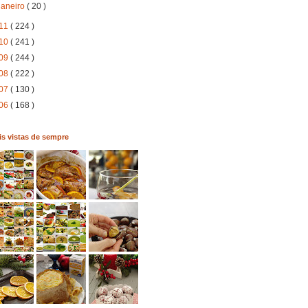
janeiro
( 20 )
11
( 224 )
10
( 241 )
09
( 244 )
08
( 222 )
07
( 130 )
06
( 168 )
s vistas de sempre