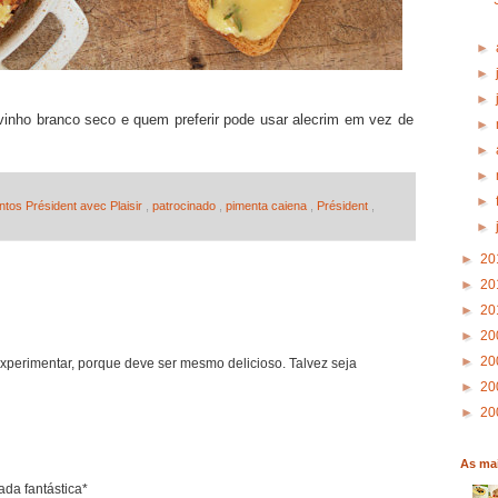
►
►
►
vinho branco seco e quem preferir pode usar alecrim em vez de
►
►
►
►
tos Président avec Plaisir
,
patrocinado
,
pimenta caiena
,
Président
,
►
►
20
►
20
►
20
►
20
►
20
perimentar, porque deve ser mesmo delicioso. Talvez seja
►
20
►
20
As mai
ada fantástica*