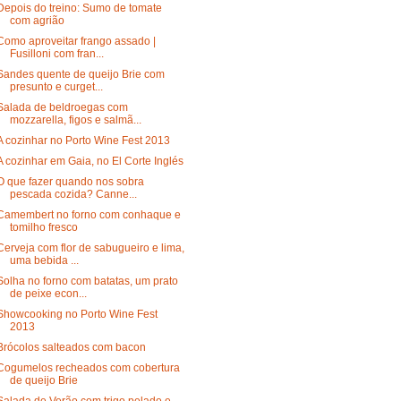
Depois do treino: Sumo de tomate
com agrião
Como aproveitar frango assado |
Fusilloni com fran...
Sandes quente de queijo Brie com
presunto e curget...
Salada de beldroegas com
mozzarella, figos e salmã...
A cozinhar no Porto Wine Fest 2013
A cozinhar em Gaia, no El Corte Inglés
O que fazer quando nos sobra
pescada cozida? Canne...
Camembert no forno com conhaque e
tomilho fresco
Cerveja com flor de sabugueiro e lima,
uma bebida ...
Solha no forno com batatas, um prato
de peixe econ...
Showcooking no Porto Wine Fest
2013
Brócolos salteados com bacon
Cogumelos recheados com cobertura
de queijo Brie
Salada de Verão com trigo pelado e