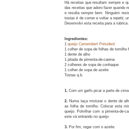
Há receitas que resultam sempre e qu
das receitas que adoro fazer quando
e resulta sempre bem. Ninguém resist
tostas é de comer e voltar a repetir, 
Desenvolvi esta receita para a rubrica
Ingredientes:
1
queijo
Camembert Président
1 colher de sopa de folhas de tomilho 
1 dente de alho
1 pitada de pimenta-de-caiena
2 colheres de sopa de conhaque
1 colher de sopa de azeite
Tostas q.b.
1.
Com um garfo picar a parte de cima 
2.
Numa taça misturar o dente de al
as folha de tomilho. Colocar esta m
queijo. Polvilhar com a pimenta-de-
este vá entrando no queijo.
3.
Por fim, regar com o azeite.