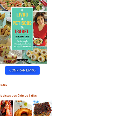
COMPRAR LIVRO
COMPRAR LIVRO
COMP
idade
s vistas dos últimos 7 dias