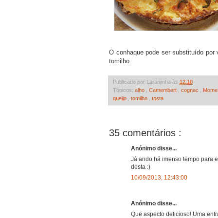
O conhaque pode ser substituído por 
tomilho.
Publicado por Laranjinha às
12:10
Tópicos:
alho
,
Camembert
,
cognac
,
Momen
queijo
,
tomilho
,
tosta
35 comentários :
Anónimo disse...
Já ando há imenso tempo para ex
desta :)
10/09/2013, 12:43:00
Anónimo disse...
Que aspecto delicioso! Uma entr