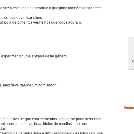
 vez a este tipo de entrada e o queijinho também desaparece
que, mas deve ficar ótimo.
mpota de pimentos vermelhos que todos adoram.
u experimentar uma entrada deste género!
n
e, mas deve dar-lhe um bom sabor :)
Projec
o. É a prova de que com elementos simples se pode fazer uma
ontinues com muitas boas ideias de receitas, que nós
das!
" dentro da caixinha. Não é difícil recolocá-lo? As fotos são uma