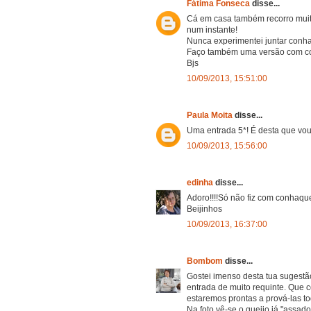
Fátima Fonseca
disse...
Cá em casa também recorro muita
num instante!
Nunca experimentei juntar conha
Faço também uma versão com co
Bjs
10/09/2013, 15:51:00
Paula Moita
disse...
Uma entrada 5*! É desta que vo
10/09/2013, 15:56:00
edinha
disse...
Adoro!!!!Só não fiz com conhaqu
Beijinhos
10/09/2013, 16:37:00
Bombom
disse...
Gostei imenso desta tua sugestã
entrada de muito requinte. Que c
estaremos prontas a prová-las to
Na foto vê-se o queijo já "assado