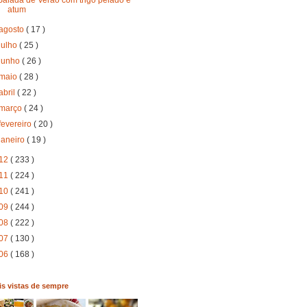
atum
agosto
( 17 )
julho
( 25 )
junho
( 26 )
maio
( 28 )
abril
( 22 )
março
( 24 )
fevereiro
( 20 )
janeiro
( 19 )
12
( 233 )
11
( 224 )
10
( 241 )
09
( 244 )
08
( 222 )
07
( 130 )
06
( 168 )
s vistas de sempre