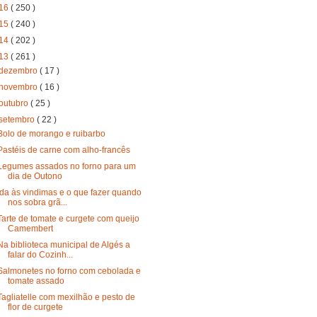
16
( 250 )
15
( 240 )
14
( 202 )
13
( 261 )
dezembro
( 17 )
novembro
( 16 )
outubro
( 25 )
setembro
( 22 )
Bolo de morango e ruibarbo
Pastéis de carne com alho-francês
Legumes assados no forno para um
dia de Outono
Ida às vindimas e o que fazer quando
nos sobra grã...
Tarte de tomate e curgete com queijo
Camembert
Na biblioteca municipal de Algés a
falar do Cozinh...
Salmonetes no forno com cebolada e
tomate assado
Tagliatelle com mexilhão e pesto de
flor de curgete