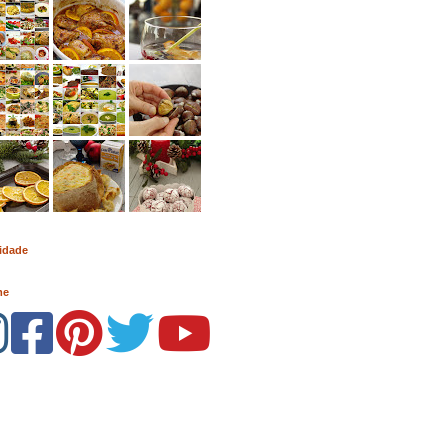
idade
me