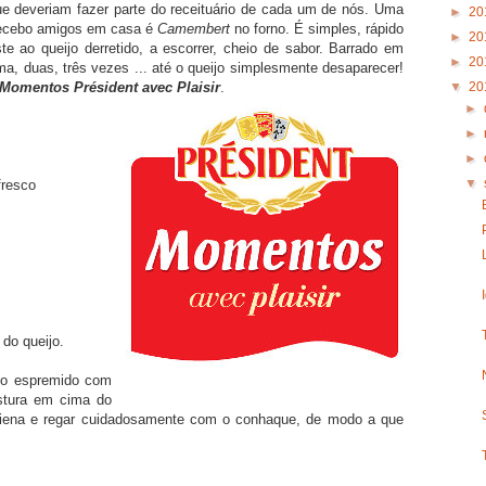
e deveriam fazer parte do receituário de cada um de nós. Uma
►
20
 recebo amigos em casa é
Camembert
no forno. É simples, rápido
►
20
e ao queijo derretido, a escorrer, cheio de sabor. Barrado em
►
20
uma, duas, três vezes ... até o queijo simplesmente desaparecer!
▼
20
Momentos Président avec Plaisir
.
►
►
►
▼
fresco
do queijo.
ho espremido com
istura em cima do
caiena e regar cuidadosamente com o conhaque, de modo a que