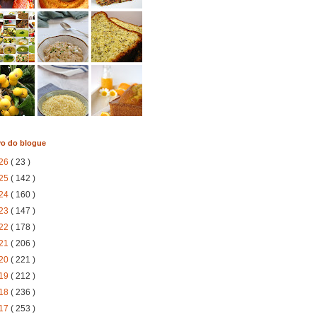
vo do blogue
26
( 23 )
25
( 142 )
24
( 160 )
23
( 147 )
22
( 178 )
21
( 206 )
20
( 221 )
19
( 212 )
18
( 236 )
17
( 253 )