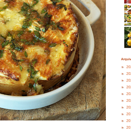
Arqui
►
20
►
20
►
20
►
20
►
20
►
20
►
20
►
20
►
20
►
20