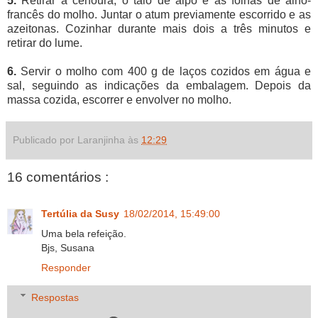
5.
Retirar a cenoura, o talo de aipo e as folhas de alho-
francês do molho. Juntar o atum previamente escorrido e as
azeitonas. Cozinhar durante mais dois a três minutos e
retirar do lume.
6.
Servir o molho com 400 g de laços cozidos em água e
sal, seguindo as indicações da embalagem. Depois da
massa cozida, escorrer e envolver no molho.
Publicado por Laranjinha às
12:29
16 comentários :
Tertúlia da Susy
18/02/2014, 15:49:00
Uma bela refeição.
Bjs, Susana
Responder
Respostas