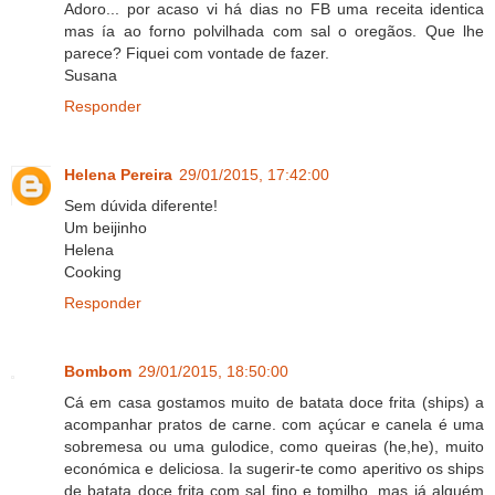
Adoro... por acaso vi há dias no FB uma receita identica
mas ía ao forno polvilhada com sal o oregãos. Que lhe
parece? Fiquei com vontade de fazer.
Susana
Responder
Helena Pereira
29/01/2015, 17:42:00
Sem dúvida diferente!
Um beijinho
Helena
Cooking
Responder
Bombom
29/01/2015, 18:50:00
Cá em casa gostamos muito de batata doce frita (ships) a
acompanhar pratos de carne. com açúcar e canela é uma
sobremesa ou uma gulodice, como queiras (he,he), muito
económica e deliciosa. Ia sugerir-te como aperitivo os ships
de batata doce frita com sal fino e tomilho, mas já alguém