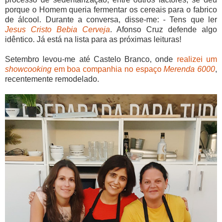
porque o Homem queria fermentar os cereais para o fabrico
de álcool. Durante a conversa, disse-me: - Tens que ler
Jesus Cristo Bebia Cerveja
. Afonso Cruz defende algo
idêntico. Já está na lista para as próximas leituras!
Setembro levou-me até Castelo Branco, onde
realizei um
showcooking
em boa companhia no espaço
Merenda 6000
,
recentemente remodelado.