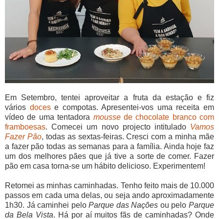
Em Setembro, tentei aproveitar a fruta da estação e fiz
vários
doces
e compotas. Apresentei-vos uma receita em
vídeo de uma tentadora
mousse
de chocolate branco com
framboesas
. Comecei um novo projecto intitulado
Vamos
Fazer Pão
, todas as sextas-feiras. Cresci com a minha mãe
a fazer pão todas as semanas para a família. Ainda hoje faz
um dos melhores pães que já tive a sorte de comer. Fazer
pão em casa torna-se um hábito delicioso. Experimentem!
Retomei as minhas caminhadas. Tenho feito mais de 10.000
passos em cada uma delas, ou seja ando aproximadamente
1h30. Já caminhei pelo
Parque das Nações
ou pelo
Parque
da Bela Vista
. Há por aí muitos fãs de caminhadas? Onde