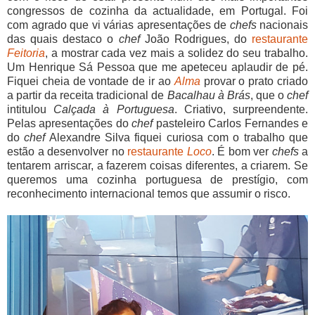
congressos de cozinha da actualidade, em Portugal. Foi
com agrado que vi várias apresentações de
chefs
nacionais
das quais destaco o
chef
João Rodrigues, do
restaurante
Feitoria
, a mostrar cada vez mais a solidez do seu trabalho.
Um Henrique Sá Pessoa que me apeteceu aplaudir de pé.
Fiquei cheia de vontade de ir ao
Alma
provar o prato criado
a partir da receita tradicional de
Bacalhau à Brás
, que o
chef
intitulou
Calçada à Portuguesa
. Criativo, surpreendente.
Pelas apresentações do
chef
pasteleiro Carlos Fernandes e
do
chef
Alexandre Silva fiquei curiosa com o trabalho que
estão a desenvolver no
restaurante
Loco
. É bom ver
chefs
a
tentarem arriscar, a fazerem coisas diferentes, a criarem. Se
queremos uma cozinha portuguesa de prestígio, com
reconhecimento internacional temos que assumir o risco.