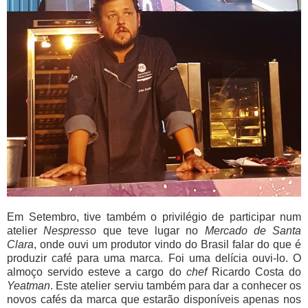
Em Setembro, tive também o privilégio de participar num
atelier
Nespresso
que teve lugar no
Mercado de Santa
Clara
, onde ouvi um produtor vindo do Brasil falar do que é
produzir café para uma marca. Foi uma delícia ouvi-lo. O
almoço servido esteve a cargo do
chef
Ricardo Costa do
Yeatman
. Este atelier serviu também para dar a conhecer os
novos cafés da marca que estarão disponíveis apenas nos