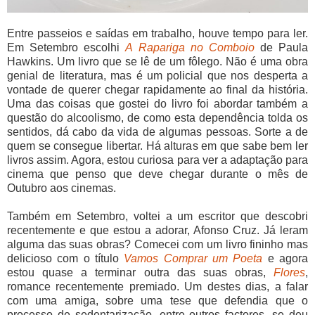
Entre passeios e saídas em trabalho, houve tempo para ler.
Em Setembro escolhi
A Rapariga no Comboio
de Paula
Hawkins. Um livro que se lê de um fôlego. Não é uma obra
genial de literatura, mas é um policial que nos desperta a
vontade de querer chegar rapidamente ao final da história.
Uma das coisas que gostei do livro foi abordar também a
questão do alcoolismo, de como esta dependência tolda os
sentidos, dá cabo da vida de algumas pessoas. Sorte a de
quem se consegue libertar. Há alturas em que sabe bem ler
livros assim. Agora, estou curiosa para ver a adaptação para
cinema que penso que deve chegar durante o mês de
Outubro aos cinemas.
Também em Setembro, voltei a um escritor que descobri
recentemente e que estou a adorar, Afonso Cruz. Já leram
alguma das suas obras? Comecei com um livro fininho mas
delicioso com o título
Vamos Comprar um Poeta
e agora
estou quase a terminar outra das suas obras,
Flores
,
romance recentemente premiado. Um destes dias, a falar
com uma amiga, sobre uma tese que defendia que o
processo de sedentarização, entre outros factores, se deu