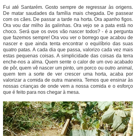
Fui até Santarém. Gosto sempre de regressar às origens.
De matar saudades da família mais chegada. De passear
com os cães. De passar a tarde na horta. Ora apanho figos.
Ora vou dar milho às galinhas. Ora vejo se a pata está no
choco. Será que os ovos vão nascer todos? - é a pergunta
que fazemos sempre! Ora vou ver o borrego que acabou de
nascer e que ainda tenta encontrar o equilíbrio das suas
quatro patas. A cada dia que passa, valorizo cada vez mais
estas pequenas coisas. A simplicidade das coisas da terra
enche-nos a alma. Quem sente o calor de um ovo acabado
de pôr, quem vê nascer um pinto, um porco ou outro animal,
quem tem a sorte de ver crescer uma horta, acaba por
valorizar a comida de outra maneira. Temos que ensinar às
nossas crianças de onde vem a nossa comida e o esforço
que é feito para nos chegar à mesa.