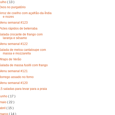
julho
( 13 )
Ovos no purgatório
Arroz de coelho com açafrão-da-Índia
e nozes
Menu semanal #123
Picles rápidos de beterraba
Salada crocante de frango com
laranja e sésamo
Menu semanal #122
Salada de meloa cantaloupe com
massa e mozzarella
Wraps de Verão
Salada de massa fusilli com frango
Menu semanal #121
Borrego assado no forno
Menu semanal #120
15 saladas para levar para a praia
junho
( 17 )
maio
( 22 )
abril
( 15 )
março
( 14 )