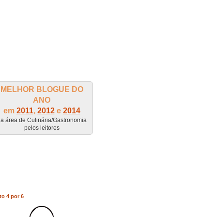
MELHOR BLOGUE DO
ANO
em
2011
,
2012
e
2014
a área de Culinária/Gastronomia
pelos leitores
to 4 por 6