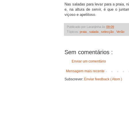
Nas saladas para levar para a praia, 
e, na altura de servir, é que o junt
viçoso e apetitoso.
Publicado por Laranjinha às
09:09
Tópicos:
praia
,
salada
,
selecção
,
Verão
Sem comentários :
Enviar um comentário
Mensagem mais recente
Subscrever:
Enviar feedback ( Atom )