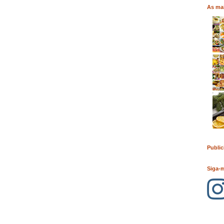
As mai
Public
Siga-