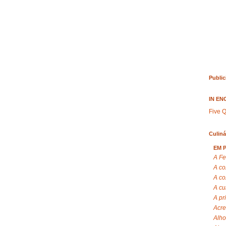
Public
IN EN
Five Q
Culiná
EM 
A Fe
A co
A co
A cu
A pr
Acre
Alho