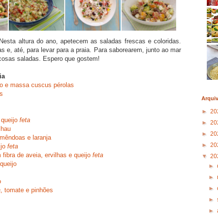
esta altura do ano, apetecem as saladas frescas e coloridas.
as e, até, para levar para a praia. Para saborearem, junto ao mar
icosas saladas. Espero que gostem!
ia
co e massa cuscus pérolas
s
Arqui
►
20
 queijo
feta
►
20
lhau
►
20
amêndoas e laranja
►
20
ijo
feta
fibra de aveia, ervilhas e queijo
feta
▼
20
queijo
►
►
o
►
a
, tomate e pinhões
►
►