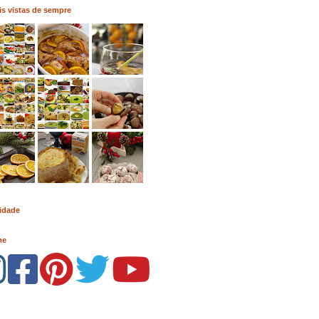
s vistas de sempre
idade
me