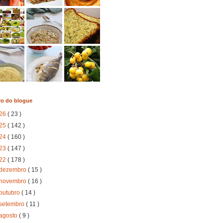
vo do blogue
26
( 23 )
25
( 142 )
24
( 160 )
23
( 147 )
22
( 178 )
dezembro
( 15 )
novembro
( 16 )
outubro
( 14 )
setembro
( 11 )
agosto
( 9 )