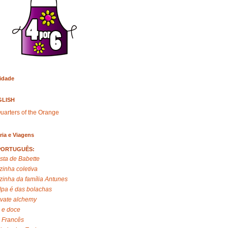
idade
GLISH
uarters of the Orange
ria e Viagens
PORTUGUÊS:
sta de Babette
zinha coletiva
zinha da família Antunes
lpa é das bolachas
ivate alchemy
 e doce
 Francês