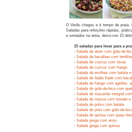
O Verão chegou e é tempo de praia. N
Saladas para refeições rápidas, prátic
e sentados na areia, deixo-vos 15 del
15 saladas para levar para a pra
-
Salada de atum com grão-de-bi
-
Salada de bacalhau com lentilha
-
Salada de cuscuz com favas
-
Salada de cuscuz com frango
-
Salada de ervilhas com batata e
-
Salada de feijão frade com baca
-
Salada de frango com agriões, 
-
Salada de grão-de-bico com que
-
Salada de macarrão integral com 
-
Salada de massa com tomate e 
-
Salada de polvo com batata
-
Salada de pota com grão-de-bic
-
Salada de quinoa com quejo
fet
-
Salada grega com arroz
-
Salada grega com quinoa