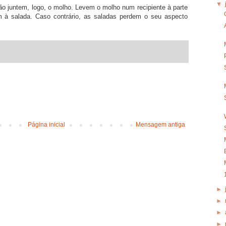
▼
não juntem, logo, o molho. Levem o molho num recipiente à parte
am à salada. Caso contrário, as saladas perdem o seu aspecto
Página inicial
Mensagem antiga
►
►
►
►