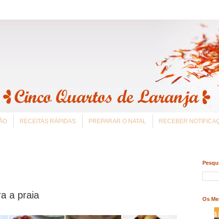
ÃO
RECEITAS RÁPIDAS
PREPARAR O NATAL
RECEBER NOTIFIC
Pesqui
a a praia
Os Me