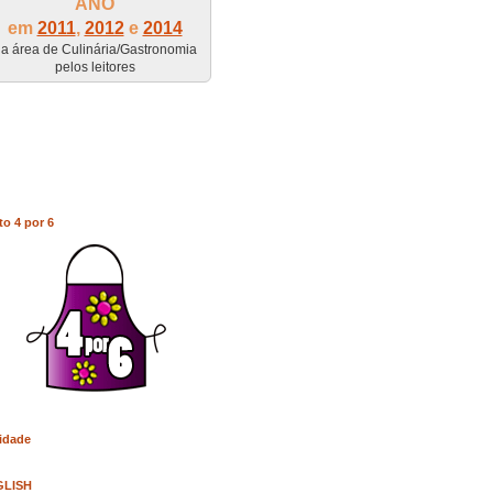
ANO
em
2011
,
2012
e
2014
a área de Culinária/Gastronomia
pelos leitores
to 4 por 6
idade
GLISH