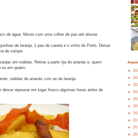
o de água. Mexer com uma colher de pau até alourar.
uinhas de laranja, 1 pau de canela e o vinho do Porto. Deixar
cia de xarope.
ranjas em rodelas. Retirar a parte rija do ananás e, quem
Arqui
o ou em quatro.
►
20
►
20
nte, rodelas de ananás com as de laranja.
►
20
 e deixar repousar em lugar fresco algumas horas antes de
►
20
►
20
►
20
►
20
►
20
►
20
►
20