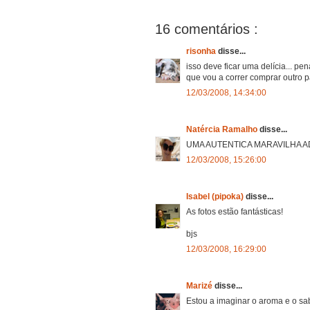
16 comentários :
risonha
disse...
isso deve ficar uma delícia... p
que vou a correr comprar outro p
12/03/2008, 14:34:00
Natércia Ramalho
disse...
UMA AUTENTICA MARAVILHA AD
12/03/2008, 15:26:00
Isabel (pipoka)
disse...
As fotos estão fantásticas!
bjs
12/03/2008, 16:29:00
Marizé
disse...
Estou a imaginar o aroma e o sa