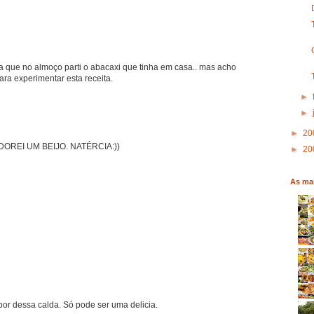
ena que no almoço parti o abacaxi que tinha em casa.. mas acho
ara experimentar esta receita.
►
►
►
20
OREI UM BEIJO. NATÉRCIA:))
►
20
As mai
bor dessa calda. Só pode ser uma delicia.