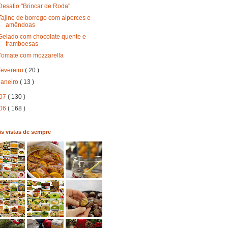
Desafio "Brincar de Roda"
Tajine de borrego com alperces e
amêndoas
Gelado com chocolate quente e
framboesas
Tomate com mozzarella
fevereiro
( 20 )
janeiro
( 13 )
07
( 130 )
06
( 168 )
s vistas de sempre