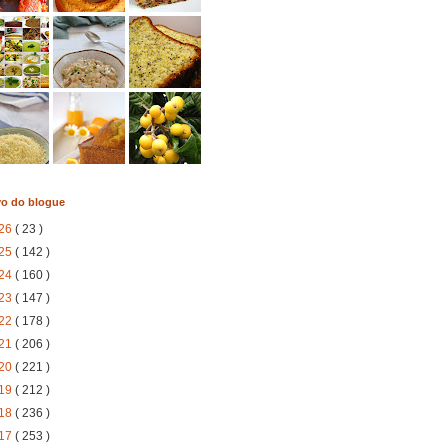
vo do blogue
26
( 23 )
25
( 142 )
24
( 160 )
23
( 147 )
22
( 178 )
21
( 206 )
20
( 221 )
19
( 212 )
18
( 236 )
17
( 253 )