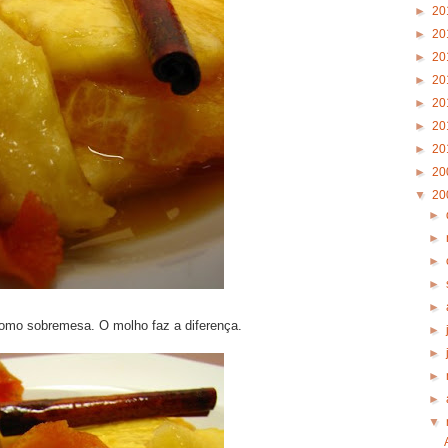
►
20
►
20
►
20
►
20
►
20
►
20
►
20
►
20
▼
20
►
►
►
►
►
 como sobremesa. O molho faz a diferença.
►
►
►
►
▼