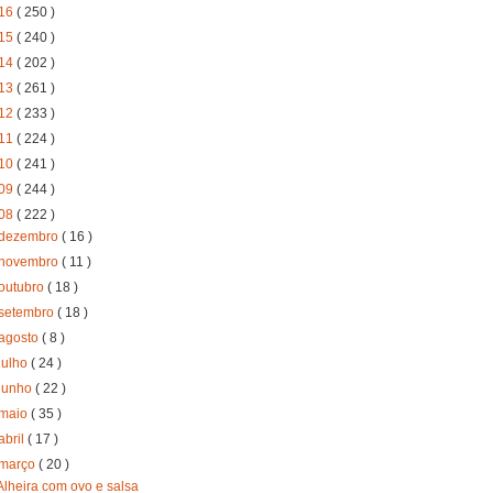
16
( 250 )
15
( 240 )
14
( 202 )
13
( 261 )
12
( 233 )
11
( 224 )
10
( 241 )
09
( 244 )
08
( 222 )
dezembro
( 16 )
novembro
( 11 )
outubro
( 18 )
setembro
( 18 )
agosto
( 8 )
julho
( 24 )
junho
( 22 )
maio
( 35 )
abril
( 17 )
março
( 20 )
Alheira com ovo e salsa