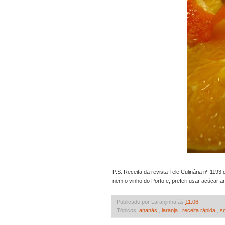
P.S. Receita da revista Tele Culinária nº 1193
nem o vinho do Porto e, preferi usar açúcar a
Publicado por Laranjinha às
11:06
Tópicos:
ananás
,
laranja
,
receita rápida
,
s