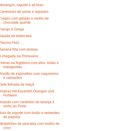
Morangos, iogurte e all bran
Canelones de peixe e legumes
Crepes com gelado e molho de
chocolate quente
Frango à Grega
Salada de beterraba
Páscoa Feliz ...
Banana frita com laranja
A chegada da Primavera ...
Febras na frigideira com alho, limão e
malaguetas ...
Risotto de espinafres com cogumelos
e camarões
Tarte folhada de maçã
Ananas mit Karamell-Orangen und
Portwein
Ananás com caramelo de laranja e
vinho do Porto
Bolo de iogurte com limão e sementes
de papoila
Medalhões de pescada com molho de
coco