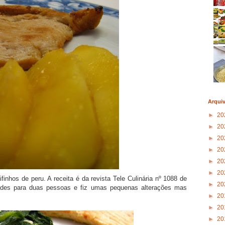
Arqui
►
20
►
20
►
20
►
20
►
20
►
20
bifinhos de peru. A receita é da revista Tele Culinária nº 1088 de
►
20
ades para duas pessoas e fiz umas pequenas alterações mas
►
20
►
20
►
20