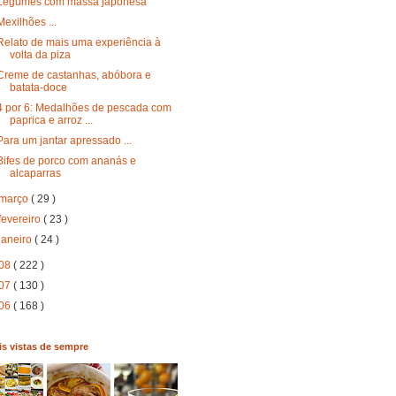
Legumes com massa japonesa
Mexilhões ...
Relato de mais uma experiência à
volta da piza
Creme de castanhas, abóbora e
batata-doce
4 por 6: Medalhões de pescada com
paprica e arroz ...
Para um jantar apressado ...
Bifes de porco com ananás e
alcaparras
março
( 29 )
fevereiro
( 23 )
janeiro
( 24 )
08
( 222 )
07
( 130 )
06
( 168 )
s vistas de sempre