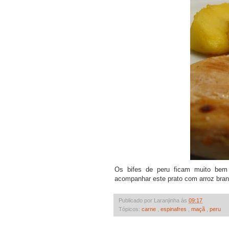
Os bifes de peru ficam muito be
acompanhar este prato com arroz bran
Publicado por Laranjinha às
09:17
Tópicos:
carne
,
espinafres
,
maçã
,
peru