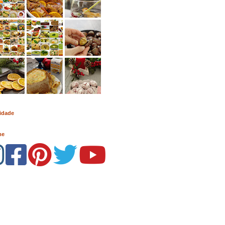
idade
me