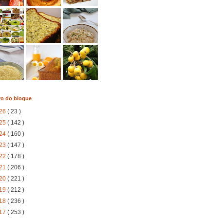
vo do blogue
26
( 23 )
25
( 142 )
24
( 160 )
23
( 147 )
22
( 178 )
21
( 206 )
20
( 221 )
19
( 212 )
18
( 236 )
17
( 253 )