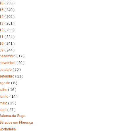
16
( 250 )
15
( 240 )
14
( 202 )
13
( 261 )
12
( 233 )
11
( 224 )
10
( 241 )
09
( 244 )
dezembro
( 17 )
novembro
( 20 )
outubro
( 20 )
setembro
( 21 )
agosto
( 8 )
julho
( 16 )
junho
( 14 )
maio
( 25 )
abril
( 27 )
Salama da Sugo
Gelados em Florença
Mortadella