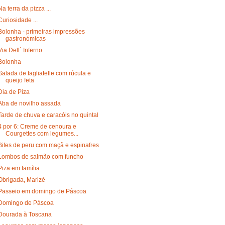
Na terra da pizza ...
Curiosidade ...
Bolonha - primeiras impressões
gastronómicas
Via Dell´ Inferno
Bolonha
Salada de tagliatelle com rúcula e
queijo feta
Dia de Piza
Aba de novilho assada
Tarde de chuva e caracóis no quintal
4 por 6: Creme de cenoura e
Courgettes com legumes...
Bifes de peru com maçã e espinafres
Lombos de salmão com funcho
Piza em família
Obrigada, Marizé
Passeio em domingo de Páscoa
Domingo de Páscoa
Dourada à Toscana