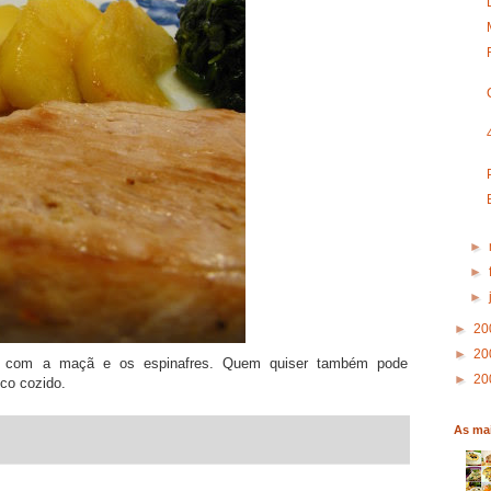
►
►
►
►
20
►
20
m com a maçã e os espinafres. Quem quiser também pode
►
20
co cozido.
As mai