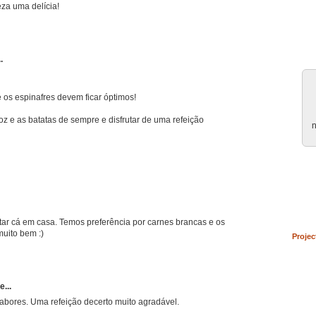
eza uma delícia!
.
 os espinafres devem ficar óptimos!
z e as batatas de sempre e disfrutar de uma refeição
n
tar cá em casa. Temos preferência por carnes brancas e os
uito bem :)
Projec
e...
abores. Uma refeição decerto muito agradável.