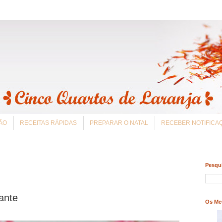
ÃO
RECEITAS RÁPIDAS
PREPARAR O NATAL
RECEBER NOTIFIC
Pesqui
ante
Os Me