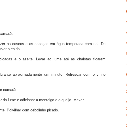
 camarão.
ozer as cascas e as cabeças em água temperada com sal. De
ervar o caldo.
icadas e o azeite. Levar ao lume até as chalotas ficarem
r durante aproximadamente um minuto. Refrescar com o vinho
de camarão.
ar do lume e adicionar a manteiga e o queijo. Mexer.
e. Polvilhar com cebolinho picado.