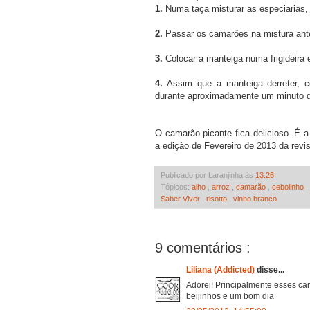
1.
Numa taça misturar as especiarias, 
2.
Passar os camarões na mistura ante
3.
Colocar a manteiga numa frigideira 
4.
Assim que a manteiga derreter, c
durante aproximadamente um minuto d
O camarão picante fica delicioso. É a
a edição de Fevereiro de 2013 da revi
Publicado por Laranjinha às
13:26
Tópicos:
alho
,
arroz
,
camarão
,
cebolinho
,
Saber Viver
,
risotto
,
vinho branco
9 comentários :
Liliana (Addicted)
disse...
Adorei! Principalmente esses ca
beijinhos e um bom dia