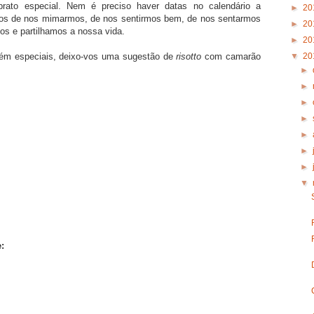
ato especial. Nem é preciso haver datas no calendário a
►
20
os de nos mimarmos, de nos sentirmos bem, de nos sentarmos
►
20
s e partilhamos a nossa vida.
►
20
▼
20
ém especiais, deixo-vos uma sugestão de
risotto
com camarão
►
►
►
►
►
►
►
▼
: