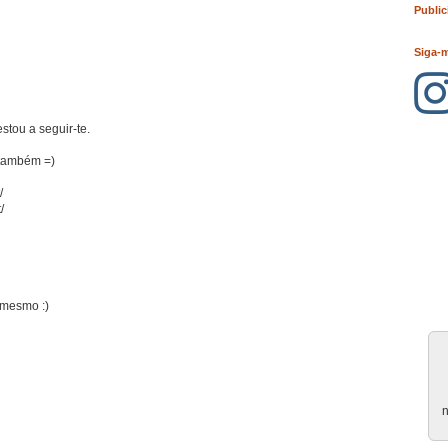
Public
Siga-
estou a seguir-te.
 também =)
/
/
r mesmo :)
n