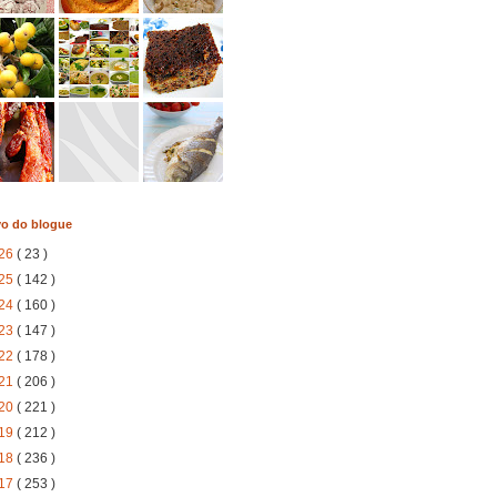
vo do blogue
26
( 23 )
25
( 142 )
24
( 160 )
23
( 147 )
22
( 178 )
21
( 206 )
20
( 221 )
19
( 212 )
18
( 236 )
17
( 253 )