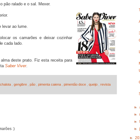
o pão ralado e o sal. Mexer.
rior.
e levar ao lume.
olocar os camarões e deixar cozinhar
e cada lado.
 alma deste prato. Fiz esta receita para
sta
Saber Viver
.
chalota
,
gengibre
,
pão
,
pimenta caiena
,
pimentão doce
,
queijo
,
revista
►
►
►
►
marões :)
►
20