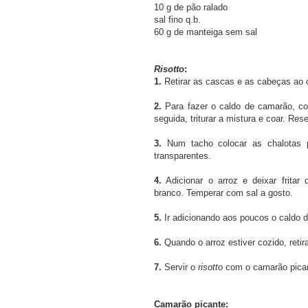
10 g de pão ralado
sal fino q.b.
60 g de manteiga sem sal
Risotto
:
1.
Retirar as cascas e as cabeças ao
2.
Para fazer o caldo de camarão, c
seguida, triturar a mistura e coar. Res
3.
Num tacho colocar as chalotas p
transparentes.
4.
Adicionar o arroz e deixar frita
branco. Temperar com sal a gosto.
5.
Ir adicionando aos poucos o caldo 
6.
Quando o arroz estiver cozido, retir
7.
Servir o
risotto
com o camarão picant
Camarão picante: