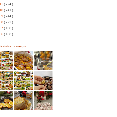
11
( 224 )
10
( 241 )
09
( 244 )
08
( 222 )
07
( 130 )
06
( 168 )
s vistas de sempre