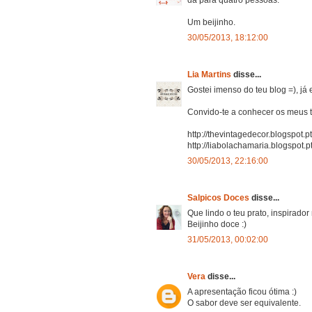
Um beijinho.
30/05/2013, 18:12:00
Lia Martins
disse...
Gostei imenso do teu blog =), já 
Convido-te a conhecer os meus
http://thevintagedecor.blogspot.pt
http://liabolachamaria.blogspot.pt
30/05/2013, 22:16:00
Salpicos Doces
disse...
Que lindo o teu prato, inspirado
Beijinho doce :)
31/05/2013, 00:02:00
Vera
disse...
A apresentação ficou ótima :)
O sabor deve ser equivalente.