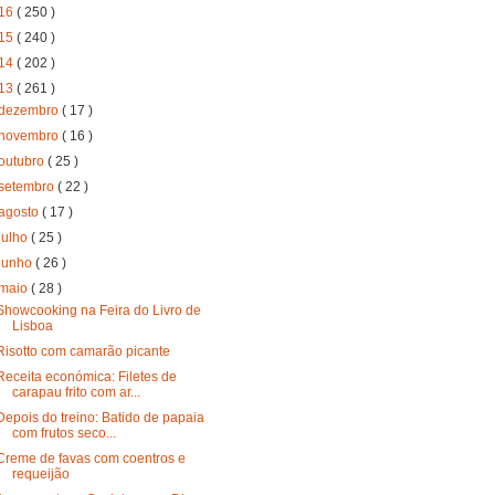
16
( 250 )
15
( 240 )
14
( 202 )
13
( 261 )
dezembro
( 17 )
novembro
( 16 )
outubro
( 25 )
setembro
( 22 )
agosto
( 17 )
julho
( 25 )
junho
( 26 )
maio
( 28 )
Showcooking na Feira do Livro de
Lisboa
Risotto com camarão picante
Receita económica: Filetes de
carapau frito com ar...
Depois do treino: Batido de papaia
com frutos seco...
Creme de favas com coentros e
requeijão