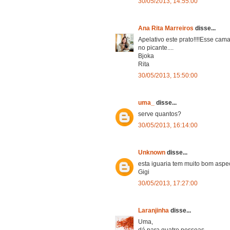
30/05/2013, 14:55:00
Ana Rita Marreiros
disse...
Apelativo este prato!!!!Esse ca
no picante....
Bjoka
Rita
30/05/2013, 15:50:00
uma_
disse...
serve quantos?
30/05/2013, 16:14:00
Unknown
disse...
esta iguaria tem muito bom aspe
Gigi
30/05/2013, 17:27:00
Laranjinha
disse...
Uma,
dá para quatro pessoas.