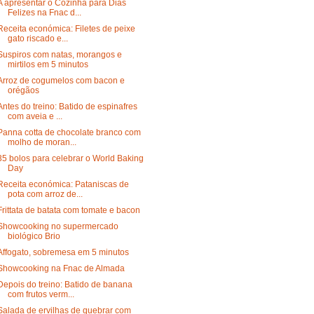
A apresentar o Cozinha para Dias
Felizes na Fnac d...
Receita económica: Filetes de peixe
gato riscado e...
Suspiros com natas, morangos e
mirtilos em 5 minutos
Arroz de cogumelos com bacon e
orégãos
Antes do treino: Batido de espinafres
com aveia e ...
Panna cotta de chocolate branco com
molho de moran...
35 bolos para celebrar o World Baking
Day
Receita económica: Pataniscas de
pota com arroz de...
Frittata de batata com tomate e bacon
Showcooking no supermercado
biológico Brio
Affogato, sobremesa em 5 minutos
Showcooking na Fnac de Almada
Depois do treino: Batido de banana
com frutos verm...
Salada de ervilhas de quebrar com