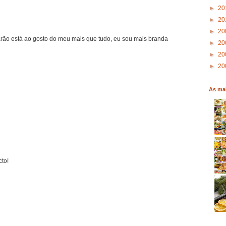
►
20
►
20
►
20
marão está ao gosto do meu mais que tudo, eu sou mais branda
►
20
►
20
►
20
As mai
cto!