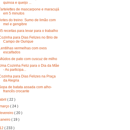
quinoa e queijo ...
Tartelettes de mascarpone e maracujá
em 5 minutos
Antes do treino: Sumo de limão com
mel e gengibre
35 receitas para levar para o trabalho
Cozinha para Dias Felizes no Brio de
Campo de Ourique
Lentilhas vermelhas com ovos
escalfados
Miúdos de pato com cuscuz de milho
Uma Cozinha Feliz para o Dia da Mãe
- As participa...
Cozinha para Dias Felizes na Praça
da Alegria
Sopa de batata assada com alho-
francês crocante
abril
( 22 )
março
( 24 )
fevereiro
( 20 )
janeiro
( 19 )
12
( 233 )