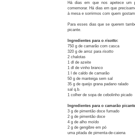
Há dias em que nos apetece um pr
comemorar. Há dias em que precisam
à mesa e sorrirmos com quem gostamo
Para esses dias que se querem tamb
picante.
Ingredientes para o
risotto
:
750 g de camarão com casca
320 g de arroz para
risotto
2 chalotas
1 dl de azeite
1 dl de vinho branco
1 l de caldo de camarão
50 g de manteiga sem sal
35 g de queijo grana padano ralado
sal q.b.
1 colher de sopa de cebolinho picado
Ingredientes para o camarão picante
3 g de pimentão doce fumado
2 g de pimentão doce
4 g de alho moído
2 g de gengibre em pó
uma pitada de pimenta-de-caiena