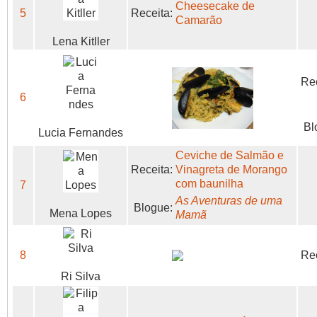
Cheesecake de
5
Receita:
Camarão
Lena Kitller
Rec
6
Bl
Lucia Fernandes
Ceviche de Salmão e
Receita:
Vinagreta de Morango
com baunilha
7
As Aventuras de uma
Blogue:
Mena Lopes
Mamã
8
Rec
Ri Silva