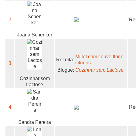
2
Rec
Joana Schenker
Millet com couve-flor e
Receita:
citrinos
3
Blogue:
Cozinhar sem Lactose
Cozinhar sem
Lactose
4
Rec
Sandra Pereira