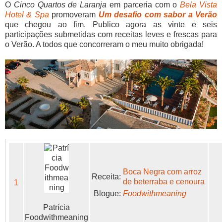
O
Cinco Quartos de Laranja
em parceria com o
Bela Vista
Hotel & Spa
promoveram
Um desafio com sabor a Verão
que chegou ao fim. Publico agora as vinte e seis
participações submetidas com receitas leves e frescas para
o Verão. A todos que concorreram o meu muito obrigada!
Boca Negra com arroz
Receita:
de beterraba e cenoura
1
Blogue:
Foodwithmeaning
Patrícia
Foodwithmeaning