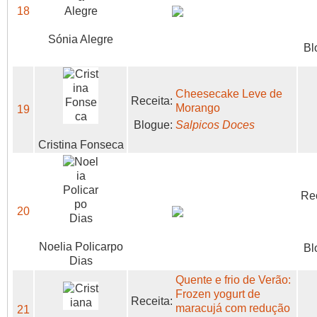
18
Sónia Alegre
Bl
Cheesecake Leve de
Receita:
Morango
19
Blogue:
Salpicos Doces
Cristina Fonseca
Rec
20
Noelia Policarpo
Bl
Dias
Quente e frio de Verão:
Frozen yogurt de
Receita:
maracujá com redução
21