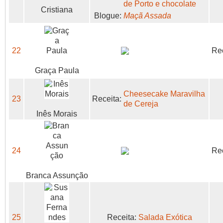
de Porto e chocolate
Cristiana
Blogue:
Maçã Assada
22
Rec
Graça Paula
Cheesecake Maravilha
23
Receita:
de Cereja
Inês Morais
24
Rec
Branca Assunção
25
Receita:
Salada Exótica