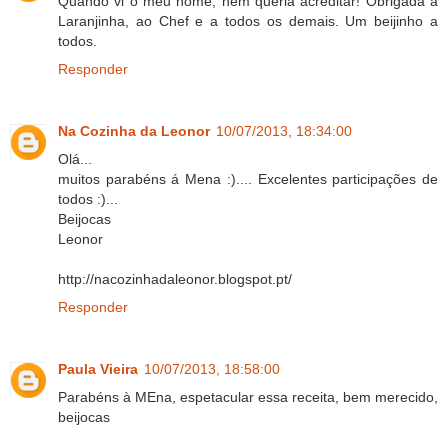
Quando vi o meu nome, nem queria acreditar! Obrigada à
Laranjinha, ao Chef e a todos os demais. Um beijinho a
todos.
Responder
Na Cozinha da Leonor
10/07/2013, 18:34:00
Olá...
muitos parabéns á Mena :).... Excelentes participações de
todos :)...
Beijocas
Leonor
http://nacozinhadaleonor.blogspot.pt/
Responder
Paula Vieira
10/07/2013, 18:58:00
Parabéns à MEna, espetacular essa receita, bem merecido,
beijocas