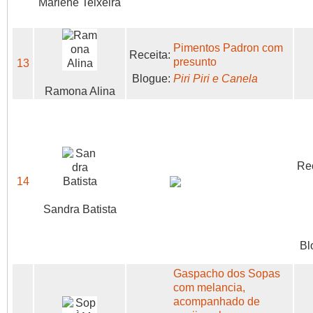
Marlene Teixeira
Pimentos Padron com
Receita:
presunto
13
Blogue:
Piri Piri e Canela
Ramona Alina
Rec
14
Sandra Batista
Bl
Gaspacho dos Sopas
com melancia,
acompanhado de