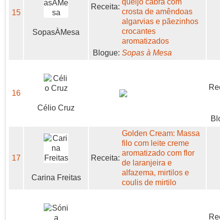
queijo cabra com
Receita:
crosta de amêndoas
15
algarvias e pãezinhos
crocantes
SopasÀMesa
aromatizados
Blogue:
Sopas à Mesa
Rec
16
Célio Cruz
Bl
Golden Cream: Massa
filo com leite creme
aromatizado com flor
17
Receita:
de laranjeira e
alfazema, mirtilos e
Carina Freitas
coulis de mirtilo
Rec