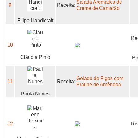
Salada Aromática de
9
Receita:
Creme de Camarão
Filipa Handicraft
Rec
10
Cláudia Pinto
Bl
Gelado de Figos com
11
Receita:
Praliné de Amêndoa
Paula Nunes
12
Rec