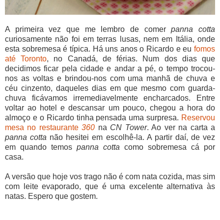
A primeira vez que me lembro de comer
panna cotta
curiosamente não foi em terras lusas, nem em Itália, onde
esta sobremesa é típica. Há uns anos o Ricardo e eu
fomos
até Toronto
, no Canadá, de férias. Num dos dias que
decidimos ficar pela cidade e andar a pé, o tempo trocou-
nos as voltas e brindou-nos com uma manhã de chuva e
céu cinzento, daqueles dias em que mesmo com guarda-
chuva ficávamos irremediavelmente encharcados. Entre
voltar ao hotel e descansar um pouco, chegou a hora do
almoço e o Ricardo tinha pensada uma surpresa.
Reservou
mesa no restaurante
360
na
CN Tower
. Ao ver na carta a
panna cotta
não hesitei em escolhê-la. A partir daí, de vez
em quando temos
panna cotta
como sobremesa cá por
casa.
A versão que hoje vos trago não é com nata cozida, mas sim
com leite evaporado, que é uma excelente alternativa às
natas. Espero que gostem.