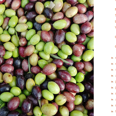
►
►
►
►
►
►
►
►
►
►