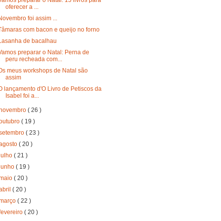
oferecer a ...
Novembro foi assim ...
Tâmaras com bacon e queijo no forno
Lasanha de bacalhau
Vamos preparar o Natal: Perna de
peru recheada com...
Os meus workshops de Natal são
assim
O lançamento d'O Livro de Petiscos da
Isabel foi a...
novembro
( 26 )
outubro
( 19 )
setembro
( 23 )
agosto
( 20 )
julho
( 21 )
junho
( 19 )
maio
( 20 )
abril
( 20 )
março
( 22 )
fevereiro
( 20 )