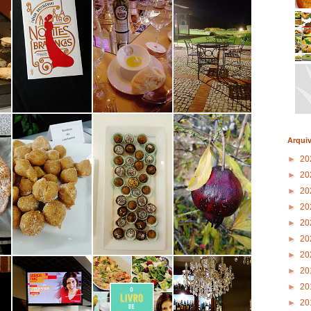
Arqui
►
20
►
20
►
20
►
20
►
20
►
20
►
20
►
20
►
20
►
20