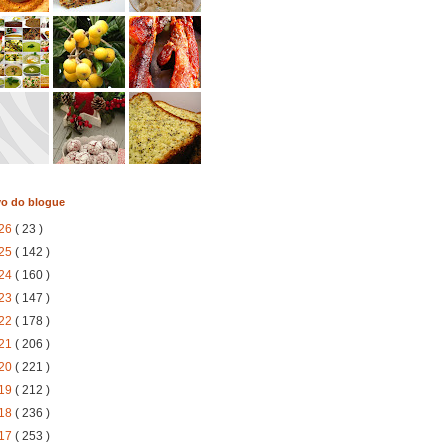
vo do blogue
26
( 23 )
25
( 142 )
24
( 160 )
23
( 147 )
22
( 178 )
21
( 206 )
20
( 221 )
19
( 212 )
18
( 236 )
17
( 253 )