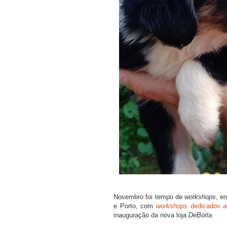
Novembro foi tempo de
workshops
, e
e Porto, com
workshops
dedicados a
inauguração da nova loja
DeBorla
.