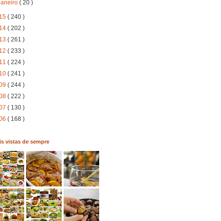
janeiro
( 20 )
15
( 240 )
14
( 202 )
13
( 261 )
12
( 233 )
11
( 224 )
10
( 241 )
09
( 244 )
08
( 222 )
07
( 130 )
06
( 168 )
s vistas de sempre