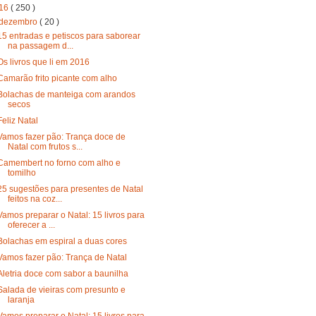
16
( 250 )
dezembro
( 20 )
15 entradas e petiscos para saborear
na passagem d...
Os livros que li em 2016
Camarão frito picante com alho
Bolachas de manteiga com arandos
secos
Feliz Natal
Vamos fazer pão: Trança doce de
Natal com frutos s...
Camembert no forno com alho e
tomilho
25 sugestões para presentes de Natal
feitos na coz...
Vamos preparar o Natal: 15 livros para
oferecer a ...
Bolachas em espiral a duas cores
Vamos fazer pão: Trança de Natal
Aletria doce com sabor a baunilha
Salada de vieiras com presunto e
laranja
Vamos preparar o Natal: 15 livros para