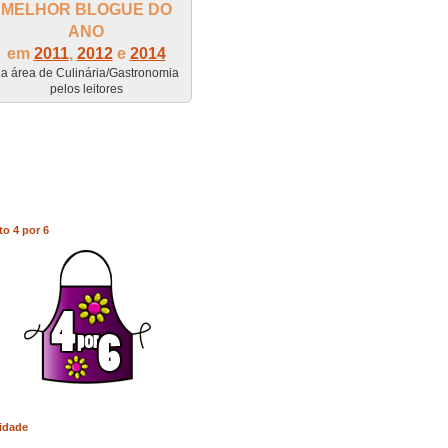
MELHOR BLOGUE DO
ANO
em
2011
,
2012
e
2014
a área de Culinária/Gastronomia
pelos leitores
to 4 por 6
idade