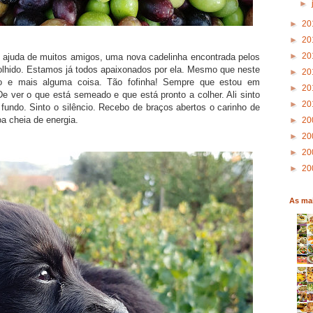
►
►
20
►
20
►
20
 ajuda de muitos amigos, uma nova cadelinha encontrada pelos
olhido. Estamos já todos apaixonados por ela. Mesmo que neste
►
20
o e mais alguma coisa. Tão fofinha! Sempre que estou em
►
20
e ver o que está semeado e que está pronto a colher. Ali sinto
►
20
fundo. Sinto o silêncio. Recebo de braços abertos o carinho de
a cheia de energia.
►
20
►
20
►
20
►
20
As mai