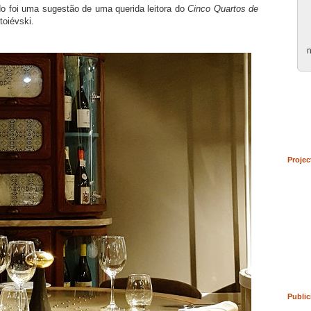
ido foi uma sugestão de uma querida leitora do
Cinco Quartos de
toiévski.
n
Projec
Public