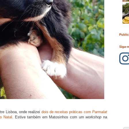
Public
Siga-
ntre Lisboa, onde realizei
dois de receitas práticas com
Parmalat
o Natal
. Estive também em Matosinhos com um
workshop
na