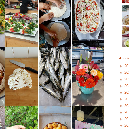
Arqui
►
20
►
20
►
20
►
20
►
20
►
20
►
20
►
20
►
20
▼
20