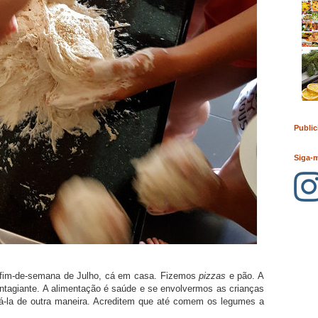
Public
Siga-
 fim-de-semana de Julho, cá em casa. Fizemos
pizzas
e pão. A
ontagiante. A alimentação é saúde e se envolvermos as crianças
zá-la de outra maneira. Acreditem que até comem os legumes a