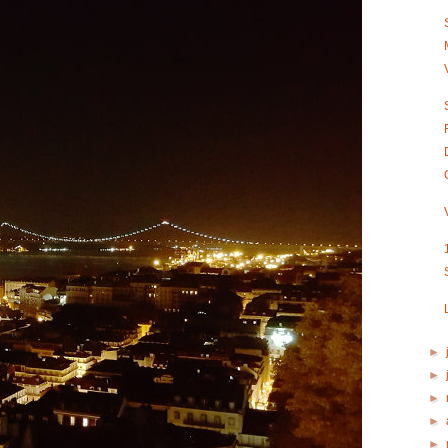
►
►
►
►
►