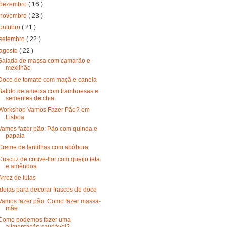
dezembro
( 16 )
novembro
( 23 )
outubro
( 21 )
setembro
( 22 )
agosto
( 22 )
Salada de massa com camarão e
mexilhão
Doce de tomate com maçã e canela
Batido de ameixa com framboesas e
sementes de chia
Workshop Vamos Fazer Pão? em
Lisboa
Vamos fazer pão: Pão com quinoa e
papaia
Creme de lentilhas com abóbora
Cuscuz de couve-flor com queijo feta
e amêndoa
Arroz de lulas
Ideias para decorar frascos de doce
Vamos fazer pão: Como fazer massa-
mãe
Como podemos fazer uma
alimentação saudável?