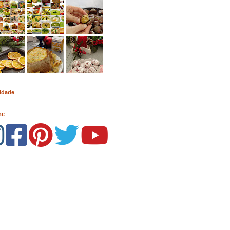
idade
me