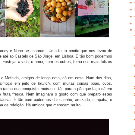
►
►
►
►
▼
ancy e Nuno se casaram. Uma festa bonita que nos levou de
de até ao Castelo de São Jorge, em Lisboa. É tão bom podermos
Festejar a vida, o amor, com os outros, torna-nos mais felizes
e a Mafalda, amigos de longa data, cá em casa. Num dos dias,
-almoço em jeito de
brunch
, com muitas coisas boas, ovos,
ado (acho que conquistei mais uns fãs para o pão que faço cá em
 e fruta fresca. Nem imaginam o gosto com que preparo estes
ádiva. É tão bom podermos dar carinho, amizade, simpatia, o
ma de refeição. Há amigos que merecem muito!