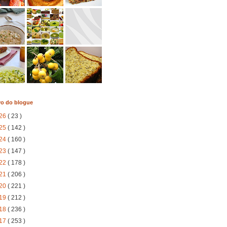
vo do blogue
26
( 23 )
25
( 142 )
24
( 160 )
23
( 147 )
22
( 178 )
21
( 206 )
20
( 221 )
19
( 212 )
18
( 236 )
17
( 253 )