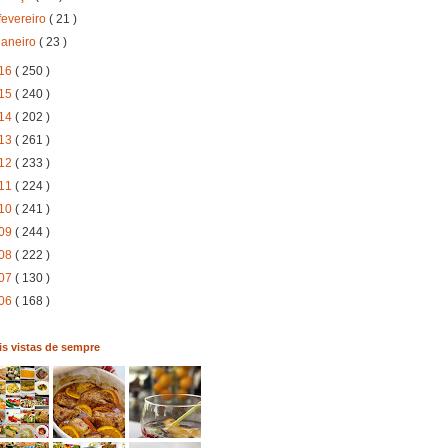
fevereiro
( 21 )
janeiro
( 23 )
16
( 250 )
15
( 240 )
14
( 202 )
13
( 261 )
12
( 233 )
11
( 224 )
10
( 241 )
09
( 244 )
08
( 222 )
07
( 130 )
06
( 168 )
s vistas de sempre