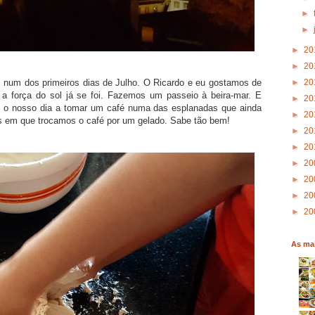
►
►
►
20
►
20
►
20
o, num dos primeiros dias de Julho. O Ricardo e eu gostamos de
do a força do sol já se foi. Fazemos um passeio à beira-mar. E
►
20
s o nosso dia a tomar um café numa das esplanadas que ainda
►
20
s em que trocamos o café por um gelado. Sabe tão bem!
►
20
►
20
►
20
►
20
►
20
►
20
As mai