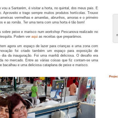
ou a Santarém, é visitar a horta, no quintal, dos meus pais. E
to. Aproveito e trago sempre muitos produtos hortícolas. Trouxe
i ameixas vermelhas e amarelas, abrunhos, amoras e o primeiro
os e as romãs. Ter uma terra com uma horta é tão bom!
s sobre peixe e marisco num
workshop
Pescanova
realizado no
n
esquita. Podem ver
aqui
as receitas que preparámos.
 tem agora um espaço de lazer para crianças e uma zona com
enovação foi criado também um espaço para exposição de
no dia da inauguração. Foi uma manhã deliciosa. O desafio era
nda no mercado. Entre as várias coisas que fiz contam-se uma
 bacalhau e uma deliciosa cataplana de peixe e marisco.
Projec