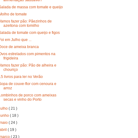
Salada de massa com tomate e queijo
Molho de tomate
Vamos fazer pão: Pãezinhos de
azeitona com tomilho
Salada de tomate com queijo e figos
Foi em Julho que ...
Doce de ameixa branca
Ovos estrelados com pimentos na
frigideira
Vamos fazer pão: Pão de alheira e
chouriço
15 livros para ler no Verão
Sopa de couve-flor com cenoura e
arroz
Lombinhos de porco com ameixas
secas e vinho do Porto
julho
( 21 )
junho
( 18 )
maio
( 24 )
abril
( 19 )
março
( 23 )