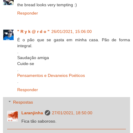
the bread looks very tempting :)
Responder
" R y k @ r d o "
26/01/2021, 15:06:00
É o pão que se gasta em minha casa. Pão de forma
integral.
.
Saudação amiga
Cuide-se
.
Pensamentos e Devaneios Poéticos
.
Responder
Respostas
Laranjinha
27/01/2021, 18:50:00
Fica tão saboroso.