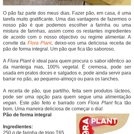
O pão faz parte dos meus dias. Fazer pão, em casa, é uma
tarefa muito gratificante. Uma das vantagens de fazermos o
nosso pão é que podemos escolher a farinha ou uma
mistura de farinhas, assim como os restantes ingredientes
de acordo com o nosso objectivo ou regime alimentar. A
convite da
Flora Plant
, deixo-vos uma deliciosa receita de
pão de forma integral. Um pão que fica tão saboroso.
A
Flora Plant
é ideal para quem procura o sabor idêntico ao
da manteiga mas, 100% vegetal. É cremosa, pode ser
usada em pratos doces e salgados e, pode ainda servir para
barrar no pão, ao pequeno-almoço ou para os lanches.
A receita de pão, que partilho, feita sem produtos lácteos,
pode ser uma opção para quem segue uma alimentação
vegan
. Este pão feito e barrado com
Flora Plant
fica tão
bom. Uma maneira deliciosa de começar o dia!
Pão de forma integral
Ingredientes:
250 g de farinha de trigo T65