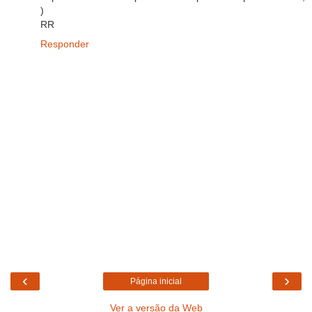
)
RR
Responder
‹
›
Página inicial
Ver a versão da Web