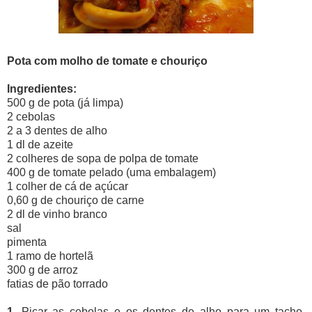
Pota com molho de tomate e chouriço
Ingredientes:
500 g de pota (já limpa)
2 cebolas
2 a 3 dentes de alho
1 dl de azeite
2 colheres de sopa de polpa de tomate
400 g de tomate pelado (uma embalagem)
1 colher de cá de açúcar
0,60 g de chouriço de carne
2 dl de vinho branco
sal
pimenta
1 ramo de hortelã
300 g de arroz
fatias de pão torrado
1.
Picar as cebolas e os dentes de alho para um tacho.