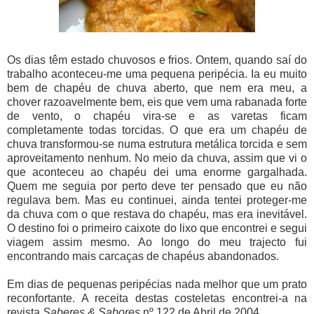
Os dias têm estado chuvosos e frios. Ontem, quando saí do
trabalho aconteceu-me uma pequena peripécia. Ia eu muito
bem de chapéu de chuva aberto, que nem era meu, a
chover razoavelmente bem, eis que vem uma rabanada forte
de vento, o chapéu vira-se e as varetas ficam
completamente todas torcidas. O que era um chapéu de
chuva transformou-se numa estrutura metálica torcida e sem
aproveitamento nenhum. No meio da chuva, assim que vi o
que aconteceu ao chapéu dei uma enorme gargalhada.
Quem me seguia por perto deve ter pensado que eu não
regulava bem. Mas eu continuei, ainda tentei proteger-me
da chuva com o que restava do chapéu, mas era inevitável.
O destino foi o primeiro caixote do lixo que encontrei e segui
viagem assim mesmo. Ao longo do meu trajecto fui
encontrando mais carcaças de chapéus abandonados.
Em dias de pequenas peripécias nada melhor que um prato
reconfortante. A receita destas costeletas encontrei-a na
revista
Saberes & Sabores
nº 122 de Abril de 2004.