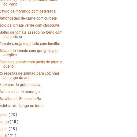
do Porto
Batido de morango com beterraba
Almôndegas de carne com curgete
Bolo de tomate verde com chocolate
Molho de tomate assado no forno com
manjericão
Tomate cereja marinado com tomilho
Salada de tomate com queijo feta e
orégãos
Tostas de tomate com pasta de atum e
queijo
25 receitas de salmão para cozinhar
ao longo do ano
Hummus de grão e salsa
Panna cotta de morango
Bacalhau à Gomes de Sá
Asinhas de frango no forno
julho
( 23 )
junho
( 19 )
maio
( 18 )
abril
( 21 )