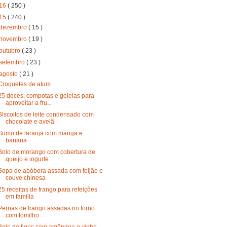
16
( 250 )
15
( 240 )
dezembro
( 15 )
novembro
( 19 )
outubro
( 23 )
setembro
( 23 )
agosto
( 21 )
Croquetes de atum
25 doces, compotas e geleias para
aproveitar a fru...
Biscoitos de leite condensado com
chocolate e avelã
Sumo de laranja com manga e
banana
Bolo de morango com cobertura de
queijo e iogurte
Sopa de abóbora assada com feijão e
couve chinesa
25 receitas de frango para refeições
em família
Pernas de frango assadas no forno
com tomilho
Bolo de figos com amêndoa e vinho