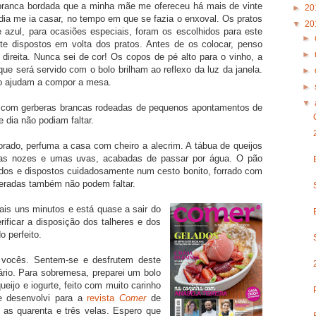
 branca bordada que a minha mãe me ofereceu há mais de vinte
►
20
ia me ia casar, no tempo em que se fazia o enxoval. Os pratos
▼
20
azul, para ocasiões especiais, foram os escolhidos para este
►
te dispostos em volta dos pratos. Antes de os colocar, penso
►
direita. Nunca sei de cor! Os copos de pé alto para o vinho, a
 que será servido com o bolo brilham ao reflexo da luz da janela.
►
o ajudam a compor a mesa.
►
▼
o com gerberas brancas rodeadas de pequenos apontamentos de
e dia não podiam faltar.
ado, perfuma a casa com cheiro a alecrim. A tábua de queijos
mas nozes e umas uvas, acabadas de passar por água. O pão
tados e dispostos cuidadosamente num cesto bonito, forrado com
peradas também não podem faltar.
ais uns minutos e está quase a sair do
rificar a disposição dos talheres e dos
o perfeito.
a vocês. Sentem-se e desfrutem deste
io. Para sobremesa, preparei um bolo
eijo e iogurte, feito com muito carinho
e desenvolvi para a
revista
Comer
de
 as quarenta e três velas. Espero que