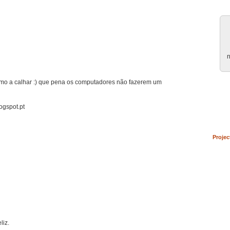
n
o a calhar :) que pena os computadores não fazerem um
gspot.pt
Projec
liz.