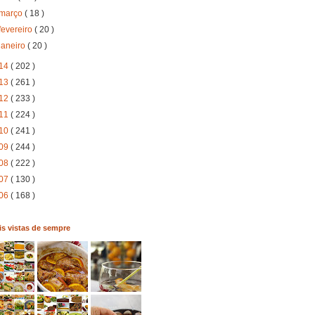
março
( 18 )
fevereiro
( 20 )
janeiro
( 20 )
14
( 202 )
13
( 261 )
12
( 233 )
11
( 224 )
10
( 241 )
09
( 244 )
08
( 222 )
07
( 130 )
06
( 168 )
s vistas de sempre