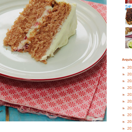
Arqui
►
20
►
20
►
20
►
20
►
20
►
20
►
20
►
20
►
20
►
20