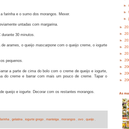
►
►
l, a farinha e o sumo dos morangos. Mexer.
►
reviamente untadas com margarina.
►
20
►
20
 durante 30 minutos.
►
20
 de arames, o queijo
mascarpone
com o queijo creme, o iogurte
►
20
►
20
►
20
ços pequenos.
►
20
rrar a parte de cima do bolo com o creme de queijo e iogurte,
►
20
ma do creme e barrar com mais um pouco de creme. Tapar o
►
20
de queijo e iogurte. Decorar com os restantes morangos.
As mai
farinha
,
gelatina
,
iogurte grego
,
manteiga
,
morangos
,
ovo
,
queijo
,