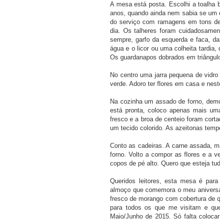
A mesa está posta. Escolhi a toalha
anos, quando ainda nem sabia se um d
do serviço com ramagens em tons de 
dia. Os talheres foram cuidadosamen
sempre, garfo da esquerda e faca, da 
água e o licor ou uma colheita tardia,
Os guardanapos dobrados em triângul
No centro uma jarra pequena de vidr
verde. Adoro ter flores em casa e nest
Na cozinha um assado de forno, demor
está pronta, coloco apenas mais u
fresco e a broa de centeio foram cor
um tecido colorido. As azeitonas tem
Conto as cadeiras. A carne assada, m
forno. Volto a compor as flores e a ve
copos de pé alto. Quero que esteja tud
Queridos leitores, esta mesa é par
almoço que comemora o meu aniversár
fresco de morango com cobertura de qu
para todos os que me visitam e qu
Maio/Junho de 2015. Só falta colocar