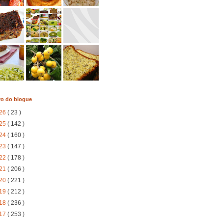
vo do blogue
26
( 23 )
25
( 142 )
24
( 160 )
23
( 147 )
22
( 178 )
21
( 206 )
20
( 221 )
19
( 212 )
18
( 236 )
17
( 253 )