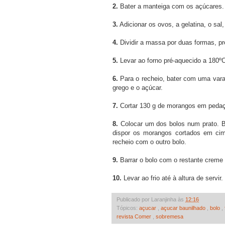
2.
Bater a manteiga com os açúcares.
3.
Adicionar os ovos, a gelatina, o sa
4.
Dividir a massa por duas formas, p
5.
Levar ao forno pré-aquecido a 180ºC
6.
Para o recheio, bater com uma vara
grego e o açúcar.
7.
Cortar 130 g de morangos em peda
8.
Colocar um dos bolos num prato. Ba
dispor os morangos cortados em ci
recheio com o outro bolo.
9.
Barrar o bolo com o restante creme 
10.
Levar ao frio até à altura de servir.
Publicado por Laranjinha às
12:16
Tópicos:
açucar
,
açucar baunilhado
,
bolo
,
revista Comer
,
sobremesa