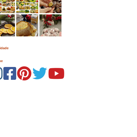
idade
me