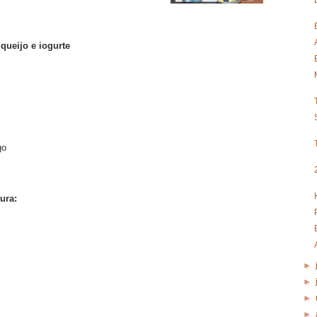
queijo e iogurte
go
ura:
►
►
►
►