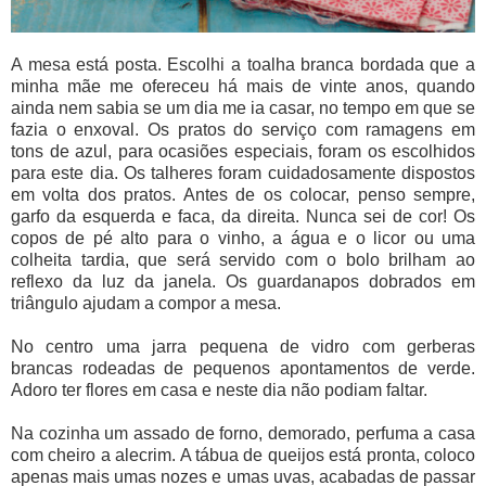
A mesa está posta. Escolhi a toalha branca bordada que a
minha mãe me ofereceu há mais de vinte anos, quando
ainda nem sabia se um dia me ia casar, no tempo em que se
fazia o enxoval. Os pratos do serviço com ramagens em
tons de azul, para ocasiões especiais, foram os escolhidos
para este dia. Os talheres foram cuidadosamente dispostos
em volta dos pratos. Antes de os colocar, penso sempre,
garfo da esquerda e faca, da direita. Nunca sei de cor! Os
copos de pé alto para o vinho, a água e o licor ou uma
colheita tardia, que será servido com o bolo brilham ao
reflexo da luz da janela. Os guardanapos dobrados em
triângulo ajudam a compor a mesa.
No centro uma jarra pequena de vidro com gerberas
brancas rodeadas de pequenos apontamentos de verde.
Adoro ter flores em casa e neste dia não podiam faltar.
Na cozinha um assado de forno, demorado, perfuma a casa
com cheiro a alecrim. A tábua de queijos está pronta, coloco
apenas mais umas nozes e umas uvas, acabadas de passar