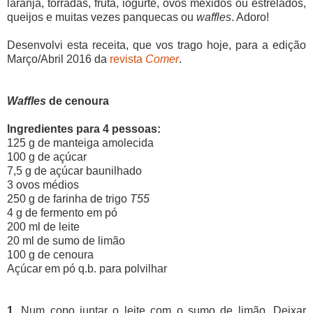
laranja, torradas, fruta, iogurte, ovos mexidos ou estrelados,
queijos e muitas vezes panquecas ou
waffles
. Adoro!
Desenvolvi esta receita, que vos trago hoje, para a edição
Março/Abril 2016 da
revista
Comer
.
Waffles
de cenoura
Ingredientes para 4 pessoas:
125 g de manteiga amolecida
100 g de açúcar
7,5 g de açúcar baunilhado
3 ovos médios
250 g de farinha de trigo
T55
4 g de fermento em pó
200 ml de leite
20 ml de sumo de limão
100 g de cenoura
Açúcar em pó q.b. para polvilhar
1.
Num copo juntar o leite com o sumo de limão. Deixar