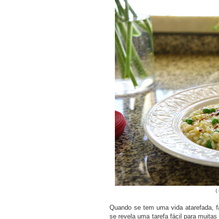
PRAR LIVRO
COMPRAR LIVRO
COMPRAR LIV
(
Quando se tem uma vida atarefada, fa
se revela uma tarefa fácil para muita