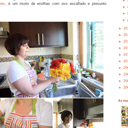
►
res
, é um risoto de ervilhas com ovo escalfado e presunto
►
►
►
►
20
►
20
►
20
►
20
►
20
►
20
►
20
►
20
►
20
►
20
As mai