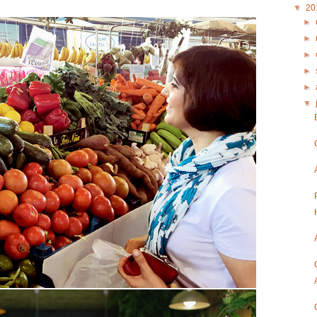
▼
20
►
►
►
►
►
▼