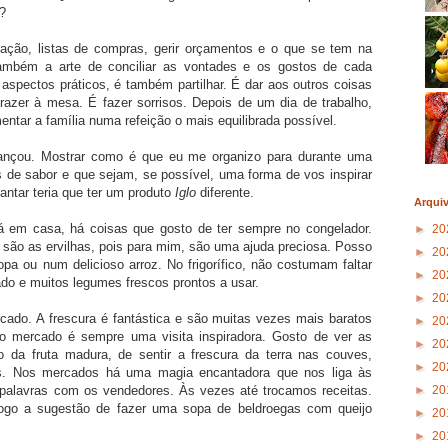
r?
zação, listas de compras, gerir orçamentos e o que se tem na
 também a arte de conciliar as vontades e os gostos de cada
aspectos práticos, é também partilhar. É dar aos outros coisas
azer à mesa. É fazer sorrisos. Depois de um dia de trabalho,
tar a família numa refeição o mais equilibrada possível.
nçou. Mostrar como é que eu me organizo para durante uma
s de sabor e que sejam, se possível, uma forma de vos inspirar
antar teria que ter um produto
Iglo
diferente.
Arqui
á em casa, há coisas que gosto de ter sempre no congelador.
►
20
são as ervilhas, pois para mim, são uma ajuda preciosa. Posso
►
20
pa ou num delicioso arroz. No frigorífico, não costumam faltar
►
20
ado e muitos legumes frescos prontos a usar.
►
20
ado. A frescura é fantástica e são muitas vezes mais baratos
►
20
ao mercado é sempre uma visita inspiradora. Gosto de ver as
►
20
o da fruta madura, de sentir a frescura da terra nas couves,
►
20
es. Nos mercados há uma magia encantadora que nos liga às
►
20
palavras com os vendedores. Às vezes até trocamos receitas.
logo a sugestão de fazer uma sopa de beldroegas com queijo
►
20
►
20