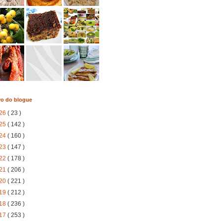
vo do blogue
26
( 23 )
25
( 142 )
24
( 160 )
23
( 147 )
22
( 178 )
21
( 206 )
20
( 221 )
19
( 212 )
18
( 236 )
17
( 253 )