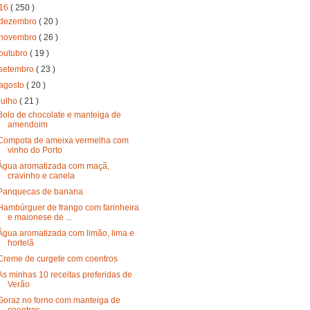
16
( 250 )
dezembro
( 20 )
novembro
( 26 )
outubro
( 19 )
setembro
( 23 )
agosto
( 20 )
julho
( 21 )
Bolo de chocolate e manteiga de
amendoim
Compota de ameixa vermelha com
vinho do Porto
Água aromatizada com maçã,
cravinho e canela
Panquecas de banana
Hambúrguer de frango com farinheira
e maionese de ...
Água aromatizada com limão, lima e
hortelã
Creme de curgete com coentros
As minhas 10 receitas preferidas de
Verão
Goraz no forno com manteiga de
coentros