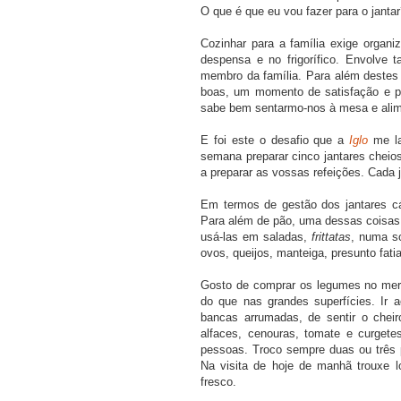
O que é que eu vou fazer para o janta
Cozinhar para a família exige organi
despensa e no frigorífico. Envolve
membro da família. Para além destes 
boas, um momento de satisfação e pr
sabe bem sentarmo-nos à mesa e alimen
E foi este o desafio que a
Iglo
me la
semana preparar cinco jantares cheio
a preparar as vossas refeições. Cada j
Em termos de gestão dos jantares c
Para além de pão, uma dessas coisas 
usá-las em saladas,
frittatas
, numa so
ovos, queijos, manteiga, presunto fati
Gosto de comprar os legumes no merc
do que nas grandes superfícies. Ir 
bancas arrumadas, de sentir o cheir
alfaces, cenouras, tomate e curget
pessoas. Troco sempre duas ou três 
Na visita de hoje de manhã trouxe 
fresco.