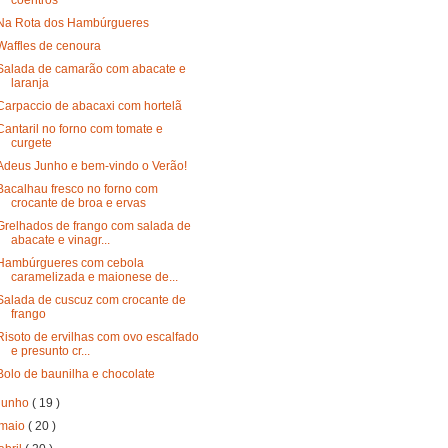
Na Rota dos Hambúrgueres
Waffles de cenoura
Salada de camarão com abacate e
laranja
Carpaccio de abacaxi com hortelã
Cantaril no forno com tomate e
curgete
Adeus Junho e bem-vindo o Verão!
Bacalhau fresco no forno com
crocante de broa e ervas
Grelhados de frango com salada de
abacate e vinagr...
Hambúrgueres com cebola
caramelizada e maionese de...
Salada de cuscuz com crocante de
frango
Risoto de ervilhas com ovo escalfado
e presunto cr...
Bolo de baunilha e chocolate
junho
( 19 )
maio
( 20 )