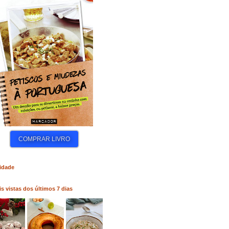
COMPRAR LIVRO
COMPRAR LIVRO
COM
idade
s vistas dos últimos 7 dias