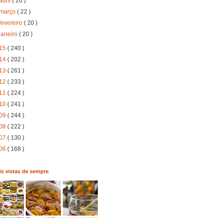
abril
( 20 )
março
( 22 )
fevereiro
( 20 )
janeiro
( 20 )
15
( 240 )
14
( 202 )
13
( 261 )
12
( 233 )
11
( 224 )
10
( 241 )
09
( 244 )
08
( 222 )
07
( 130 )
06
( 168 )
s vistas de sempre