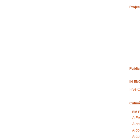
Projec
Public
IN EN
Five Q
Culiná
EM 
A Fe
A co
A co
A cu