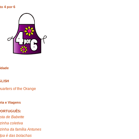
to 4 por 6
idade
GLISH
uarters of the Orange
ria e Viagens
PORTUGUÊS:
sta de Babette
zinha coletiva
zinha da família Antunes
lpa é das bolachas