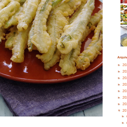
Arqui
►
20
►
20
►
20
►
20
►
20
►
20
►
20
▼
20
►
►