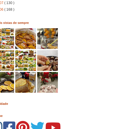
07
( 130 )
06
( 168 )
s vistas de sempre
idade
me