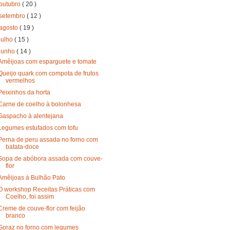
outubro
( 20 )
setembro
( 12 )
agosto
( 19 )
julho
( 15 )
junho
( 14 )
Amêijoas com esparguete e tomate
Queijo quark com compota de frutos
vermelhos
Peixinhos da horta
Carne de coelho à bolonhesa
Gaspacho à alentejana
Legumes estufados com tofu
Perna de peru assada no forno com
batata-doce
Sopa de abóbora assada com couve-
flor
Amêijoas à Bulhão Pato
O workshop Receitas Práticas com
Coelho, foi assim
Creme de couve-flor com feijão
branco
Goraz no forno com legumes