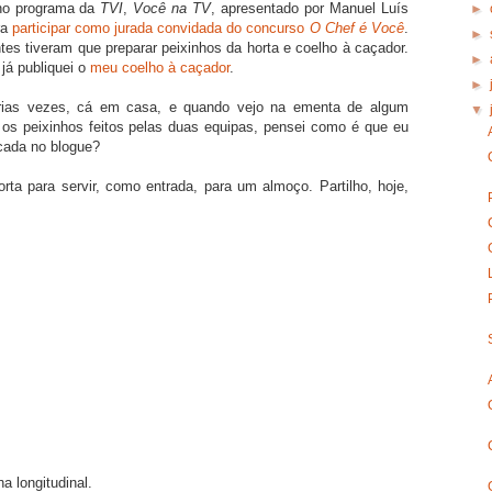
 no programa da
TVI
,
Você na TV
, apresentado por Manuel Luís
►
ra
participar como jurada convidada do concurso
O Chef é Você
.
►
ntes tiveram que preparar peixinhos da horta e coelho à caçador.
►
já publiquei o
meu coelho à caçador
.
►
várias vezes, cá em casa, e quando vejo na ementa de algum
▼
r os peixinhos feitos pelas duas equipas, pensei como é que eu
icada no blogue?
rta para servir, como entrada, para um almoço. Partilho, hoje,
na longitudinal.