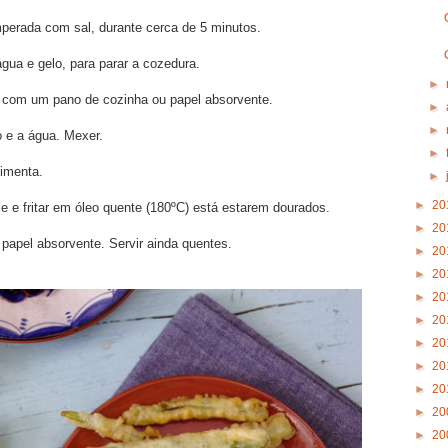
mperada com sal, durante cerca de 5 minutos.
gua e gelo, para parar a cozedura.
►
, com um pano de cozinha ou papel absorvente.
►
►
o e a água. Mexer.
►
imenta.
►
►
20
e e fritar em óleo quente (180ºC) está estarem dourados.
►
20
papel absorvente. Servir ainda quentes.
►
20
►
20
►
20
►
20
►
20
►
20
►
20
►
20
►
20