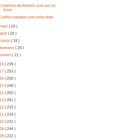
Cestinhos de fiambre com ovo no
forno
Coelho estufado com vinho tinto
maio
( 20 )
abril
( 20 )
março
( 18 )
fevereiro
( 20 )
janeiro
( 21 )
18
( 236 )
17
( 253 )
16
( 250 )
15
( 240 )
14
( 202 )
13
( 261 )
12
( 233 )
11
( 224 )
10
( 241 )
09
( 244 )
08
( 222 )