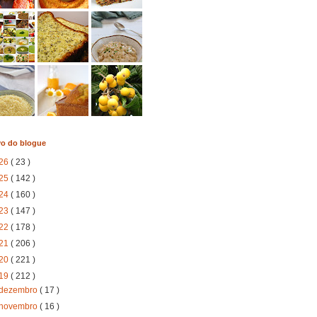
vo do blogue
26
( 23 )
25
( 142 )
24
( 160 )
23
( 147 )
22
( 178 )
21
( 206 )
20
( 221 )
19
( 212 )
dezembro
( 17 )
novembro
( 16 )