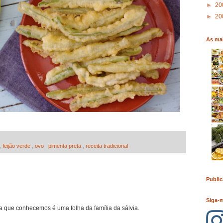
►
20
►
20
As mai
,
feijão verde
,
ovo
,
pimenta preta
,
receita tradicional
Public
Siga-
ta que conhecemos é uma folha da família da sálvia.