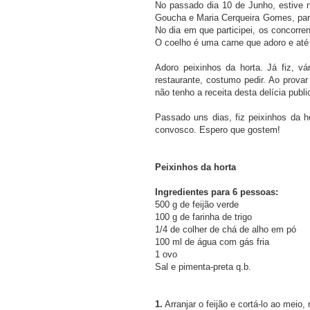
No passado dia 10 de Junho, estive
Goucha e Maria Cerqueira Gomes, pa
No dia em que participei, os concorre
O coelho é uma carne que adoro e até 
Adoro peixinhos da horta. Já fiz, 
restaurante, costumo pedir. Ao prova
não tenho a receita desta delícia publ
Passado uns dias, fiz peixinhos da ho
convosco. Espero que gostem!
Peixinhos da horta
Ingredientes para 6 pessoas:
500 g de feijão verde
100 g de farinha de trigo
1/4 de colher de chá de alho em pó
100 ml de água com gás fria
1 ovo
Sal e pimenta-preta q.b.
1.
Arranjar o feijão e cortá-lo ao meio, 