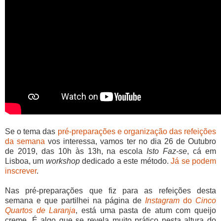
Se o tema das
pré-preparações e organização das refeições
da semana
vos interessa, vamos ter no dia 26 de Outubro
de 2019, das 10h às 13h, na escola
Isto Faz-se
, cá em
Lisboa, um
workshop
dedicado a este método.
Já se podem
inscrever
.
Nas pré-preparações que fiz para as refeições desta
semana e que partilhei na página de
Instagram
do
Cinco
Quartos de Laranja
, está uma pasta de atum com queijo
creme. É algo que se revela muito prático nesta altura do