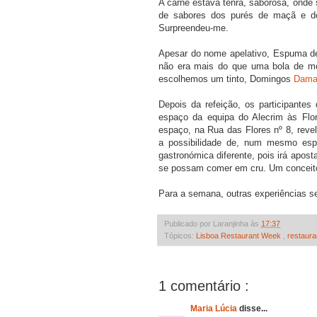
A carne estava tenra, saborosa, onde
de sabores dos purés de maçã e de 
Surpreendeu-me.
Apesar do nome apelativo, Espuma de
não era mais do que uma bola de mo
escolhemos um tinto, Domingos
Dama
Depois da refeição, os participante
espaço da equipa do Alecrim às Flo
espaço, na Rua das Flores nº 8, reve
a possibilidade de, num mesmo esp
gastronómica diferente, pois irá apos
se possam comer em cru. Um conceito
Para a semana, outras experiências se 
Publicado por Laranjinha às
17:37
Tópicos:
Lisboa Restaurant Week
,
restaura
1 comentário :
Maria Lúcia
disse...