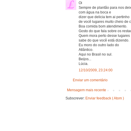
Oi
Sempre de plantão para nos dei
com água na boca e
dizer que delicia tem ai pertinho
de você lugares muito cheio de 
Boa comida bom atendimento.
Gosto do que fala sobre os resta
Quem mora perto desse lugares
sabe do que você está dizendo.
Eu moro do outro lado do
Atlântico.
Aqui no Brasil no sul.
Beijos...
Lúcia.
12/10/2009, 23:24:00
Enviar um comentário
Mensagem mais recente
Subscrever:
Enviar feedback ( Atom )