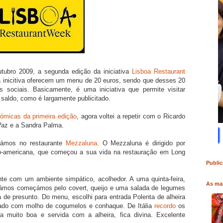
tubro 2009, a segunda edição da iniciativa
Lisboa Restaurant
à inicitiva oferecem um menu de 20 euros, sendo que desses 20
 sociais. Basicamente, é uma iniciativa que permite visitar
 saldo, como é largamente publicitado.
nómicas da primeira edição
, agora voltei a repetir com o Ricardo
az e a Sandra Palma.
RO
COMPRAR LIVRO
COMPRAR LIVRO
ntámos no restaurante
Mezzaluna
. O Mezzaluna é dirigido por
alo-americana, que começou a sua vida na restauração em Long
Public
te com um ambiente simpático, acolhedor. A uma quinta-feira,
As mai
támos começámos pelo covert, queijo e uma salada de legumes
 de presunto. Do menu, escolhi para entrada Polenta de alheira
ado com molho de cogumelos e conhaque. De Itália
recordo
os
a muito boa e servida com a alheira, fica divina. Excelente