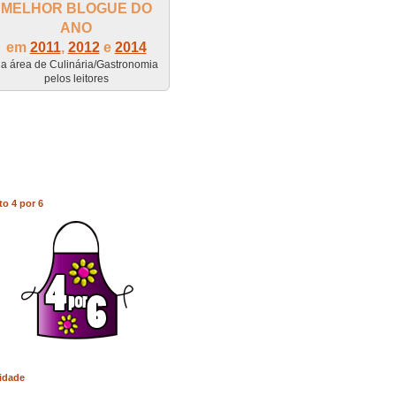
MELHOR BLOGUE DO
ANO
em
2011
,
2012
e
2014
a área de Culinária/Gastronomia
pelos leitores
to 4 por 6
idade