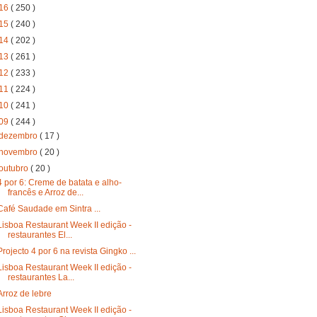
16
( 250 )
15
( 240 )
14
( 202 )
13
( 261 )
12
( 233 )
11
( 224 )
10
( 241 )
09
( 244 )
dezembro
( 17 )
novembro
( 20 )
outubro
( 20 )
4 por 6: Creme de batata e alho-
francês e Arroz de...
Café Saudade em Sintra ...
Lisboa Restaurant Week II edição -
restaurantes El...
Projecto 4 por 6 na revista Gingko ...
Lisboa Restaurant Week II edição -
restaurantes La...
Arroz de lebre
Lisboa Restaurant Week II edição -