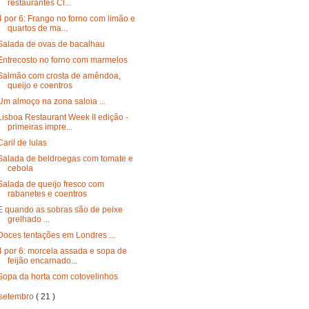
restaurantes Cl...
4 por 6: Frango no forno com limão e
quartos de ma...
Salada de ovas de bacalhau
Entrecosto no forno com marmelos
Salmão com crosta de amêndoa,
queijo e coentros
Um almoço na zona saloia ...
Lisboa Restaurant Week II edição -
primeiras impre...
Caril de lulas
Salada de beldroegas com tomate e
cebola
Salada de queijo fresco com
rabanetes e coentros
E quando as sobras são de peixe
grelhado ...
Doces tentações em Londres ...
4 por 6: morcela assada e sopa de
feijão encarnado...
Sopa da horta com cotovelinhos
setembro
( 21 )