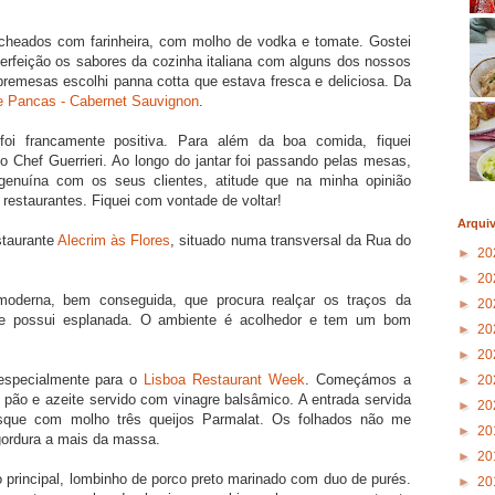
 recheados com farinheira, com molho de vodka e tomate. Gostei
erfeição os sabores da cozinha italiana com alguns dos nossos
obremesas escolhi panna cotta que estava fresca e deliciosa. Da
e Pancas - Cabernet Sauvignon
.
foi francamente positiva. Para além da boa comida, fiquei
do Chef Guerrieri. Ao longo do jantar foi passando pelas mesas,
enuína com os seus clientes, atitude que na minha opinião
 restaurantes. Fiquei com vontade de voltar!
Arqui
staurante
Alecrim às Flores
, situado numa transversal da Rua do
►
20
►
20
oderna, bem conseguida, que procura realçar os traços da
►
20
io, e possui esplanada. O ambiente é acolhedor e tem um bom
►
20
►
20
 especialmente para o
Lisboa Restaurant Week
. Começámos a
►
20
, pão e azeite servido com vinagre balsâmico. A entrada servida
►
20
osque com molho três queijos Parmalat. Os folhados não me
►
20
ordura a mais da massa.
►
20
 o principal, lombinho de porco preto marinado com duo de purés.
►
20