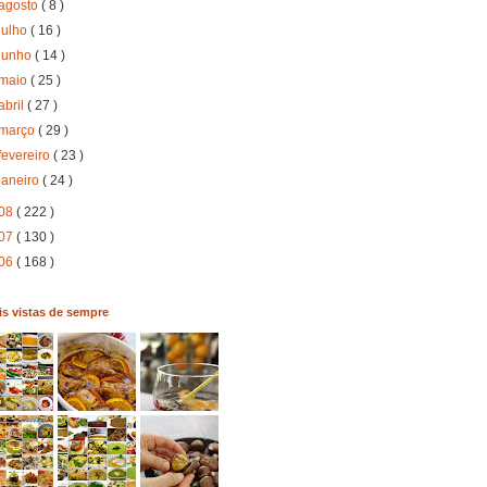
agosto
( 8 )
julho
( 16 )
junho
( 14 )
maio
( 25 )
abril
( 27 )
março
( 29 )
fevereiro
( 23 )
janeiro
( 24 )
08
( 222 )
07
( 130 )
06
( 168 )
s vistas de sempre