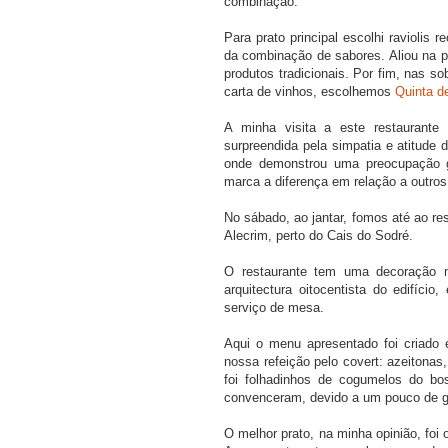
combinação.
Para prato principal escolhi raviolis
da combinação de sabores. Aliou na p
produtos tradicionais. Por fim, nas s
carta de vinhos, escolhemos
Quinta d
A minha visita a este restaurante 
surpreendida pela simpatia e atitude 
onde demonstrou uma preocupação g
marca a diferença em relação a outros
No sábado, ao jantar, fomos até ao re
Alecrim, perto do Cais do Sodré.
O restaurante tem uma decoração m
arquitectura oitocentista do edifíc
serviço de mesa.
Aqui o menu apresentado foi criado
nossa refeição pelo covert: azeitonas
foi folhadinhos de cogumelos do b
convenceram, devido a um pouco de g
O melhor prato, na minha opinião, foi