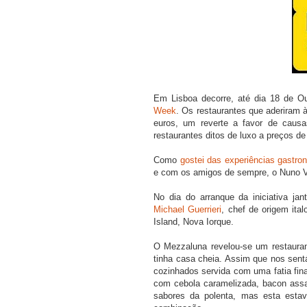
Em Lisboa decorre, até dia 18 de Ou
Week
. Os restaurantes que aderiram 
euros, um reverte a favor de causas
restaurantes ditos de luxo a preços de
Como
gostei das experiências gastro
e com os amigos de sempre, o Nuno V
COMPRAR LIV
No dia do arranque da iniciativa ja
Michael Guerrieri
, chef de origem it
Island, Nova Iorque.
O Mezzaluna revelou-se um restauran
tinha casa cheia. Assim que nos sen
cozinhados servida com uma fatia fina
com cebola caramelizada, bacon ass
sabores da polenta, mas esta estav