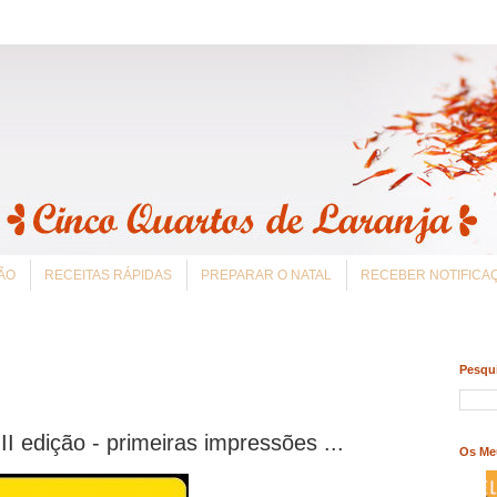
ÃO
RECEITAS RÁPIDAS
PREPARAR O NATAL
RECEBER NOTIFIC
Pesqui
I edição - primeiras impressões ...
Os Me