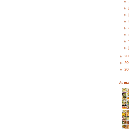
►
►
►
►
►
►
►
►
►
20
►
20
►
20
As mai