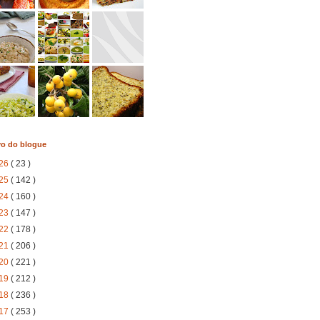
vo do blogue
26
( 23 )
25
( 142 )
24
( 160 )
23
( 147 )
22
( 178 )
21
( 206 )
20
( 221 )
19
( 212 )
18
( 236 )
17
( 253 )