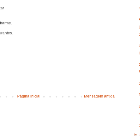
xar
charme.
urantes.
Página inicial
Mensagem antiga
►