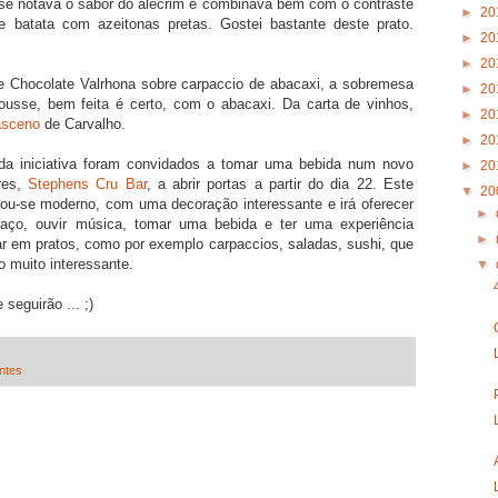
 se notava o sabor do alecrim e combinava bem com o contraste
►
20
batata com azeitonas pretas. Gostei bastante deste prato.
►
20
►
20
 Chocolate Valrhona sobre carpaccio de abacaxi, a sobremesa
►
20
usse, bem feita é certo, com o abacaxi. Da carta de vinhos,
►
20
sceno
de Carvalho.
►
20
s da iniciativa foram convidados a tomar uma bebida num novo
►
20
res,
Stephens Cru Bar
, a abrir portas a partir do dia 22. Este
▼
20
lou-se moderno, com uma decoração interessante e irá oferecer
►
aço, ouvir música, tomar uma bebida e ter uma experiência
►
tar em pratos, como por exemplo carpaccios, saladas, sushi, que
 muito interessante.
▼
seguirão ... ;)
ntes