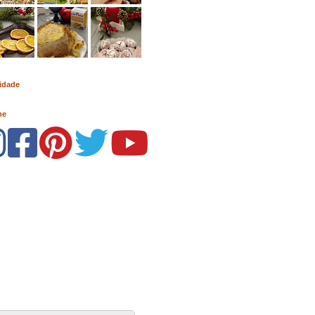
idade
me