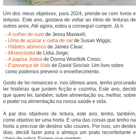
Um dos meus objetivos, para 2024, prende-se com livros e
leituras. Este ano, gostava de voltar ao ritmo de leituras de
outros anos. Até agora, estou a conseguir cumprir. Já li:
-
A colher de ouro
de Jessa Maxwell;
-
Uma de açúcar e outra de sal
de Susan Wiggs;
-
Hábitos atómicos
de James Clear;
-
Misericórdia
de Lídia Jorge;
-
A papisa Joana
de Donna Woolfolk Cross;
-
Esperança de Vida
de David Sinclair. Um livro sobre
como podemos prevenir o envelhecimento.
Gosto de ler romances e, nos últimos anos, tenho procurado
ler histórias que juntem ficção e cozinha. Este ano, decidi
que quero ler, também, sobre alimentação ou, melhor, sobre
o poder na alimentação na nossa saúde e vida.
A par dos objetivos de leitura, este ano, tenho, também,
como objetivo ter uma horta. E uma das coisas que tenho na
horta a precisar de destino são couves. Por isso, um destes
dias, decidi fazer para o almoço um prato reconfortante e
cheio de sabor. Espero que gostem.