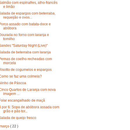
Salmão com espinafres, alho-francês
e limão
Salada de espargos com beterraba,
requeijão e ovos...
Porco assado com batata-doce e
abóbora
Dourada no forno com laranja e
tomilho
Sandes "Saturday Night (Live)"
Salada de beterraba com laranja
Pernas de coelho recheadas com
morcela
Risotto de cogumelos e espargos
Como se faz uma colmeia?
Ninho de Páscoa
Cinco Quartos de Laranja com nova
imagem ...
Folar escangalhado de maçã
4 por 6: Sopa de abóbora assada com
grão e pão tor...
Salada de queijo fresco
março
( 22 )