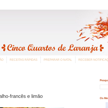
ÃO
RECEITAS RÁPIDAS
PREPARAR O NATAL
RECEBER NOTIFIC
Pesqui
lho-francês e limão
Os Me