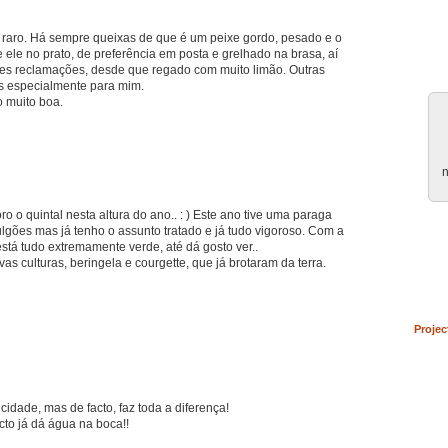
 raro. Há sempre queixas de que é um peixe gordo, pesado e o
ele no prato, de preferência em posta e grelhado na brasa, aí
s reclamações, desde que regado com muito limão. Outras
as especialmente para mim.
 muito boa.
n
ro o quintal nesta altura do ano.. : ) Este ano tive uma paraga
gões mas já tenho o assunto tratado e já tudo vigoroso. Com a
stá tudo extremamente verde, até dá gosto ver..
s culturas, beringela e courgette, que já brotaram da terra.
Projec
cidade, mas de facto, faz toda a diferença!
cto já dá água na boca!!