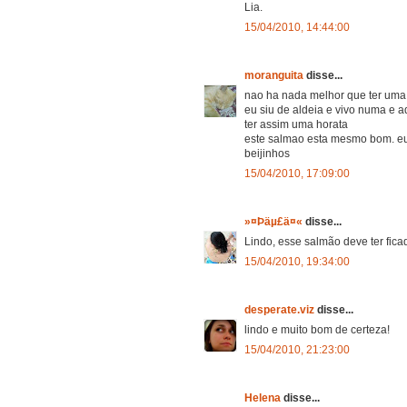
Lia.
15/04/2010, 14:44:00
moranguita
disse...
nao ha nada melhor que ter uma 
eu siu de aldeia e vivo numa e ad
ter assim uma horata
este salmao esta mesmo bom. eu
beijinhos
15/04/2010, 17:09:00
»¤Þäµ£ä¤«
disse...
Lindo, esse salmão deve ter ficad
15/04/2010, 19:34:00
desperate.viz
disse...
lindo e muito bom de certeza!
15/04/2010, 21:23:00
Helena
disse...