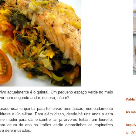
RO
COMPRAR LIVRO
COMPRAR LIVRO
vivo actualmente é o quintal. Um pequeno espaço verde no meio
iver num segundo andar, curioso, não é?
Public
rado usar o quintal para ter ervas aromáticas, nomeadamente
As mai
-cidreira e lúcia-lima. Para além disso, desde há uns anos a esta
e mudei para cá, encontrei ali já árvores feitas, um loureiro,
esta altura do ano os limões estão amarelinhos os espinafres
Arqui
ara serem usados.
►
20