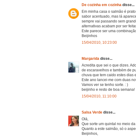
De cozinha em cozinha
disse...
Em minha casa o salmão é prato
sabor acentuado, mas lá aparece 
sempre vai passando sem grande
alternativas acabam por ser feit
Este parece ser uma combinação
Beijinhos
15/04/2010, 10:23:00
Margarida
disse...
Acredita que sei o que dizes. Ado
de escaravelhos e também de pul
chuva que tem caido estes dias e
Este ano lancei-me com duas nova
Vamos ver se tenho sorte. : )
beijinho e resto de boa semana!
15/04/2010, 11:10:00
Salsa Verde
disse...
Olá,
Que sorte um quintal no meio da 
Quanto a este salmão, só o aspe
Beijinhos,