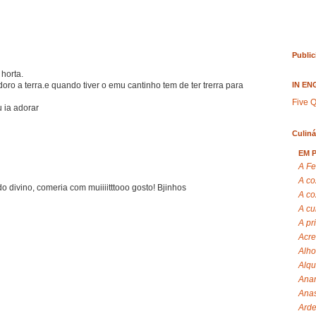
Public
horta.
IN EN
oro a terra.e quando tiver o emu cantinho tem de ter trerra para
Five Q
 ia adorar
Culiná
EM 
A Fe
A co
o divino, comeria com muiiiitttooo gosto! Bjinhos
A co
A cu
A pr
Acre
Alho
Alqu
Anan
Anas
Arde