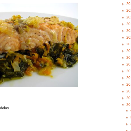
►
20
►
20
►
20
►
20
►
20
►
20
►
20
►
20
►
20
►
20
►
20
►
20
►
20
►
20
►
20
▼
20
odelas
►
►
►
►