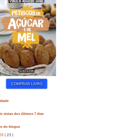
COMPRAR LIVRO
COMPRAR LIVRO
COM
idade
s vistas dos últimos 7 dias
vo do blogue
26
( 23 )