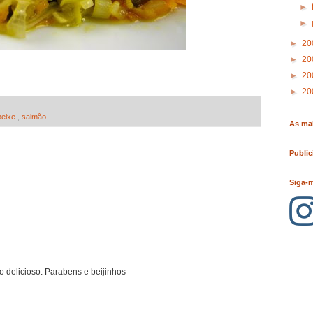
►
►
►
20
►
20
►
20
►
20
peixe
,
salmão
As mai
Public
Siga-
 delicioso. Parabens e beijinhos