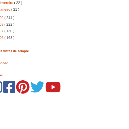
fevereiro
( 22 )
janeiro
( 21 )
09
( 244 )
08
( 222 )
07
( 130 )
06
( 168 )
s vistas de sempre
idade
me