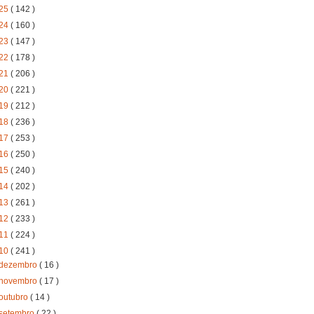
25
( 142 )
24
( 160 )
23
( 147 )
22
( 178 )
21
( 206 )
20
( 221 )
19
( 212 )
18
( 236 )
17
( 253 )
16
( 250 )
15
( 240 )
14
( 202 )
13
( 261 )
12
( 233 )
11
( 224 )
10
( 241 )
dezembro
( 16 )
novembro
( 17 )
outubro
( 14 )
setembro
( 22 )