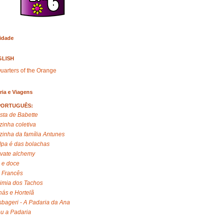
idade
GLISH
uarters of the Orange
ria e Viagens
PORTUGUÊS:
sta de Babette
zinha coletiva
zinha da família Antunes
lpa é das bolachas
ivate alchemy
 e doce
 Francês
imia dos Tachos
ás e Hortelã
bageri - A Padaria da Ana
u a Padaria