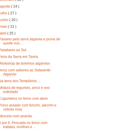
agosto
( 14 )
julho
( 27 )
junho
( 20 )
maio
( 21 )
abril
( 25 )
Passeio pela serra algarvia e prova de
azeite nos ...
Paladares ao Sul
Feira da Serra em Tavira
Workshop de bolinhos algarvios
Arroz com sabores ao Sotavento
Algarvio
Na terra dos Templários ...
Mistura de legumes, arroz e ovo
estrelado
Cogumelos no forno com atum
Porco assado com funcho, alecrim e
cebola roxa
Morcela com ananás
4 por 6: Pescada no forno com
batatas, ervilhas e ...