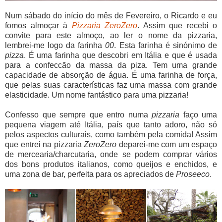
Num sábado do início do mês de Fevereiro, o Ricardo e eu
fomos almoçar à
Pizzaria ZeroZero
. Assim que recebi o
convite para este almoço, ao ler o nome da pizzaria,
lembrei-me logo da farinha
00
. Esta farinha é sinónimo de
pizza
. É uma farinha que descobri em Itália e que é usada
para a confeccão da massa da piza. Tem uma grande
capacidade de absorção de água. É uma farinha de força,
que pelas suas características faz uma massa com grande
elasticidade. Um nome fantástico para uma pizzaria!
Confesso que sempre que entro numa
pizzaria
faço uma
pequena viagem até Itália, país que tanto adoro, não só
pelos aspectos culturais, como também pela comida! Assim
que entrei na pizzaria
ZeroZero
deparei-me com um espaço
de mercearia/charcutaria, onde se podem comprar vários
dos bons produtos italianos, como queijos e enchidos, e
uma zona de bar, perfeita para os apreciados de
Proseeco
.