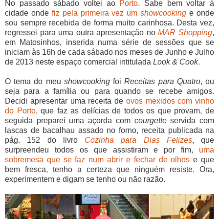
No passado sábado voltei ao
Porto
. Sabe bem voltar à
cidade onde
fiz pela primeira vez um
showcooking
e onde
sou sempre recebida de forma muito carinhosa. Desta vez,
regressei para uma outra apresentação no
MAR Shopping
,
em Matosinhos, inserida numa série de sessões que se
iniciam às 16h de cada sábado nos meses de Junho e Julho
de 2013 neste espaço comercial intitulada
Look & Cook
.
O tema do meu
showcooking
foi
Receitas para Quatro
, ou
seja para a família ou para quando se recebe amigos.
Decidi apresentar uma receita de
ovos mexidos com vinho
do Porto
, que faz as delícias de todos os que provam, de
seguida preparei uma açorda com
courgette
servida com
lascas de bacalhau assado no forno, receita publicada na
pág. 152 do livro
Cozinha para Dias Felizes
, que
surpreendeu todos os que assistiram e por fim,
uma
sobremesa que se faz num abrir e fechar de olhos
e que
bem fresca, tenho a certeza que ninguém resiste. Ora,
experimentem e digam se tenho ou não razão.