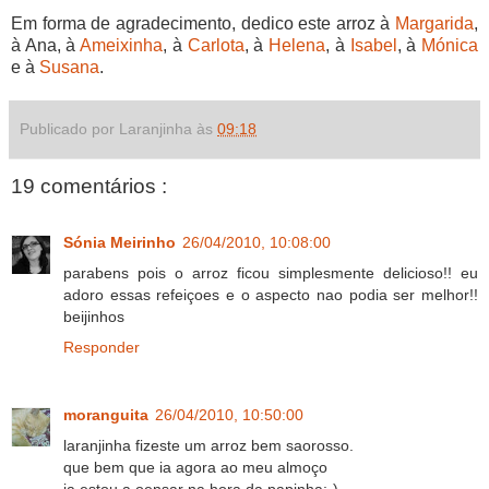
Em forma de agradecimento, dedico este arroz à
Margarida
,
à Ana, à
Ameixinha
, à
Carlota
, à
Helena
, à
Isabel
, à
Mónica
e à
Susana
.
Publicado por Laranjinha às
09:18
19 comentários :
Sónia Meirinho
26/04/2010, 10:08:00
parabens pois o arroz ficou simplesmente delicioso!! eu
adoro essas refeiçoes e o aspecto nao podia ser melhor!!
beijinhos
Responder
moranguita
26/04/2010, 10:50:00
laranjinha fizeste um arroz bem saorosso.
que bem que ia agora ao meu almoço