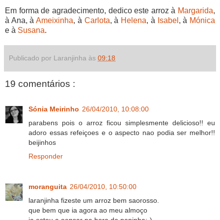
Em forma de agradecimento, dedico este arroz à
Margarida
,
à Ana, à
Ameixinha
, à
Carlota
, à
Helena
, à
Isabel
, à
Mónica
e à
Susana
.
Publicado por Laranjinha às
09:18
19 comentários :
Sónia Meirinho
26/04/2010, 10:08:00
parabens pois o arroz ficou simplesmente delicioso!! eu
adoro essas refeiçoes e o aspecto nao podia ser melhor!!
beijinhos
Responder
moranguita
26/04/2010, 10:50:00
laranjinha fizeste um arroz bem saorosso.
que bem que ia agora ao meu almoço