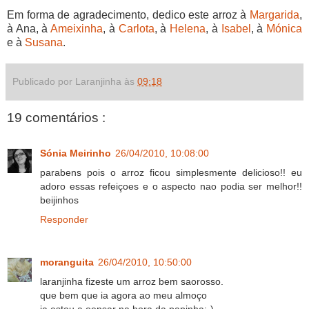
Em forma de agradecimento, dedico este arroz à
Margarida
,
à Ana, à
Ameixinha
, à
Carlota
, à
Helena
, à
Isabel
, à
Mónica
e à
Susana
.
Publicado por Laranjinha às
09:18
19 comentários :
Sónia Meirinho
26/04/2010, 10:08:00
parabens pois o arroz ficou simplesmente delicioso!! eu
adoro essas refeiçoes e o aspecto nao podia ser melhor!!
beijinhos
Responder
moranguita
26/04/2010, 10:50:00
laranjinha fizeste um arroz bem saorosso.
que bem que ia agora ao meu almoço