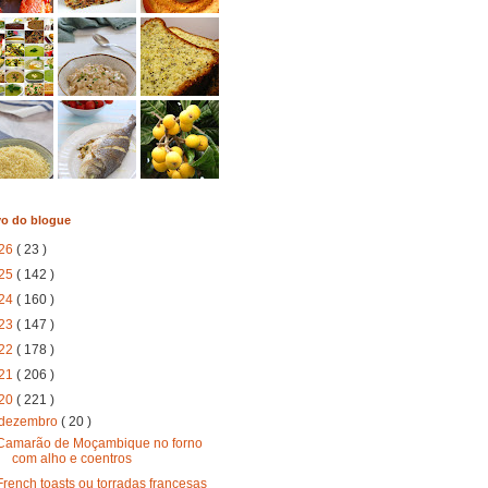
vo do blogue
26
( 23 )
25
( 142 )
24
( 160 )
23
( 147 )
22
( 178 )
21
( 206 )
20
( 221 )
dezembro
( 20 )
Camarão de Moçambique no forno
com alho e coentros
French toasts ou torradas francesas