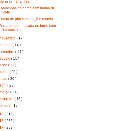
Menu semanal #39
Lombinhos de porco com molho de
café
Pudim de pão com maçã e canela
Perna de peru assada no forno com
batatas e ceboli...
novembro
( 17 )
outubro
( 14 )
setembro
( 14 )
agosto
( 15 )
julho
( 22 )
junho
( 20 )
maio
( 20 )
abril
( 23 )
março
( 21 )
fevereiro
( 16 )
janeiro
( 19 )
19
( 212 )
18
( 236 )
17
( 253 )