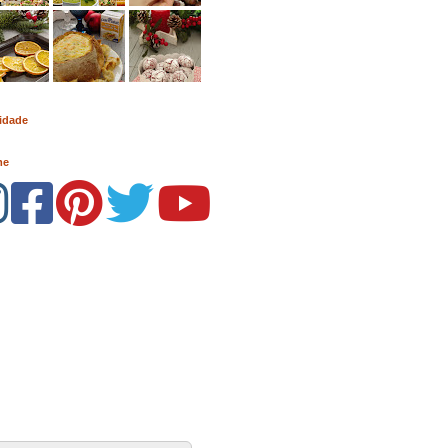
idade
me