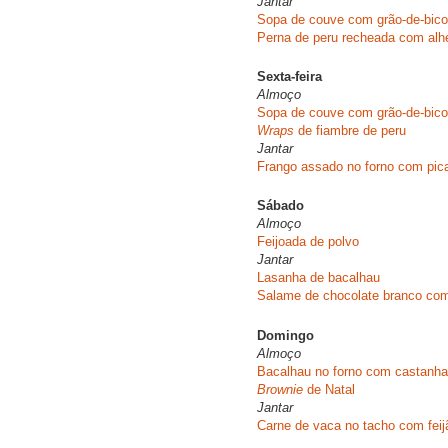
Jantar
Sopa de couve com grão-de-bico
Perna de peru recheada com alhe
Sexta-feira
Almoço
Sopa de couve com grão-de-bico
Wraps
de fiambre de peru
Jantar
Frango assado no forno com pic
Sábado
Almoço
Feijoada de polvo
Jantar
Lasanha de bacalhau
Salame de chocolate branco com
Domingo
Almoço
Bacalhau no forno com castanh
Brownie
de Natal
Jantar
Carne de vaca no tacho com fei