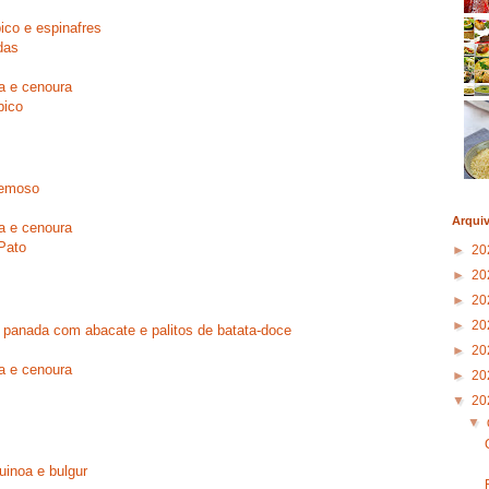
bico e espinafres
das
a e cenoura
bico
remoso
Arqui
a e cenoura
Pato
►
20
►
20
►
20
►
20
 panada com abacate e palitos de batata-doce
►
20
a e cenoura
►
20
▼
20
▼
inoa e bulgur