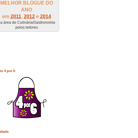
MELHOR BLOGUE DO
ANO
em
2011
,
2012
e
2014
a área de Culinária/Gastronomia
pelos leitores
to 4 por 6
idade