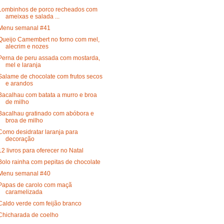
Lombinhos de porco recheados com
ameixas e salada ...
Menu semanal #41
Queijo Camembert no forno com mel,
alecrim e nozes
Perna de peru assada com mostarda,
mel e laranja
Salame de chocolate com frutos secos
e arandos
Bacalhau com batata a murro e broa
de milho
Bacalhau gratinado com abóbora e
broa de milho
Como desidratar laranja para
decoração
12 livros para oferecer no Natal
Bolo rainha com pepitas de chocolate
Menu semanal #40
Papas de carolo com maçã
caramelizada
Caldo verde com feijão branco
Chicharada de coelho