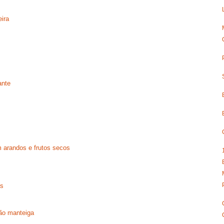
ira
ante
 arandos e frutos secos
as
jão manteiga