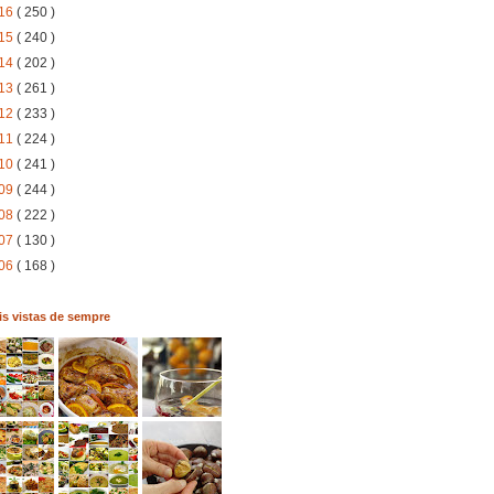
16
( 250 )
15
( 240 )
14
( 202 )
13
( 261 )
12
( 233 )
11
( 224 )
10
( 241 )
09
( 244 )
08
( 222 )
07
( 130 )
06
( 168 )
s vistas de sempre