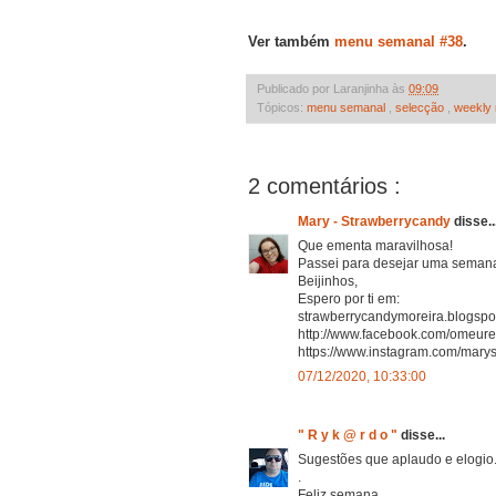
Ver também
menu semanal #38
.
Publicado por Laranjinha às
09:09
Tópicos:
menu semanal
,
selecção
,
weekly 
2 comentários :
Mary - Strawberrycandy
disse..
Que ementa maravilhosa!
Passei para desejar uma semana 
Beijinhos,
Espero por ti em:
strawberrycandymoreira.blogspot
http://www.facebook.com/omeuref
https://www.instagram.com/marys
07/12/2020, 10:33:00
" R y k @ r d o "
disse...
Sugestões que aplaudo e elogio
.
Feliz semana