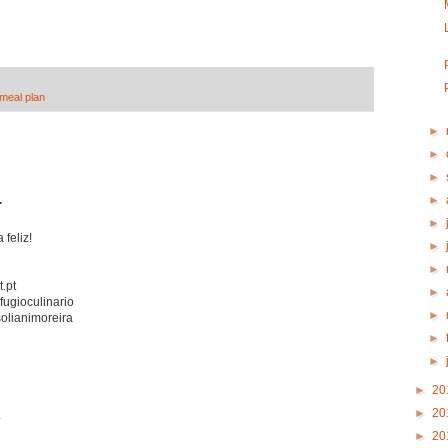
meal plan
►
►
►
►
.
►
feliz!
►
►
.pt
►
ugioculinario
►
olianimoreira
►
►
►
20
►
20
.
►
20