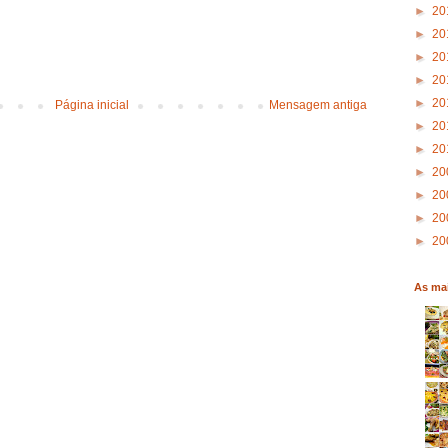
►
20
►
20
►
20
►
20
►
20
Página inicial
Mensagem antiga
►
20
►
20
►
20
►
20
►
20
►
20
As mai