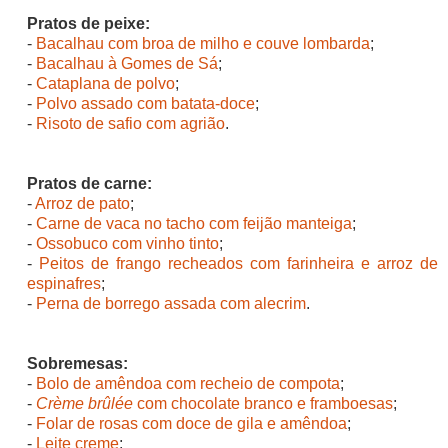
Pratos de peixe:
-
Bacalhau com broa de milho e couve lombarda
;
-
Bacalhau à Gomes de Sá
;
-
Cataplana de polvo
;
-
Polvo assado com batata-doce
;
-
Risoto de safio com agrião
.
Pratos de carne:
-
Arroz de pato
;
-
Carne de vaca no tacho com feijão manteiga
;
-
Ossobuco com vinho tinto
;
-
Peitos de frango recheados com farinheira e arroz de
espinafres
;
-
Perna de borrego assada com alecrim
.
Sobremesas:
-
Bolo de amêndoa com recheio de compota
;
-
Crème brûlée
com chocolate branco e framboesas
;
-
Folar de rosas com doce de gila e amêndoa
;
-
Leite creme
;